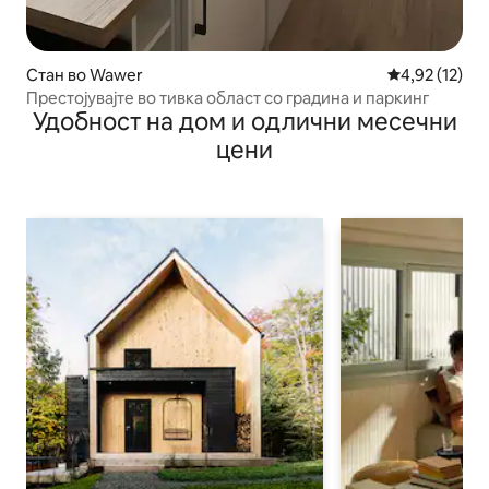
Стан во Wawer
Просечна оце
4,92 (12)
Престојувајте во тивка област со градина и паркинг
Удобност на дом и одлични месечни
цени