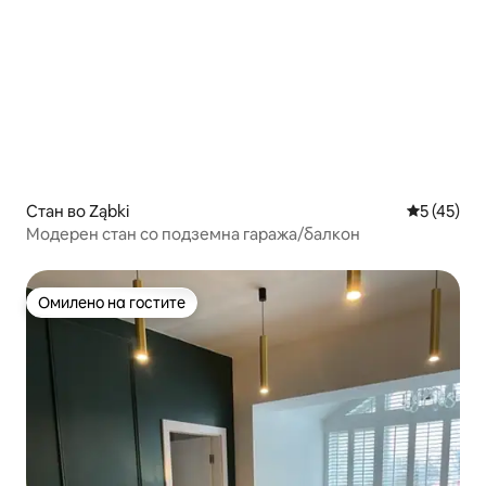
Стан во Ząbki
Просечна 
5 (45)
Модерен стан со подземна гаража/балкон
Омилено на гостите
Омилено на гостите