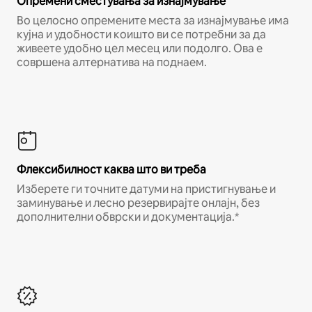
Опремени сместувања за изнајмување
Во целосно опремените места за изнајмување има
кујна и удобности коишто ви се потребни за да
живеете удобно цел месец или подолго. Ова е
совршена алтернатива на поднаем.
Флексибилност каква што ви треба
Изберете ги точните датуми на пристигнување и
заминување и лесно резервирајте онлајн, без
дополнителни обврски и документација.*