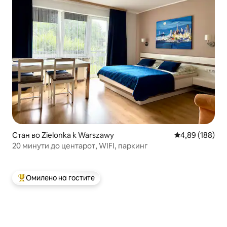
Стан во Zielonka k Warszawy
Просечна оцен
4,89 (188)
20 минути до центарот, WIFI, паркинг
Омилено на гостите
Меѓу најуспешните „Омилени на гостите“