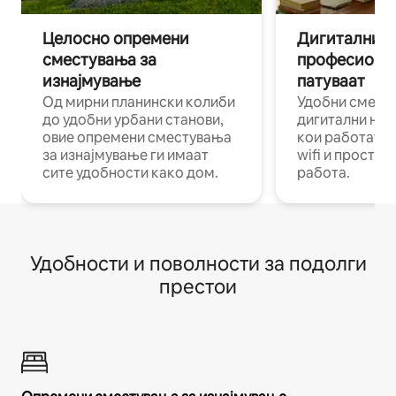
Целосно опремени
Дигитални н
сместувања за
професиона
изнајмување
патуваат
Од мирни планински колиби
Удобни смест
до удобни урбани станови,
дигитални ном
овие опремени сместувања
кои работат н
за изнајмување ги имаат
wifi и простор
сите удобности како дом.
работа.
Удобности и поволности за подолги
престои