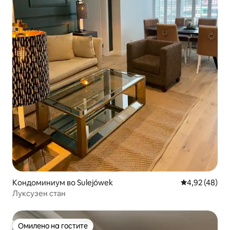
Кондоминиум во Sulejówek
Просечна оце
4,92 (48)
Луксузен стан
Омилено на гостите