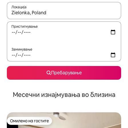
Локација
Кога резултатите се достапни, движете се со копчињата со 
Пристигнување
Заминување
Пребарување
Месечни изнајмувања во близина
Омилено на гостите
Омилено на гостите