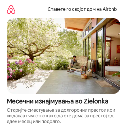
Прескокни
на
Ставете го својот дом на Airbnb
содржина
Месечни изнајмувања во Zielonka
Откријте сместувања за долгорочни престои кои
ви даваат чувство како да сте дома за престој од
еден месец или подолго.