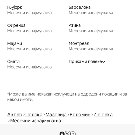
Њујорк
Барселона
Месечни изнајмувања
Месечни изнајмувања
Фиренца
Атина
Месечни изнајмувања
Месечни изнајмувања
Мајами
Монтреал
Месечни изнајмувања
Месечни изнајмувања
Сиетл
Прикажи повеќе
Месечни изнајмувања
*Може да има некакви исклучоци на одредени локации и за
некои имоти.
Airbnb
Полска
Мазовија
Воломин
Zielonka
Месечни изнајмувања