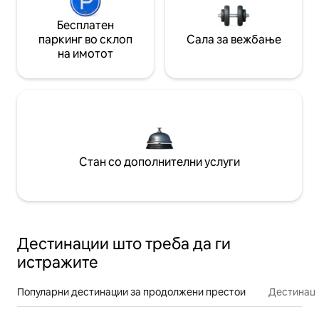
Бесплатен
паркинг во склоп
Сала за вежбање
на имотот
Стан со дополнителни услуги
Дестинации што треба да ги
истражите
Популарни дестинации за продолжени престои
Дестинаци