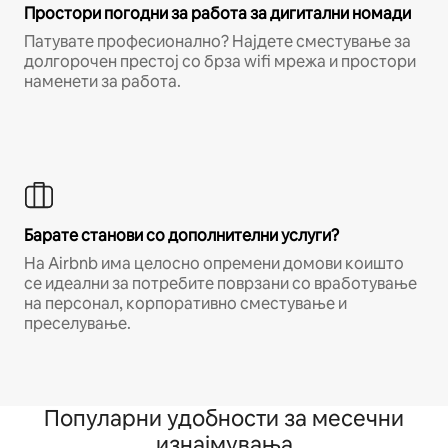
Простори погодни за работа за дигитални номади
Патувате професионално? Најдете сместување за
долгорочен престој со брза wifi мрежа и простори
наменети за работа.
Барате станови со дополнителни услуги?
На Airbnb има целосно опремени домови коишто
се идеални за потребите поврзани со вработување
на персонал, корпоративно сместување и
преселување.
Популарни удобности за месечни
изнајмувања