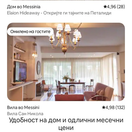
Дом во Messinia
Просечна оце
4,96 (28)
Elaion Hideaway - Откријте ги тајните на Петалиди
Омилено на гостите
Омилено на гостите
Вила во Messini
Просечна оцен
4,98 (132)
Вила Сан Никола
Удобност на дом и одлични месечни
цени