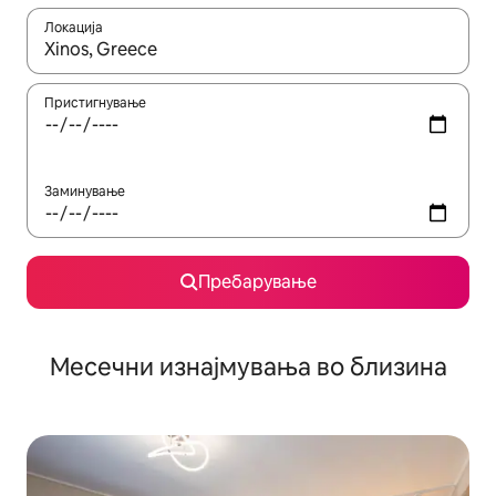
Локација
Кога резултатите се достапни, движете се со копчињата со 
Пристигнување
Заминување
Пребарување
Месечни изнајмувања во близина