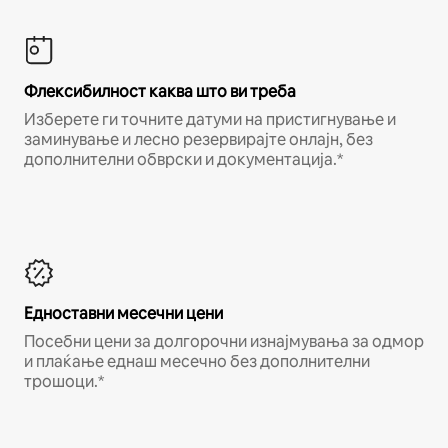
Флексибилност каква што ви треба
Изберете ги точните датуми на пристигнување и
заминување и лесно резервирајте онлајн, без
дополнителни обврски и документација.*
Едноставни месечни цени
Посебни цени за долгорочни изнајмувања за одмор
и плаќање еднаш месечно без дополнителни
трошоци.*