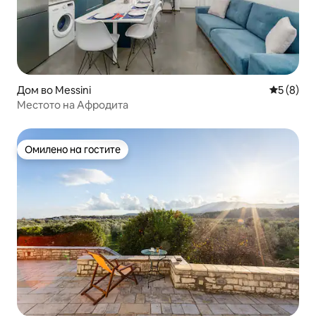
Дом во Messini
Просечна
5 (8)
Местото на Афродита
Омилено на гостите
Омилено на гостите