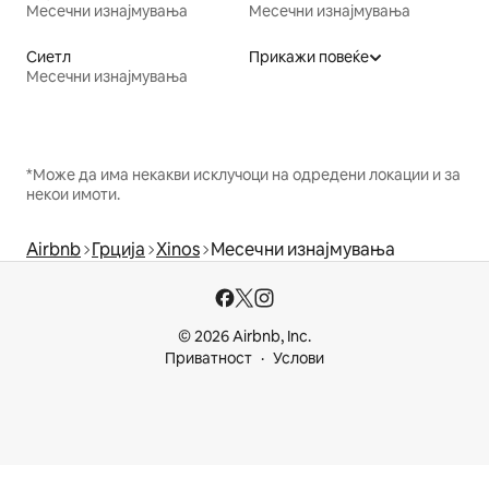
Месечни изнајмувања
Месечни изнајмувања
Сиетл
Прикажи повеќе
Месечни изнајмувања
*Може да има некакви исклучоци на одредени локации и за
некои имоти.
Airbnb
Грција
Xinos
Месечни изнајмувања
© 2026 Airbnb, Inc.
Приватност
Услови