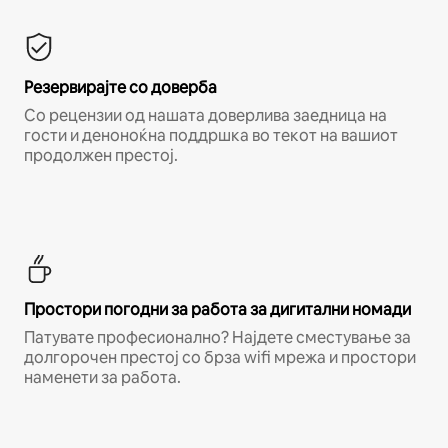
Резервирајте со доверба
Со рецензии од нашата доверлива заедница на
гости и деноноќна поддршка во текот на вашиот
продолжен престој.
Простори погодни за работа за дигитални номади
Патувате професионално? Најдете сместување за
долгорочен престој со брза wifi мрежа и простори
наменети за работа.