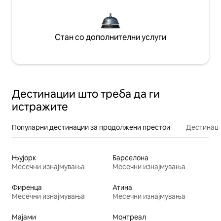
Стан со дополнителни услуги
Дестинации што треба да ги
истражите
Популарни дестинации за продолжени престои
Дестинаци
Њујорк
Барселона
Месечни изнајмувања
Месечни изнајмувања
Фиренца
Атина
Месечни изнајмувања
Месечни изнајмувања
Мајами
Монтреал