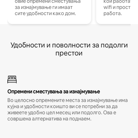
овие опремени сместувања
кои работат н
за изнајмување ги имаат
wifi и простор
сите удобности како дом.
работа.
Удобности и поволности за подолги
престои
Опремени сместувања за изнајмување
Во целосно опремените места за изнајмување има
кујна и удобности коишто ви се потребни за да
живеете удобно цел месец или подолго. Ова е
совршена алтернатива на поднаем.