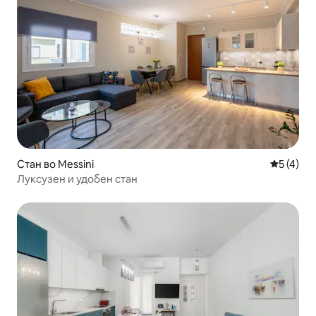
Стан во Messini
Просечна
5 (4)
Луксузен и удобен стан