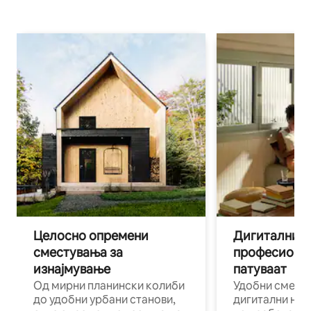
Целосно опремени
Дигитални н
сместувања за
професиона
изнајмување
патуваат
Од мирни планински колиби
Удобни смест
до удобни урбани станови,
дигитални ном