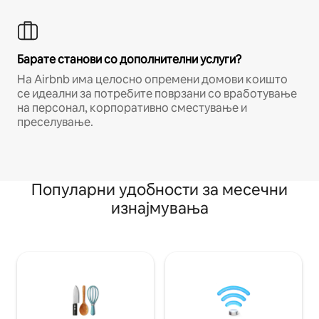
Барате станови со дополнителни услуги?
На Airbnb има целосно опремени домови коишто
се идеални за потребите поврзани со вработување
на персонал, корпоративно сместување и
преселување.
Популарни удобности за месечни
изнајмувања