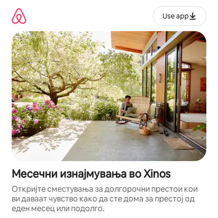
Прескокни
на
Use app
содржина
Месечни изнајмувања во Xinos
Откријте сместувања за долгорочни престои кои
ви даваат чувство како да сте дома за престој од
еден месец или подолго.