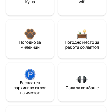
Кујна
wifi
Погодно за
Погодно место за
миленици
работа со лаптоп
Бесплатен
паркинг во склоп
Сала за вежбање
на имотот