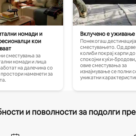
тални номади и
Вклучено е уживање
фесионалци кои
Понекогаш дестинација
сместувањето. Од дрве
ваат
колиби покрај карпи до
ни сместувања за
спокојни куќи-бродови,
тални номади и лица
овие сместувања за
работат на далечина со
изнајмување се полни с
и простори наменети за
уникатни карактеристи
та.
ности и поволности за подолги пр