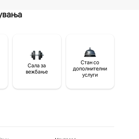
мувања
Стан со
Сала за
дополнителни
вежбање
услуги