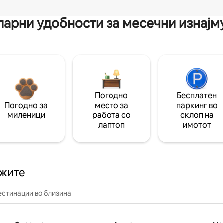
арни удобности за месечни изнај
Погодно
Бесплатен
Погодно за
место за
паркинг во
миленици
работа со
склоп на
лаптоп
имотот
ажите
естинации во близина