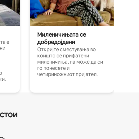
Миленичињата се
добредојдени
та е
ни
Откријте сместувања во
коишто се прифатени
миленичиња, па може да си
го понесете и
о
четириножниот пријател.
ки.
естои