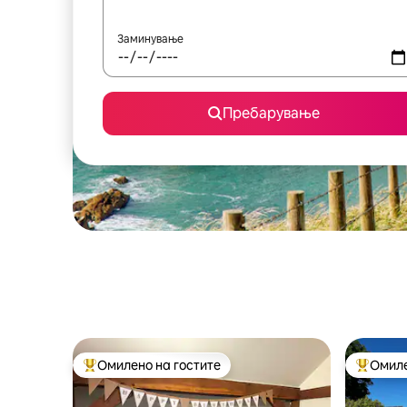
Заминување
Пребарување
Омилено на гостите
Омиле
Меѓу најуспешните „Омилени на гостите“
Меѓу на