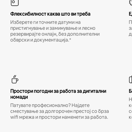
Флексибилност каква што ви треба
Е
Изберете ги точните датуми на
П
пристигнување и заминување и лесно
з
резервирајте онлајн, без дополнителни
д
обврски и документација.*
Простори погодни за работа за дигитални
Б
номади
Н
Патувате професионално? Најдете
к
сместување за долгорочен престој со брза
с
wifi мрежа и простори наменети за работа.
к