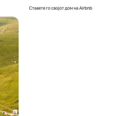
Ставете го својот дом на Airbnb
ње или со лизгање.