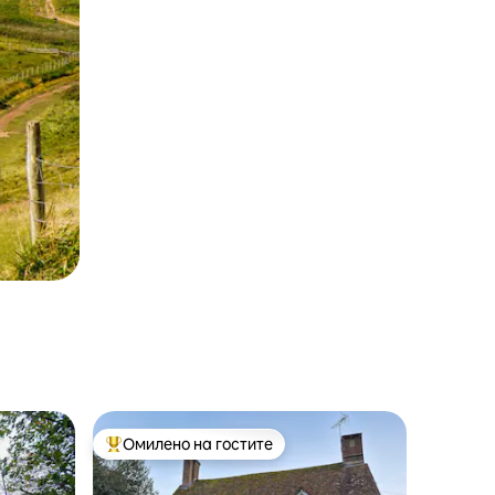
Омилено на гостите
на гостите“
Меѓу најуспешните „Омилени на гостите“