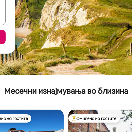
Месечни изнајмувања во близина
но на гостите
Омилено на гостите
јуспешните „Омилени на гостите“
Меѓу најуспешните „Омилени 