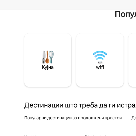
Попул
Кујна
wifi
Дестинации што треба да ги истр
Популарни дестинации за продолжени престои
Д