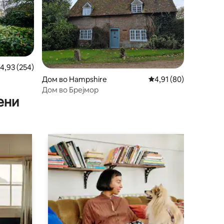
росечна оцена: 4,93 од 5, 254 рецензии
4,93 (254)
Дом во Hampshire
Просечна оцена: 4,91
4,91 (80)
Дом во Брејмор
ени