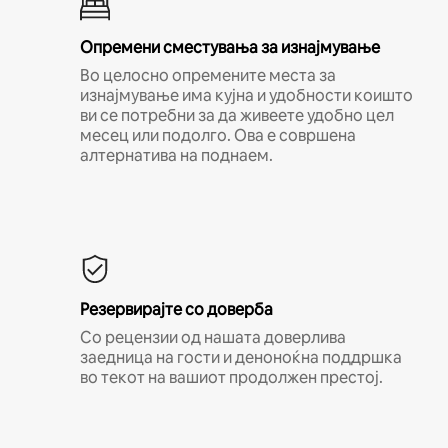
Опремени сместувања за изнајмување
Во целосно опремените места за
изнајмување има кујна и удобности коишто
ви се потребни за да живеете удобно цел
месец или подолго. Ова е совршена
алтернатива на поднаем.
Резервирајте со доверба
Со рецензии од нашата доверлива
заедница на гости и деноноќна поддршка
во текот на вашиот продолжен престој.