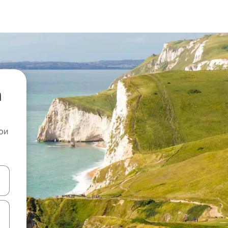
а
ои
копчињата со стрелки нагоре и надолу или истражувајте со допира