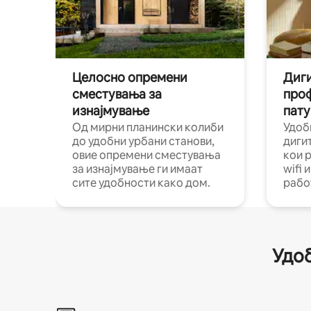
Целосно опремени
Диги
сместувања за
про
изнајмување
пату
Од мирни планински колиби
Удоб
до удобни урбани станови,
диги
овие опремени сместувања
кои 
за изнајмување ги имаат
wifi 
сите удобности како дом.
рабо
Удоб