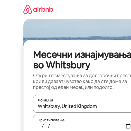
Прескокни
на
содржина
Месечни изнајмувањ
во Whitsbury
Откријте сместувања за долгорочни прест
кои ви даваат чувство како да сте дома за
престој од еден месец или подолго.
Локација
Кога резултатите се достапни, движете се со 
Пристигнување