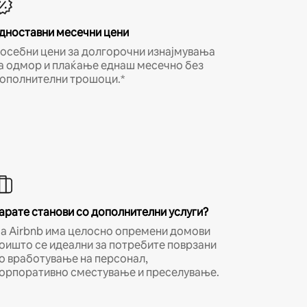
дноставни месечни цени
осебни цени за долгорочни изнајмувања
а одмор и плаќање еднаш месечно без
ополнителни трошоци.*
арате станови со дополнителни услуги?
а Airbnb има целосно опремени домови
оишто се идеални за потребите поврзани
о вработување на персонал,
орпоративно сместување и преселување.