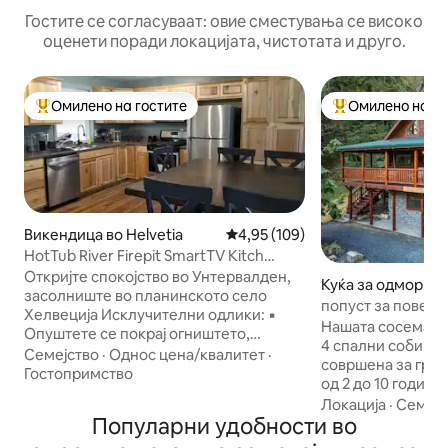
Гостите се согласуваат: овие сместувања се високо
оценети поради локацијата, чистотата и друго.
Омилено на гостите
Омилено на го
Меѓу најуспешните „Омилени на гостите“
Меѓу најуспешни
Викендица во Helvetia
Просечна оцена: 4,95 од 5, 10
4,95 (109)
HotTub River Firepit SmartTV Kitch
Unterwalden
Откријте спокојство во Унтервалден,
Куќа за одмор во
засолниште во планинското село
попуст за повеќет
Хелвеција Исклучителни одлики: ▪
септември
Нашата сосема но
Опуштете се покрај огништето,
4 спални соби по
внатрешна/надворешна трпезарија.
Семејство
·
Однос цена/квалитет
·
совршена за груп
Џакузи за▪ шест лица. ▪ Прифатете ја
Гостопримство
од 2 до 10 години
природата со 2000' фасада на поток од
споредни тераси 
Локација
·
Семејс
пастрмка. ▪ Starlink интернет (од 5 до
Популарни удобности во
капење, лулашка,
25 Mbps) Подови ▪ со греење, паметни
јадење на отворено. Карактер
телевизори ▪ Истражете ги патеките