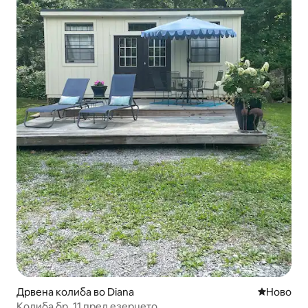
Дрвена колиба во Diana
Ново сме
Ново
Колиба бр. 11 пред езерцето