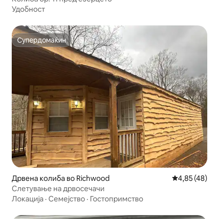
Удобност
Супердомаќин
Супердомаќин
Дрвена колиба во Richwood
Просечна оце
4,85 (48)
Слетување на дрвосечачи
Локација
·
Семејство
·
Гостопримство