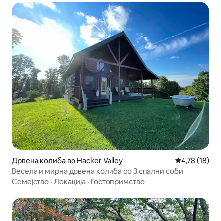
Дрвена колиба во Hacker Valley
Просечна оце
4,78 (18)
Весела и мирна дрвена колиба со 3 спални соби
Семејство
·
Локација
·
Гостопримство