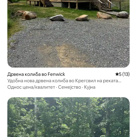
Дрвена колиба во Fenwick
Просечна 
5 (13)
Удобна нова дрвена колиба во Крегсвил на реката
Гаули
Однос цена/квалитет
·
Семејство
·
Кујна