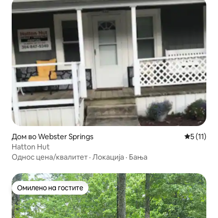
Дом во Webster Springs
Просечна 
5 (11)
Hatton Hut
Однос цена/квалитет
·
Локација
·
Бања
Омилено на гостите
Омилено на гостите