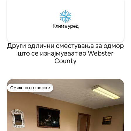
Клима уред
Други одлични сместувања за одмор
што се изнајмуваат во Webster
County
Омилено на гостите
Омилено на гостите