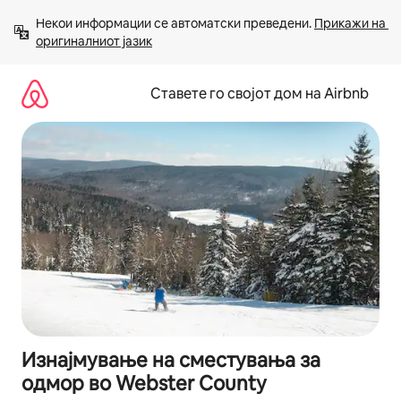
Прескокни
Некои информации се автоматски преведени. 
Прикажи на 
на
оригиналниот јазик
содржина
Ставете го својот дом на Airbnb
Изнајмување на сместувања за
одмор во Webster County