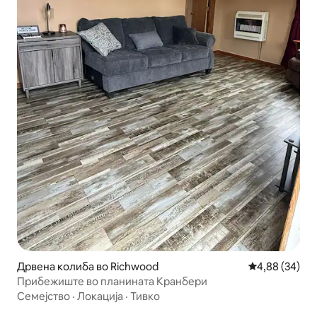
Дрвена колиба во Richwood
Просечна оце
4,88 (34)
Прибежиште во планината Кранбери
Семејство
·
Локација
·
Тивко