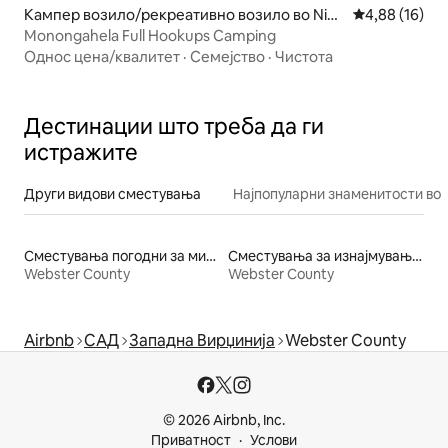
Кампер возило/рекреативно возило во Nich
Просечна оце
4,88 (16)
olas County
Monongahela Full Hookups Camping
Однос цена/квалитет
·
Семејство
·
Чистота
Дестинации што треба да ги
истражите
Други видови сместувања
Најпопуларни знаменитости во 
Сместувања погодни за миленичиња
Сместувања за изнајмување погодни за семејства
Webster County
Webster County
Airbnb
САД
Западна Вирџинија
Webster County
© 2026 Airbnb, Inc.
Приватност
Услови