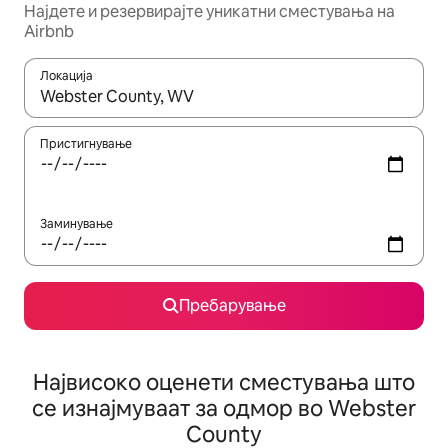
Најдете и резервирајте уникатни сместувања на
Airbnb
Локација
Кога резултатите се достапни, движете се со копчињата со 
Пристигнување
Заминување
Пребарување
Највисоко оценети сместувања што
се изнајмуваат за одмор во Webster
County