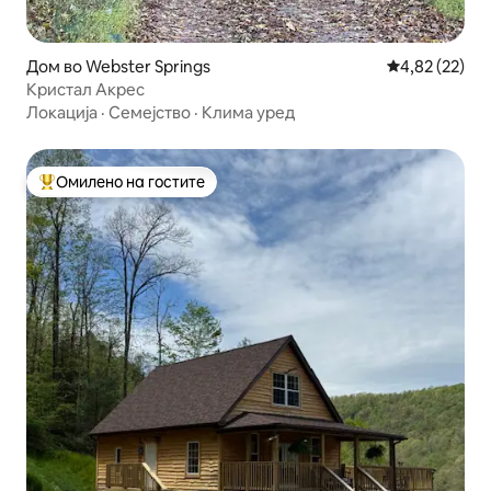
Дом во Webster Springs
Просечна оце
4,82 (22)
Кристал Акрес
Локација
·
Семејство
·
Клима уред
Омилено на гостите
Меѓу најуспешните „Омилени на гостите“