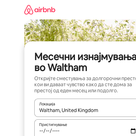
Прескокни
на
содржина
Месечни изнајмувањ
во Waltham
Откријте сместувања за долгорочни прест
кои ви даваат чувство како да сте дома за
престој од еден месец или подолго.
Локација
Кога резултатите се достапни, движете се со 
Пристигнување