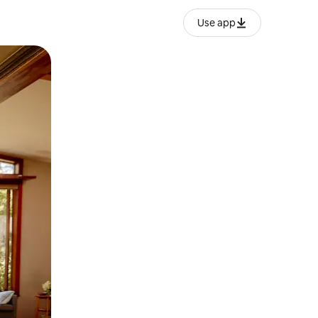
Use app
ње или со лизгање.