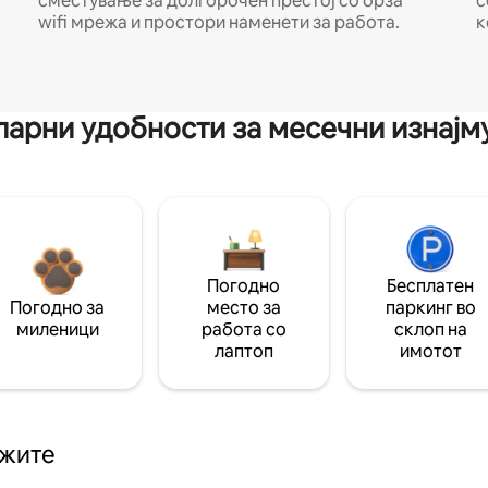
сместување за долгорочен престој со брза
с
wifi мрежа и простори наменети за работа.
к
арни удобности за месечни изнај
Погодно
Бесплатен
Погодно за
место за
паркинг во
миленици
работа со
склоп на
лаптоп
имотот
ажите