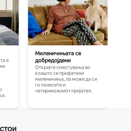
Миленичињата се
добредојдени
та е
ни
Откријте сместувања во
коишто се прифатени
миленичиња, па може да си
го понесете и
о
четириножниот пријател.
ки.
естои