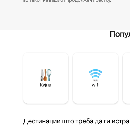
во текот на вашиот продолжен престој.
Попул
Кујна
wifi
Дестинации што треба да ги истр