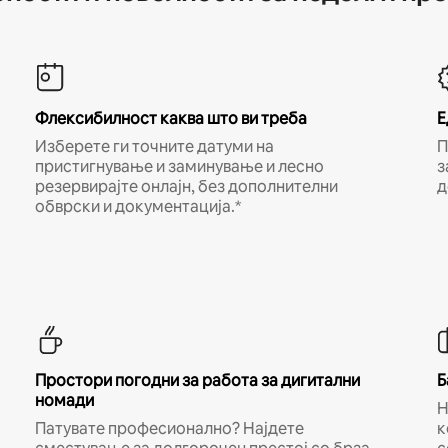
Флексибилност каква што ви треба
Е
Изберете ги точните датуми на
П
пристигнување и заминување и лесно
з
резервирајте онлајн, без дополнителни
д
обврски и документација.*
Простори погодни за работа за дигитални
Б
номади
Н
Патувате професионално? Најдете
к