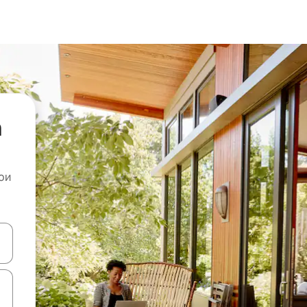
а
ои
копчињата со стрелки нагоре и надолу или истражувајте со допира