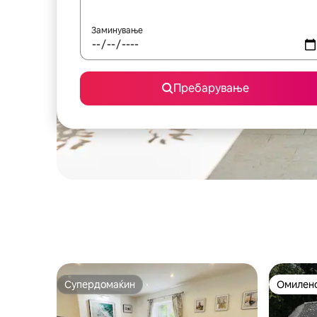
Заминување
Пребарување
Супердомаќин
Омилено
Супердомаќин
Омилено