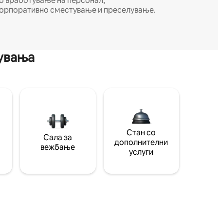
о вработување на персонал,
орпоративно сместување и преселување.
мувања
Стан со
Сала за
дополнителни
вежбање
услуги