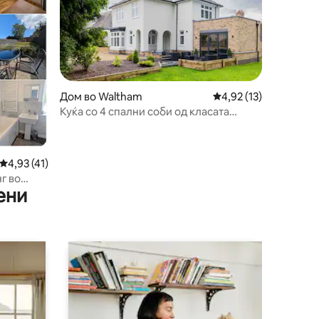
Дом во Waltham
Просечна оцена: 4,92
4,92 (13)
Куќа со 4 спални соби од класата
„Executive“ | Идеална за проектни
тимови
Просечна оцена: 4,93 од 5, 41 рецензии
4,93 (41)
г во
ени
orpes