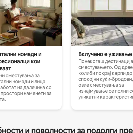
тални номади и
Вклучено е уживање
фесионалци кои
Понекогаш дестинација
сместувањето. Од дрве
ваат
колиби покрај карпи до
ни сместувања за
спокојни куќи-бродови,
тални номади и лица
овие сместувања за
работат на далечина со
изнајмување се полни с
и простори наменети за
уникатни карактеристи
та.
ности и поволности за подолги пр