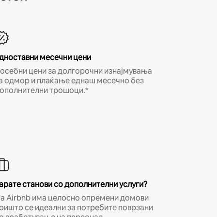
дноставни месечни цени
осебни цени за долгорочни изнајмувања
а одмор и плаќање еднаш месечно без
ополнителни трошоци.*
арате станови со дополнителни услуги?
а Airbnb има целосно опремени домови
оишто се идеални за потребите поврзани