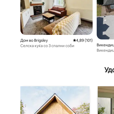
Дом во Brigsley
Просечна оцена: 4,89 
4,89 (101)
Викендиц
Селска куќа со 3 спални соби
nby
Викендиц
Уд