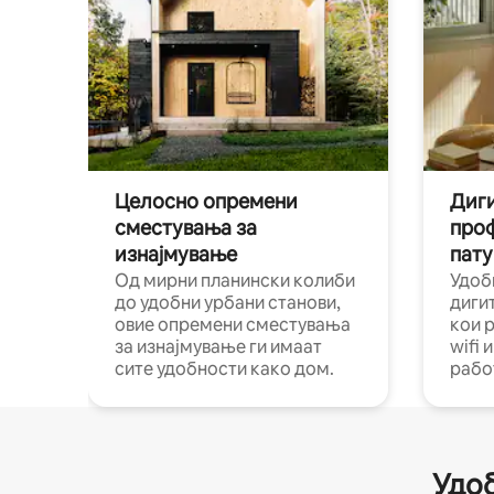
Целосно опремени
Диги
сместувања за
про
изнајмување
пату
Од мирни планински колиби
Удоб
до удобни урбани станови,
диги
овие опремени сместувања
кои 
за изнајмување ги имаат
wifi 
сите удобности како дом.
рабо
Удоб