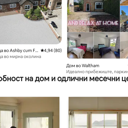
од 5, 101 рецензии
а во Ashby cum Fe
Просечна оцена: 4,94 од 5, 80 рецензии
4,94 (80)
а во мирна околина
Дом во Waltham
Идеално прибежиште, паркин
обност на дом и одлични месечни ц
градината на Waltham Cleeth