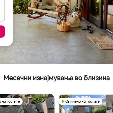
Месечни изнајмувања во близина
 на гостите
Омилено на гостите
 на гостите
Меѓу најуспешните „Омилени 