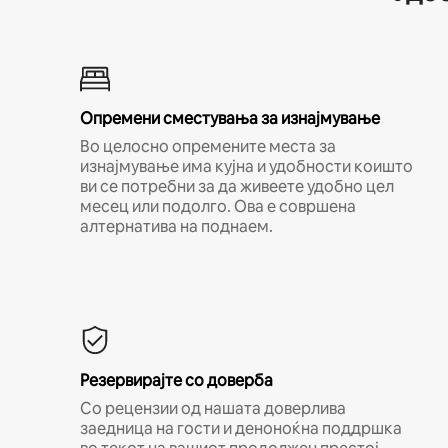
Опремени сместувања за изнајмување
Во целосно опремените места за
изнајмување има кујна и удобности коишто
ви се потребни за да живеете удобно цел
месец или подолго. Ова е совршена
алтернатива на поднаем.
Резервирајте со доверба
Со рецензии од нашата доверлива
заедница на гости и деноноќна поддршка