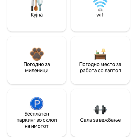
Кујна
wifi
Погодно за
Погодно место за
миленици
работа со лаптоп
Бесплатен
паркинг во склоп
Сала за вежбање
на имотот