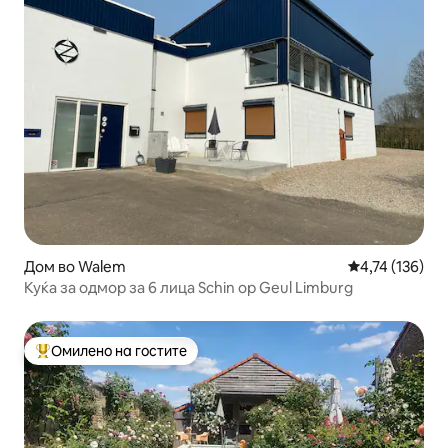
Дом во Walem
Просечна оцен
4,74 (136)
Куќа за одмор за 6 лица Schin op Geul Limburg
Омилено на гостите
Меѓу најуспешните „Омилени на гостите“