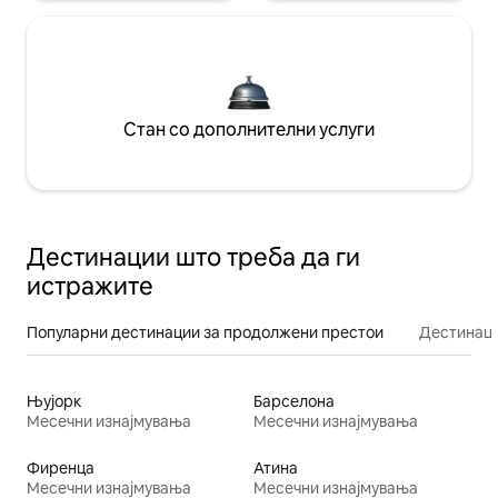
Стан со дополнителни услуги
Дестинации што треба да ги
истражите
Популарни дестинации за продолжени престои
Дестинаци
Њујорк
Барселона
Месечни изнајмувања
Месечни изнајмувања
Фиренца
Атина
Месечни изнајмувања
Месечни изнајмувања