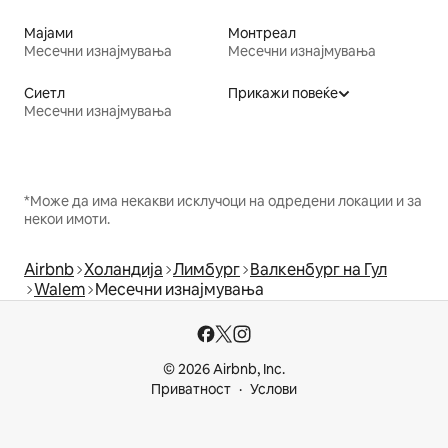
Мајами
Монтреал
Месечни изнајмувања
Месечни изнајмувања
Сиетл
Прикажи повеќе
Месечни изнајмувања
*Може да има некакви исклучоци на одредени локации и за
некои имоти.
Airbnb
Холандија
Лимбург
Валкенбург на Гул
Walem
Месечни изнајмувања
© 2026 Airbnb, Inc.
Приватност
Услови