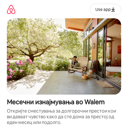
Прескокни
на
Use app
содржина
Месечни изнајмувања во Walem
Откријте сместувања за долгорочни престои кои
ви даваат чувство како да сте дома за престој од
еден месец или подолго.