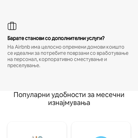
Барате станови со дополнителни услуги?
На Airbnb има целосно опремени домови коишто
се идеални за потребите поврзани со вработување
на персонал, корпоративно сместување и
преселување.
Популарни удобности за месечни
изнајмувања