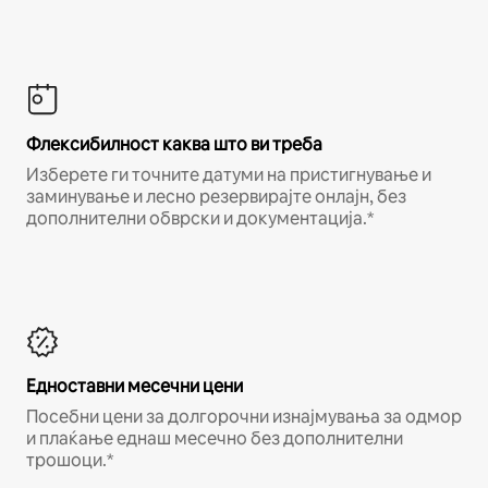
Флексибилност каква што ви треба
Изберете ги точните датуми на пристигнување и
заминување и лесно резервирајте онлајн, без
дополнителни обврски и документација.*
Едноставни месечни цени
Посебни цени за долгорочни изнајмувања за одмор
и плаќање еднаш месечно без дополнителни
трошоци.*