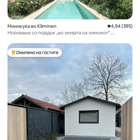
Миникуќа во Klimmen
Просечна оцен
4,94 (395)
Ноќевање со појадок „во земјата на лимонот“.
Чувствувајте се на отворено
Омилено на гостите
Меѓу најуспешните „Омилени на гостите“