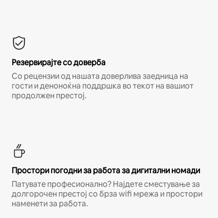
Резервирајте со доверба
Со рецензии од нашата доверлива заедница на
гости и деноноќна поддршка во текот на вашиот
продолжен престој.
Простори погодни за работа за дигитални номади
Патувате професионално? Најдете сместување за
долгорочен престој со брза wifi мрежа и простори
наменети за работа.