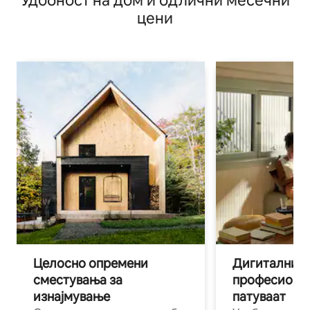
Удобност на дом и одлични месечни
цени
Целосно опремени
Дигитални н
сместувања за
професиона
изнајмување
патуваат