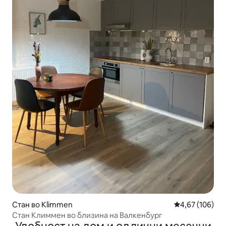
Стан во Klimmen
Просечна оцен
4,67 (106)
Стан Климмен во близина на Валкенбург