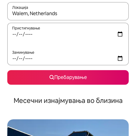
Локација
Кога резултатите се достапни, движете се со копчињата со 
Пристигнување
Заминување
Пребарување
Месечни изнајмувања во близина