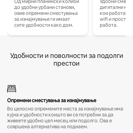
Од мирни планински колиби
Удобни смест
до удобни урбани станови,
дигитални ном
овие опремени сместувања
кои работат н
за изнајмување ги имаат
wifi и простор
сите удобности како дом.
работа.
Удобности и поволности за подолги
престои
Опремени сместувања за изнајмување
Во целосно опремените места за изнајмување има
кујна и удобности коишто ви се потребни за да
живеете удобно цел месец или подолго. Ова е
совршена алтернатива на поднаем.