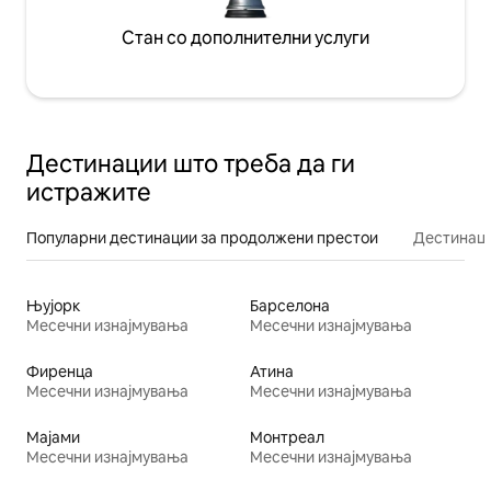
Стан со дополнителни услуги
Дестинации што треба да ги
истражите
Популарни дестинации за продолжени престои
Дестинаци
Њујорк
Барселона
Месечни изнајмувања
Месечни изнајмувања
Фиренца
Атина
Месечни изнајмувања
Месечни изнајмувања
Мајами
Монтреал
Месечни изнајмувања
Месечни изнајмувања