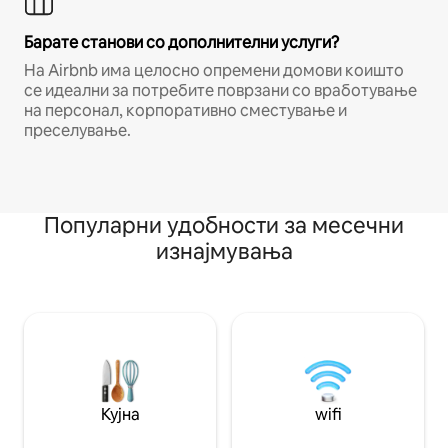
Барате станови со дополнителни услуги?
На Airbnb има целосно опремени домови коишто
се идеални за потребите поврзани со вработување
на персонал, корпоративно сместување и
преселување.
Популарни удобности за месечни
изнајмувања
Кујна
wifi