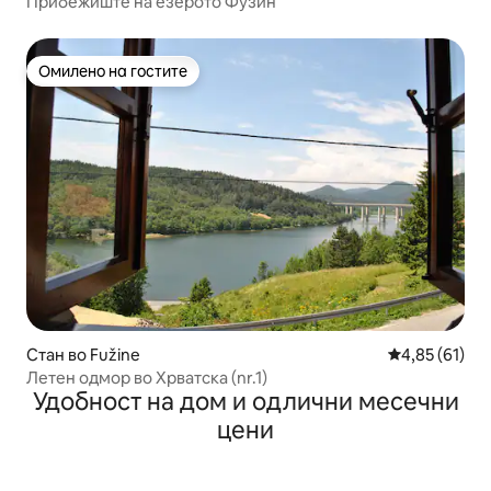
Прибежиште на езерото Фузин
Омилено на гостите
Омилено на гостите
Стан во Fužine
Просечна оце
4,85 (61)
Летен одмор во Хрватска (nr.1)
Удобност на дом и одлични месечни
цени