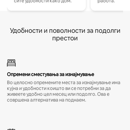
сите удобности како дом.
работа.
Удобности и поволности за подолги
престои
Опремени сместувања за изнајмување
Во целосно опремените места за изнајмување има
кујна и удобности коишто ви се потребни за да
живеете удобно цел месец или подолго. Ова е
совршена алтернатива на поднаем.