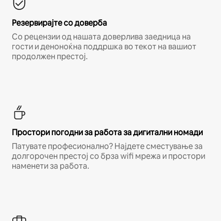
Резервирајте со доверба
Со рецензии од нашата доверлива заедница на
гости и деноноќна поддршка во текот на вашиот
продолжен престој.
Простори погодни за работа за дигитални номади
Патувате професионално? Најдете сместување за
долгорочен престој со брза wifi мрежа и простори
наменети за работа.