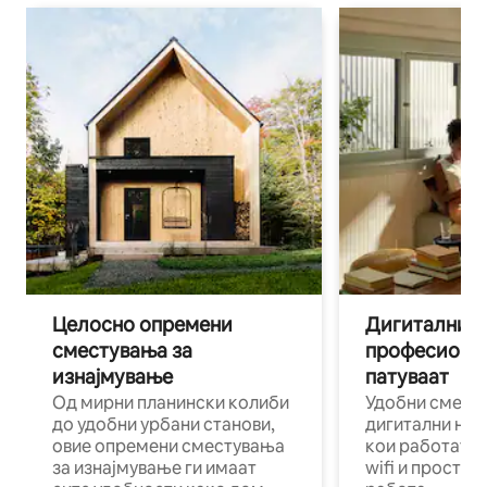
Целосно опремени
Дигитални н
сместувања за
професиона
изнајмување
патуваат
Од мирни планински колиби
Удобни смест
до удобни урбани станови,
дигитални ном
овие опремени сместувања
кои работат н
за изнајмување ги имаат
wifi и простор