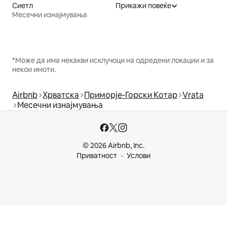
Сиетл
Прикажи повеќе
Месечни изнајмувања
*Може да има некакви исклучоци на одредени локации и за
некои имоти.
Airbnb
Хрватска
Приморје-Горски Котар
Vrata
Месечни изнајмувања
© 2026 Airbnb, Inc.
Приватност
Услови