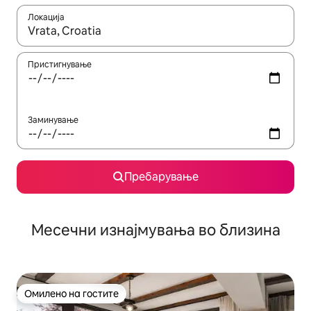
Локација
Кога резултатите се достапни, движете се со копчињата со 
Пристигнување
Заминување
Пребарување
Месечни изнајмувања во близина
Омилено на гостите
Омилено на гостите