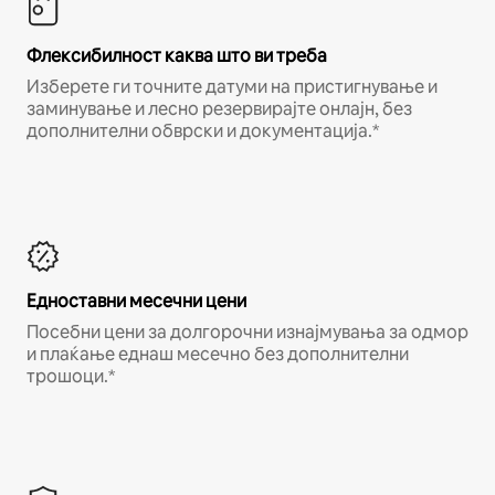
Флексибилност каква што ви треба
Изберете ги точните датуми на пристигнување и
заминување и лесно резервирајте онлајн, без
дополнителни обврски и документација.*
Едноставни месечни цени
Посебни цени за долгорочни изнајмувања за одмор
и плаќање еднаш месечно без дополнителни
трошоци.*