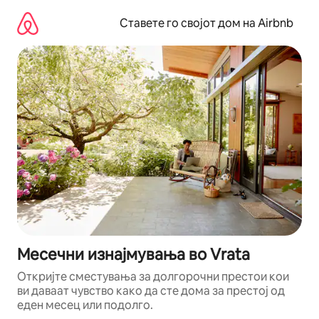
Прескокни
на
Ставете го својот дом на Airbnb
содржина
Месечни изнајмувања во Vrata
Откријте сместувања за долгорочни престои кои
ви даваат чувство како да сте дома за престој од
еден месец или подолго.