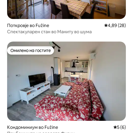
Поткровје во Fužine
Просечна оце
4,89 (28)
Спектакуларен стан во Маниту во шума
Омилено на гостите
Омилено на гостите
Кондоминиум во Fužine
Просечна
5 (6)