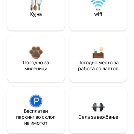
Кујна
wifi
Погодно за
Погодно место за
миленици
работа со лаптоп
Бесплатен
паркинг во склоп
Сала за вежбање
на имотот