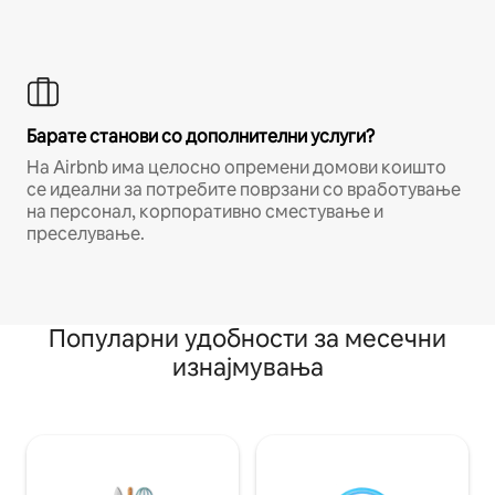
Барате станови со дополнителни услуги?
На Airbnb има целосно опремени домови коишто
се идеални за потребите поврзани со вработување
на персонал, корпоративно сместување и
преселување.
Популарни удобности за месечни
изнајмувања