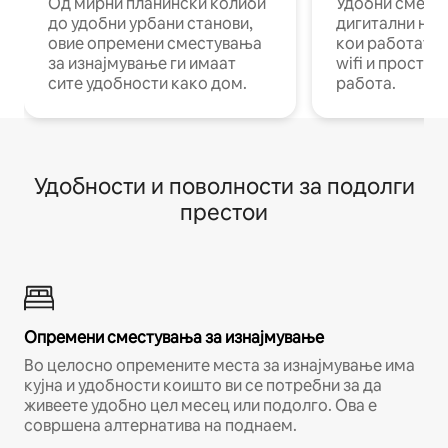
Од мирни планински колиби
Удобни смест
до удобни урбани станови,
дигитални ном
овие опремени сместувања
кои работат н
за изнајмување ги имаат
wifi и простор
сите удобности како дом.
работа.
Удобности и поволности за подолги
престои
Опремени сместувања за изнајмување
Во целосно опремените места за изнајмување има
кујна и удобности коишто ви се потребни за да
живеете удобно цел месец или подолго. Ова е
совршена алтернатива на поднаем.