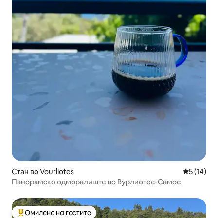
Стан во Vourliotes
Просечна 
5 (14)
Панорамско одморалиште во Вурлиотес-Самос
Омилено на гостите
Меѓу најуспешните „Омилени на гостите“