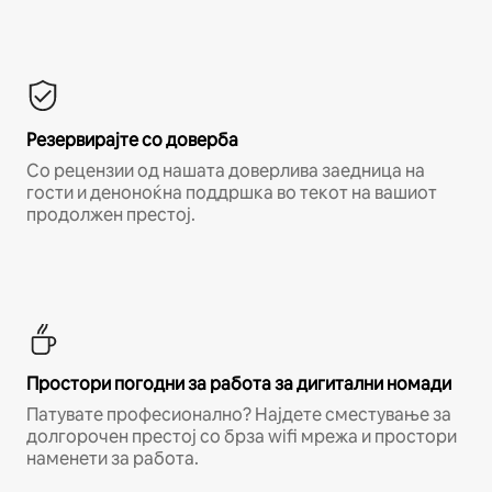
Резервирајте со доверба
Со рецензии од нашата доверлива заедница на
гости и деноноќна поддршка во текот на вашиот
продолжен престој.
Простори погодни за работа за дигитални номади
Патувате професионално? Најдете сместување за
долгорочен престој со брза wifi мрежа и простори
наменети за работа.