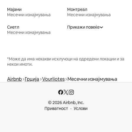
Мајами
Монтреал
Месечни изнајмувања
Месечни изнајмувања
Сиетл
Прикажи повеќе
Месечни изнајмувања
*Може да има некакви исклучоци на одредени локации и за
некои имоти.
Airbnb
Грција
Vourliotes
Месечни изнајмувања
© 2026 Airbnb, Inc.
Приватност
Услови