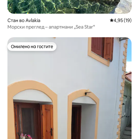
Стан во Avlakia
Просечна оце
4,95 (19)
Морски преглед – апартмани „Sea Star“
Омилено на гостите
Омилено на гостите