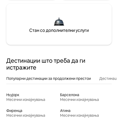
Стан со дополнителни услуги
Дестинации што треба да ги
истражите
Популарни дестинации за продолжени престои
Дестинаци
Њујорк
Барселона
Месечни изнајмувања
Месечни изнајмувања
Фиренца
Атина
Месечни изнајмувања
Месечни изнајмувања