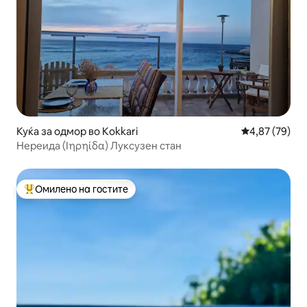
Куќа за одмор во Kokkari
Просечна оце
4,87 (79)
Нереида (Ιηρηίδα) Луксузен стан
Омилено на гостите
Меѓу најуспешните „Омилени на гостите“