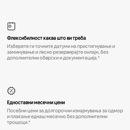
Флексибилност каква што ви треба
Изберете ги точните датуми на пристигнување и
заминување и лесно резервирајте онлајн, без
дополнителни обврски и документација.*
Едноставни месечни цени
Посебни цени за долгорочни изнајмувања за одмор
и плаќање еднаш месечно без дополнителни
трошоци.*