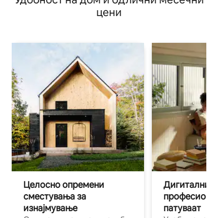
цени
Целосно опремени
Дигитални н
сместувања за
професиона
изнајмување
патуваат