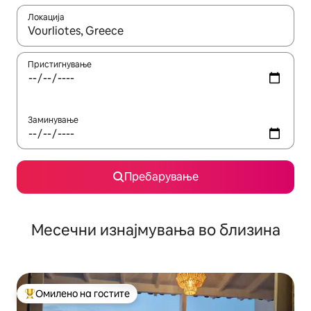
Локација
Кога резултатите се достапни, движете се со копчињата со 
Пристигнување
Заминување
Пребарување
Месечни изнајмувања во близина
Омилено на гостите
Меѓу најуспешните „Омилени на гостите“