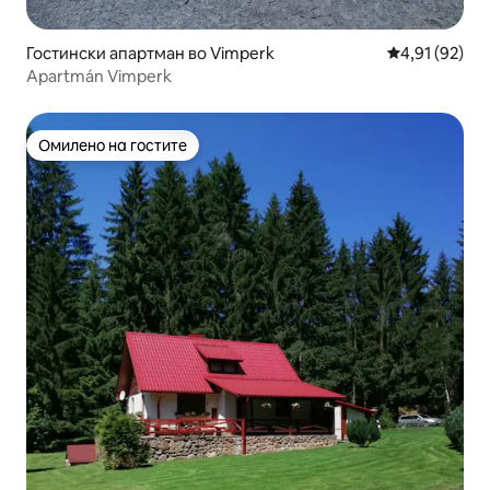
Гостински апартман во Vimperk
Просечна оце
4,91 (92)
Apartmán Vimperk
Омилено на гостите
Омилено на гостите