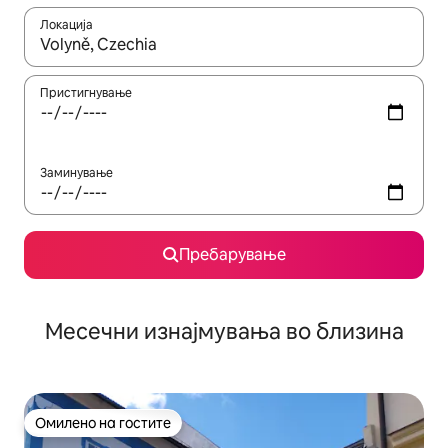
Локација
Кога резултатите се достапни, движете се со копчињата со 
Пристигнување
Заминување
Пребарување
Месечни изнајмувања во близина
Омилено на гостите
Омилено на гостите