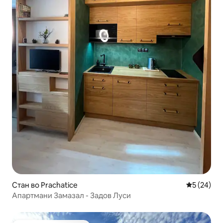
Стан во Prachatice
Просечна 
5 (24)
Апартмани Замазал - Задов Луси