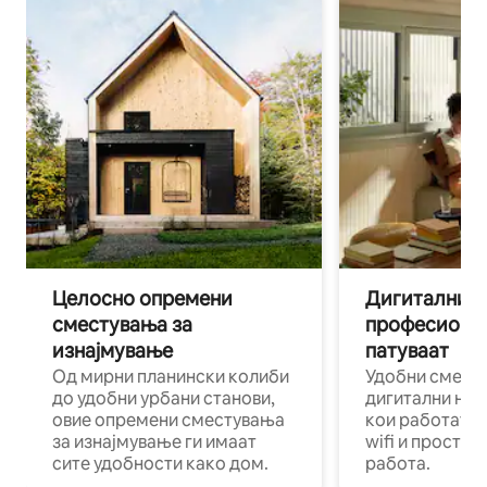
Целосно опремени
Дигитални н
сместувања за
професиона
изнајмување
патуваат
Од мирни планински колиби
Удобни смест
до удобни урбани станови,
дигитални ном
овие опремени сместувања
кои работат н
за изнајмување ги имаат
wifi и простор
сите удобности како дом.
работа.