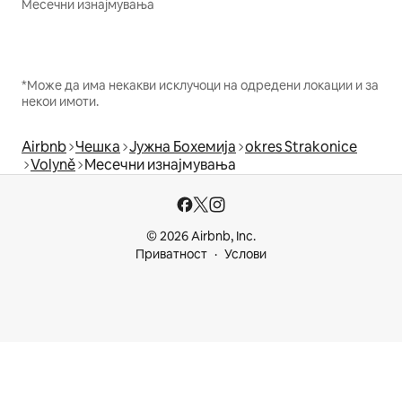
Месечни изнајмувања
*Може да има некакви исклучоци на одредени локации и за
некои имоти.
Airbnb
Чешка
Јужна Бохемија
okres Strakonice
Volyně
Месечни изнајмувања
© 2026 Airbnb, Inc.
Приватност
Услови