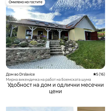
Омилено на гостите
Омилено на гостите
Дом во Drslavice
Просечна 
5 (16)
Мирна викендичка на работ на Боемската шума
Удобност на дом и одлични месечни
цени