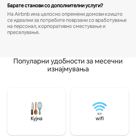
Барате станови со дополнителни услуги?
На Airbnb има целосно опремени домови коишто
се идеални за потребите поврзани со вработување
на персонал, корпоративно сместување и
преселување.
Популарни удобности за месечни
изнајмувања
Кујна
wifi