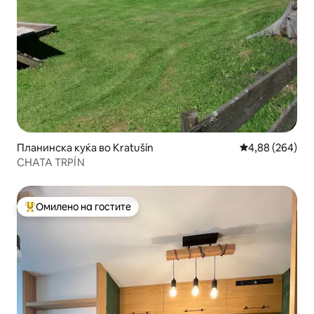
Планинска куќа во Kratušín
Просечна оцена
4,88 (264)
CHATA TRPÍN
Омилено на гостите
Меѓу најуспешните „Омилени на гостите“