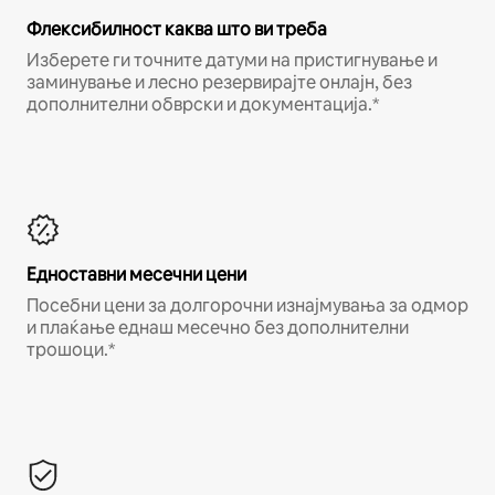
Флексибилност каква што ви треба
Изберете ги точните датуми на пристигнување и
заминување и лесно резервирајте онлајн, без
дополнителни обврски и документација.*
Едноставни месечни цени
Посебни цени за долгорочни изнајмувања за одмор
и плаќање еднаш месечно без дополнителни
трошоци.*