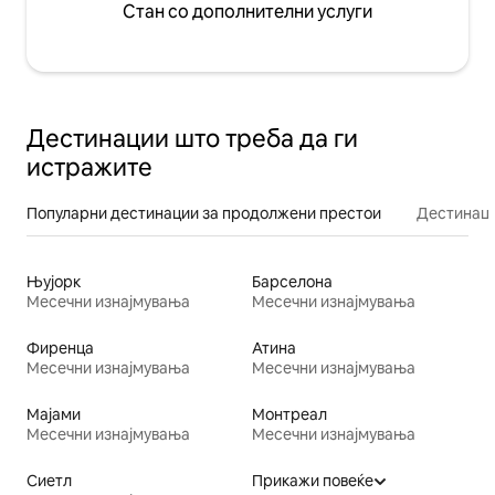
Стан со дополнителни услуги
Дестинации што треба да ги
истражите
Популарни дестинации за продолжени престои
Дестинаци
Њујорк
Барселона
Месечни изнајмувања
Месечни изнајмувања
Фиренца
Атина
Месечни изнајмувања
Месечни изнајмувања
Мајами
Монтреал
Месечни изнајмувања
Месечни изнајмувања
Сиетл
Прикажи повеќе