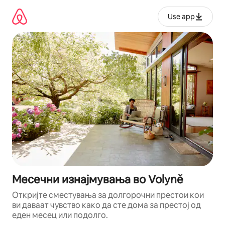
Прескокни
на
Use app
содржина
Месечни изнајмувања во Volyně
Откријте сместувања за долгорочни престои кои
ви даваат чувство како да сте дома за престој од
еден месец или подолго.