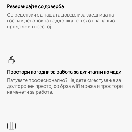
Резервирајте со доверба
Со рецензии од нашата доверлива заедница на
гости и деноноќна поддршка во текот на вашиот
продолжен престој.
Простори погодни за работа за дигитални номади
Патувате професионално? Најдете сместување за
долгорочен престој со брза wifi мрежа и простори
наменети за работа.