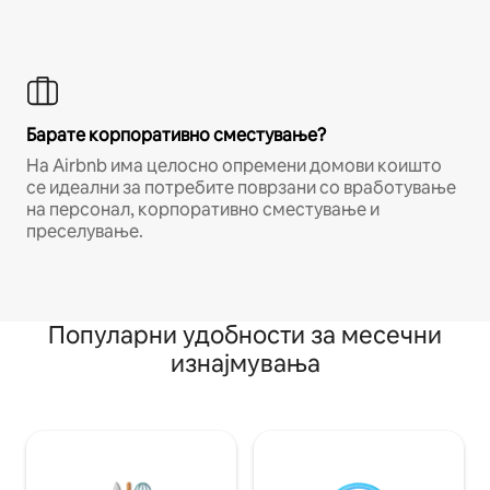
Барате корпоративно сместување?
На Airbnb има целосно опремени домови коишто
се идеални за потребите поврзани со вработување
на персонал, корпоративно сместување и
преселување.
Популарни удобности за месечни
изнајмувања