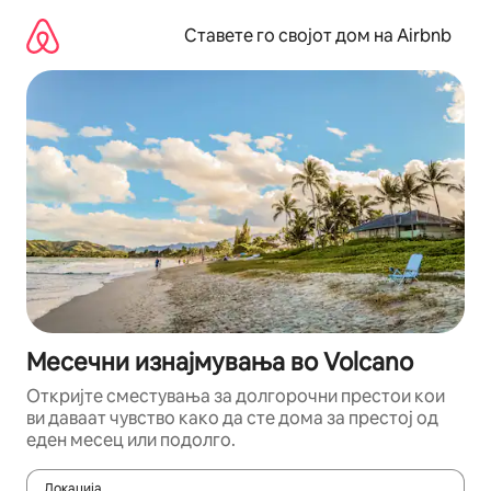
Прескокни
на
Ставете го својот дом на Airbnb
содржина
Месечни изнајмувања во Volcano
Откријте сместувања за долгорочни престои кои
ви даваат чувство како да сте дома за престој од
еден месец или подолго.
Локација