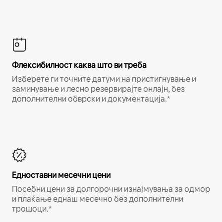
Флексибилност каква што ви треба
Изберете ги точните датуми на пристигнување и
заминување и лесно резервирајте онлајн, без
дополнителни обврски и документација.*
Едноставни месечни цени
Посебни цени за долгорочни изнајмувања за одмор
и плаќање еднаш месечно без дополнителни
трошоци.*