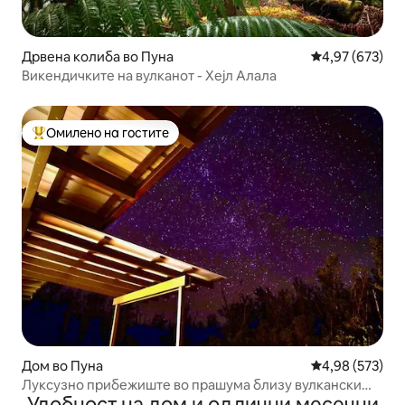
Дрвена колиба во Пуна
Просечна оцен
4,97 (673)
Викендичките на вулканот - Хејл Алала
Омилено на гостите
Меѓу најуспешните „Омилени на гостите“
Дом во Пуна
Просечна оцен
4,98 (573)
Луксузно прибежиште во прашума близу вулкански
Удобност на дом и одлични месечни
парк