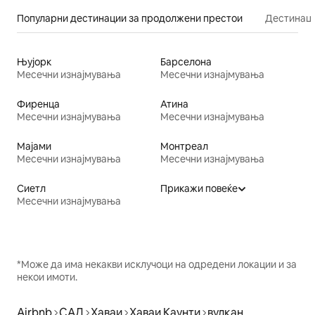
Популарни дестинации за продолжени престои
Дестинаци
Њујорк
Барселона
Месечни изнајмувања
Месечни изнајмувања
Фиренца
Атина
Месечни изнајмувања
Месечни изнајмувања
Мајами
Монтреал
Месечни изнајмувања
Месечни изнајмувања
Сиетл
Прикажи повеќе
Месечни изнајмувања
*Може да има некакви исклучоци на одредени локации и за
некои имоти.
Airbnb
САД
Хаваи
Хаваи Каунти
вулкан