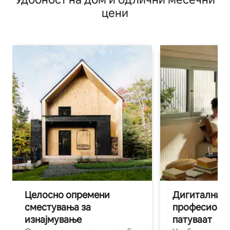
цени
Целосно опремени
Дигитални н
сместувања за
професиона
изнајмување
патуваат