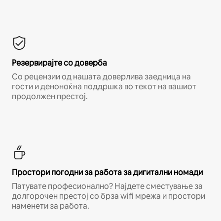
Резервирајте со доверба
Со рецензии од нашата доверлива заедница на
гости и деноноќна поддршка во текот на вашиот
продолжен престој.
Простори погодни за работа за дигитални номади
Патувате професионално? Најдете сместување за
долгорочен престој со брза wifi мрежа и простори
наменети за работа.