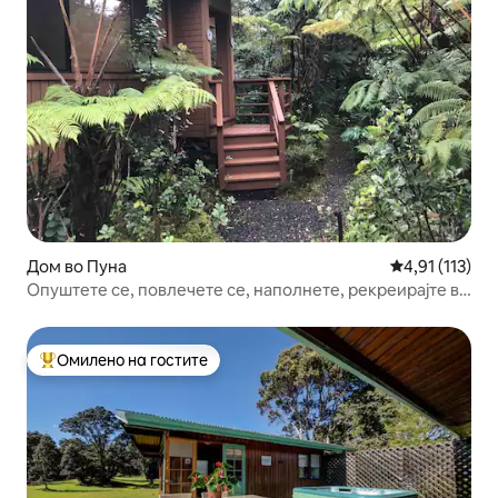
Дом во Пуна
Просечна оцен
4,91 (113)
Опуштете се, повлечете се, наполнете, рекреирајте во
вулкан!
Омилено на гостите
Меѓу најуспешните „Омилени на гостите“