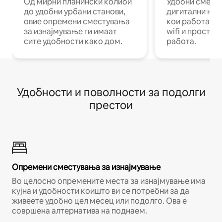
Од мирни планински колиби
Удобни смест
до удобни урбани станови,
дигитални ном
овие опремени сместувања
кои работат н
за изнајмување ги имаат
wifi и простор
сите удобности како дом.
работа.
Удобности и поволности за подолги
престои
Опремени сместувања за изнајмување
Во целосно опремените места за изнајмување има
кујна и удобности коишто ви се потребни за да
живеете удобно цел месец или подолго. Ова е
совршена алтернатива на поднаем.