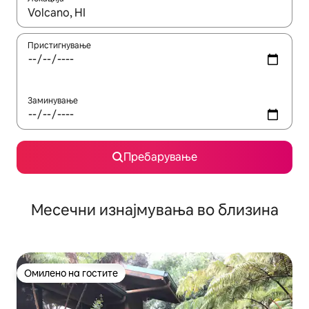
Кога резултатите се достапни, движете се со копчињата со 
Пристигнување
Заминување
Пребарување
Месечни изнајмувања во близина
Омилено на гостите
Омилено на гостите