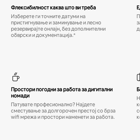
Флексибилност каква што ви треба
Е
Изберете ги точните датуми на
П
пристигнување и заминување и лесно
з
резервирајте онлајн, без дополнителни
д
обврски и документација.*
Простори погодни за работа за дигитални
Б
номади
Н
Патувате професионално? Најдете
к
сместување за долгорочен престој со брза
с
wifi мрежа и простори наменети за работа.
к