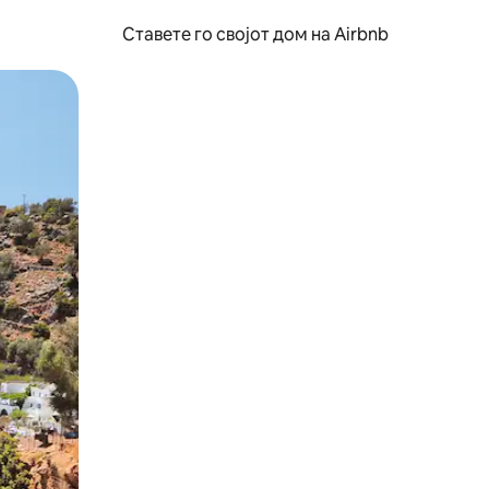
Ставете го својот дом на Airbnb
ње или со лизгање.