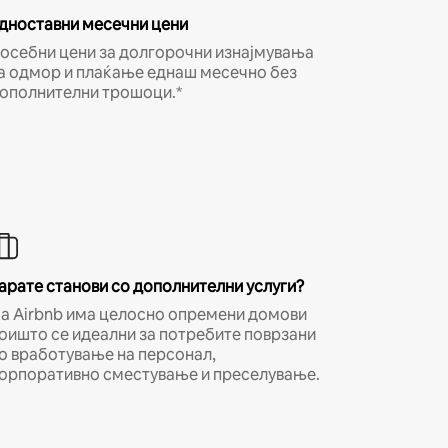
дноставни месечни цени
осебни цени за долгорочни изнајмувања
а одмор и плаќање еднаш месечно без
ополнителни трошоци.*
арате станови со дополнителни услуги?
а Airbnb има целосно опремени домови
оишто се идеални за потребите поврзани
о вработување на персонал,
орпоративно сместување и преселување.