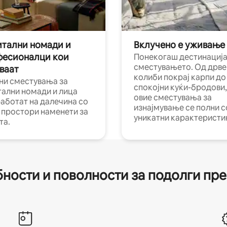
тални номади и
Вклучено е уживање
фесионалци кои
Понекогаш дестинација
сместувањето. Од дрве
ваат
колиби покрај карпи до
ни сместувања за
спокојни куќи-бродови,
тални номади и лица
овие сместувања за
работат на далечина со
изнајмување се полни с
и простори наменети за
уникатни карактеристи
та.
ности и поволности за подолги пр