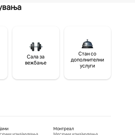
мувања
Стан со
Сала за
дополнителни
вежбање
услуги
јами
Монтреал
сечни изнајмувања
Месечни изнајмувања