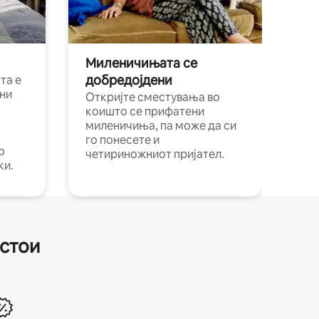
Миленичињата се
добредојдени
та е
ни
Откријте сместувања во
коишто се прифатени
миленичиња, па може да си
го понесете и
о
четириножниот пријател.
ки.
естои