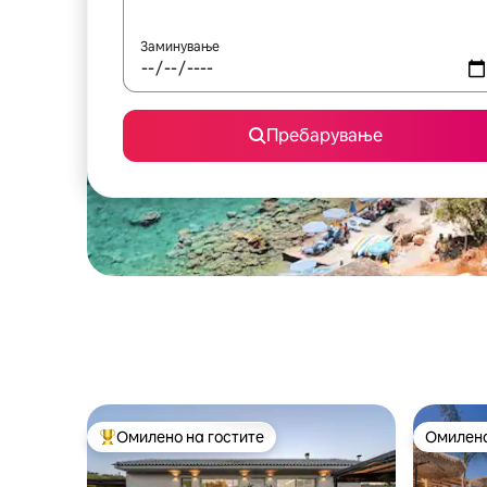
Заминување
Пребарување
Омилено на гостите
Омилено
Меѓу најуспешните „Омилени на гостите“
Омилено