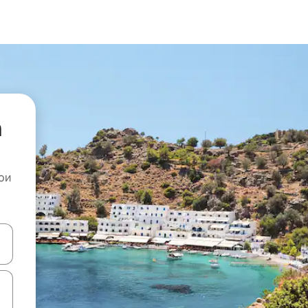
а
ои
копчињата со стрелки нагоре и надолу или истражувајте со допира