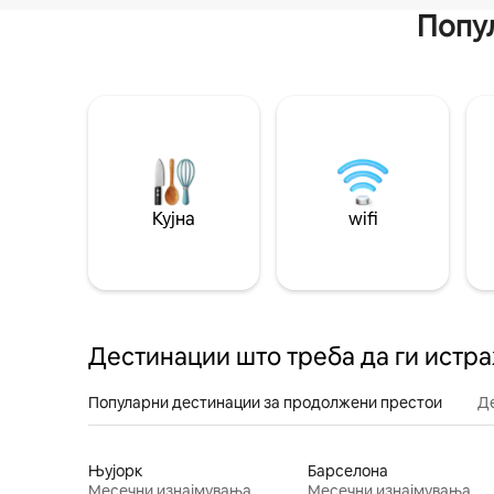
Попул
Кујна
wifi
Дестинации што треба да ги истр
Популарни дестинации за продолжени престои
Д
Њујорк
Барселона
Месечни изнајмувања
Месечни изнајмувања