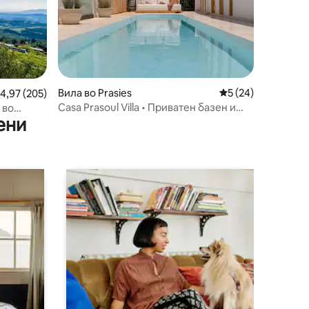
Вила во Prasies
Просечна оцена: 5
5 (24)
росечна оцена: 4,97 од 5, 205 рецензии
4,97 (205)
Casa Prasoul Villa • Приватен базен и
 во
ени
фитнес простор