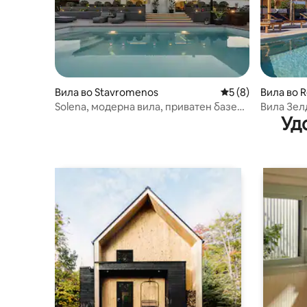
Вила во Stavromenos
Просечна оцена: 
5 (8)
Вила во 
Solena, модерна вила, приватен базен,
Вила Зел
Уд
во близина на плажата
извонред