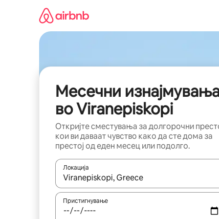
Прескокни
на
содржина
Месечни изнајмувањ
во Viranepiskopi
Откријте сместувања за долгорочни прест
кои ви даваат чувство како да сте дома за
престој од еден месец или подолго.
Локација
Кога резултатите се достапни, движете се со 
Пристигнување