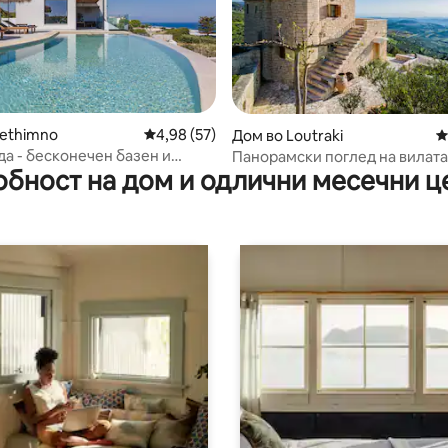
5 од 5, 8 рецензии
Rethimno
Просечна оцена: 4,98 од 5, 57 рецензии
4,98 (57)
Дом во Loutraki
П
да - бесконечен базен и
Панорамски поглед на вилата
обност на дом и одлични месечни ц
ен поглед на море
Маслиновите