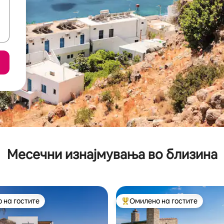
Месечни изнајмувања во близина
 на гостите
Омилено на гостите
 на гостите
Меѓу најуспешните „Омилени 