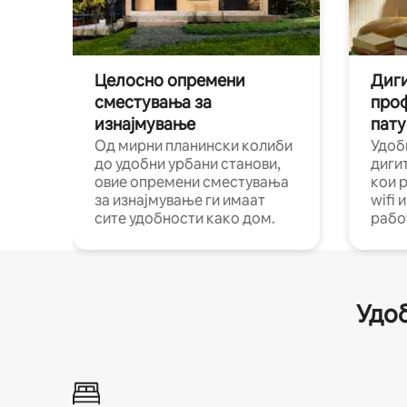
Целосно опремени
Диги
сместувања за
про
изнајмување
пату
Од мирни планински колиби
Удоб
до удобни урбани станови,
диги
овие опремени сместувања
кои 
за изнајмување ги имаат
wifi 
сите удобности како дом.
рабо
Удоб