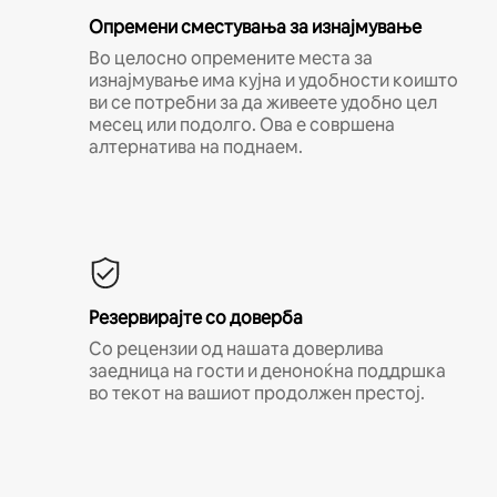
Опремени сместувања за изнајмување
Во целосно опремените места за
изнајмување има кујна и удобности коишто
ви се потребни за да живеете удобно цел
месец или подолго. Ова е совршена
алтернатива на поднаем.
Резервирајте со доверба
Со рецензии од нашата доверлива
заедница на гости и деноноќна поддршка
во текот на вашиот продолжен престој.