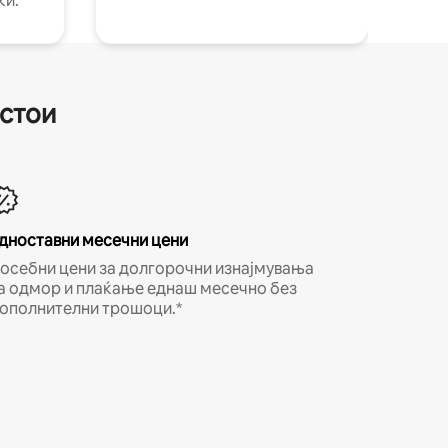
ки.
естои
дноставни месечни цени
осебни цени за долгорочни изнајмувања
а одмор и плаќање еднаш месечно без
ополнителни трошоци.*