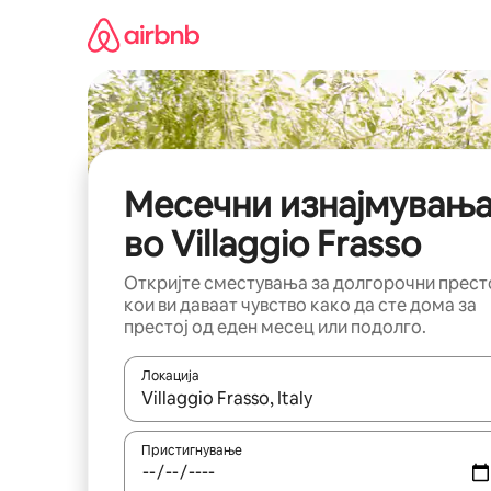
Прескокни
на
содржина
Месечни изнајмувањ
во Villaggio Frasso
Откријте сместувања за долгорочни прест
кои ви даваат чувство како да сте дома за
престој од еден месец или подолго.
Локација
Кога резултатите се достапни, движете се со 
Пристигнување