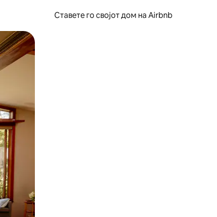
Ставете го својот дом на Airbnb
ње или со лизгање.