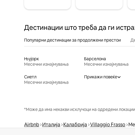
Дестинации што треба да ги истр
Популарни дестинации за продолжени престои
Д
Њујорк
Барселона
Месечни изнајмувања
Месечни изнајмувања
Сиетл
Прикажи повеќе
Месечни изнајмувања
*Може да има некакви исклучоци на одредени локации 
Airbnb
Италија
Калабрија
Villaggio Frasso
Ме