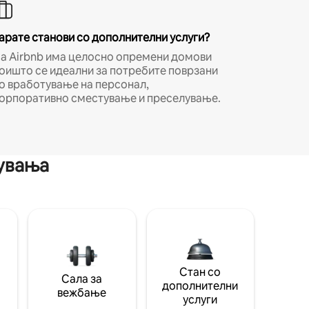
арате станови со дополнителни услуги?
а Airbnb има целосно опремени домови
оишто се идеални за потребите поврзани
о вработување на персонал,
орпоративно сместување и преселување.
мувања
Стан со
Сала за
дополнителни
вежбање
услуги