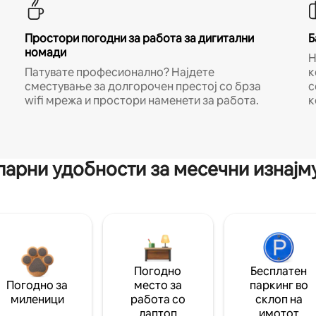
Простори погодни за работа за дигитални
Б
номади
Н
Патувате професионално? Најдете
к
сместување за долгорочен престој со брза
с
wifi мрежа и простори наменети за работа.
к
арни удобности за месечни изнај
Погодно
Бесплатен
Погодно за
место за
паркинг во
миленици
работа со
склоп на
лаптоп
имотот