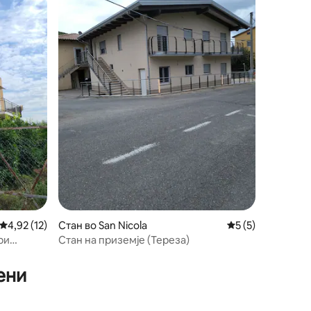
Просечна оцена: 4,92 од 5, 12 рецензии
4,92 (12)
Стан во San Nicola
Просечна оцена: 
5 (5)
ри
Стан на приземје (Тереза)
рето
ени