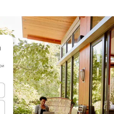
а
ои
копчињата со стрелки нагоре и надолу или истражувајте со допира