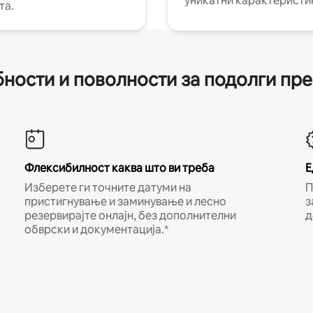
уникатни карактеристи
та.
ности и поволности за подолги пр
Флексибилност каква што ви треба
Е
Изберете ги точните датуми на
П
пристигнување и заминување и лесно
з
резервирајте онлајн, без дополнителни
д
обврски и документација.*