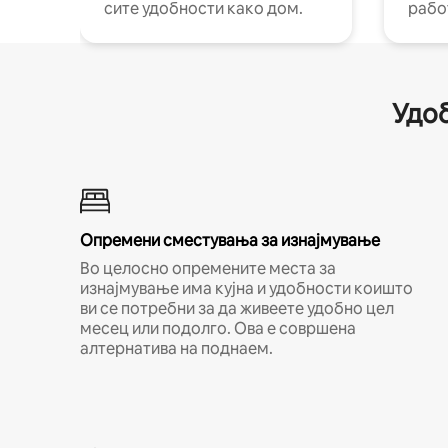
сите удобности како дом.
рабо
Удоб
Опремени сместувања за изнајмување
Во целосно опремените места за
изнајмување има кујна и удобности коишто
ви се потребни за да живеете удобно цел
месец или подолго. Ова е совршена
алтернатива на поднаем.