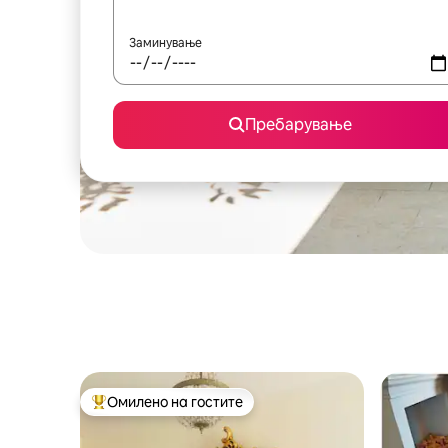
Заминување
Пребарување
Омилено на гостите
Меѓу најуспешните „Омилени на гостите“