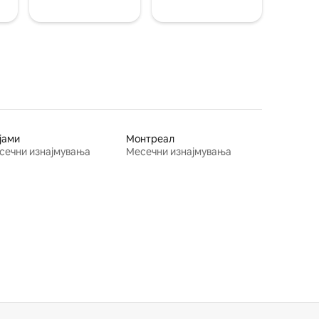
јами
Монтреал
сечни изнајмувања
Месечни изнајмувања