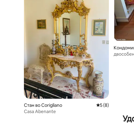
Кондомин
двособен
Стан во Corigliano
Просечна оцена: 
5 (8)
Casa Abenante
Уд