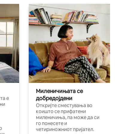
Миленичињата се
добредојдени
та е
ни
Откријте сместувања во
коишто се прифатени
миленичиња, па може да си
го понесете и
о
четириножниот пријател.