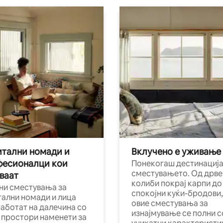
тални номади и
Вклучено е уживање
фесионалци кои
Понекогаш дестинација
сместувањето. Од дрве
ваат
колиби покрај карпи до
ни сместувања за
спокојни куќи-бродови,
тални номади и лица
овие сместувања за
работат на далечина со
изнајмување се полни с
и простори наменети за