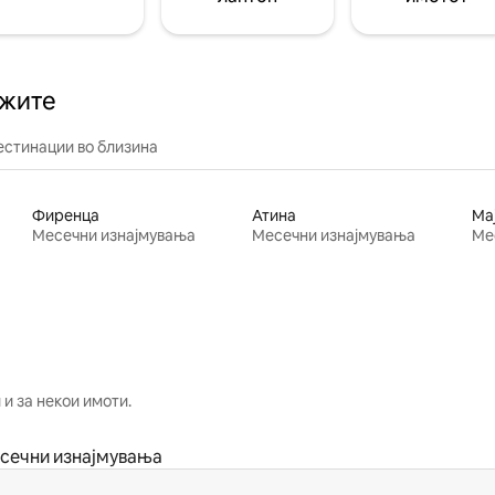
ажите
естинации во близина
Фиренца
Атина
Ма
Месечни изнајмувања
Месечни изнајмувања
Ме
и за некои имоти.
сечни изнајмувања