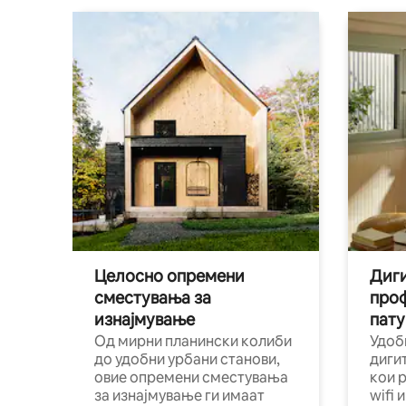
Целосно опремени
Диги
сместувања за
про
изнајмување
пату
Од мирни планински колиби
Удоб
до удобни урбани станови,
диги
овие опремени сместувања
кои 
за изнајмување ги имаат
wifi 