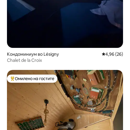
Кондоминиум во Lésigny
Просечна оце
4,96 (26)
Chalet de la Croix
Омилено на гостите
Меѓу најуспешните „Омилени на гостите“