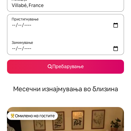
Кога резултатите се достапни, движете се со копчињата со 
Пристигнување
Заминување
Пребарување
Месечни изнајмувања во близина
Омилено на гостите
Меѓу најуспешните „Омилени на гостите“