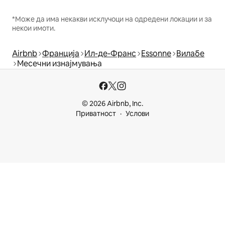
*Може да има некакви исклучоци на одредени локации и за
некои имоти.
Airbnb
Франција
Ил-де-Франс
Essonne
Вилабе
Месечни изнајмувања
© 2026 Airbnb, Inc.
Приватност
Услови