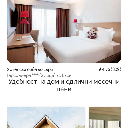
Хотелска соба во Еври
Просечна оцен
4,75 (309)
Гарсониера **** (2 лица) во Еври
Удобност на дом и одлични месечни
цени