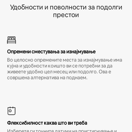
Удобности и поволности за подолги
престои
Опремени сместувања за изнајмување
Во целосно опремените места за изнајмување има
кујна и удобности коишто ви се потребни за да
живеете удобно цел месец или подолго. Ова е
совршена алтернатива на поднаем.
Флексибилност каква што ви треба
Изберете ги точните датуми на пристигнување и