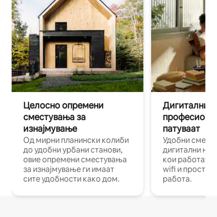
Целосно опремени
Дигитални н
сместувања за
професиона
изнајмување
патуваат
Од мирни планински колиби
Удобни смест
до удобни урбани станови,
дигитални ном
овие опремени сместувања
кои работат н
за изнајмување ги имаат
wifi и простор
сите удобности како дом.
работа.