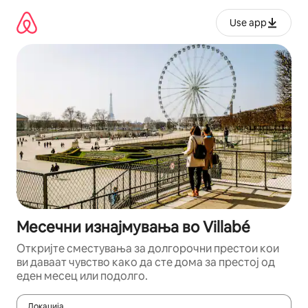
Прескокни
на
Use app
содржина
Месечни изнајмувања во Villabé
Откријте сместувања за долгорочни престои кои
ви даваат чувство како да сте дома за престој од
еден месец или подолго.
Локација