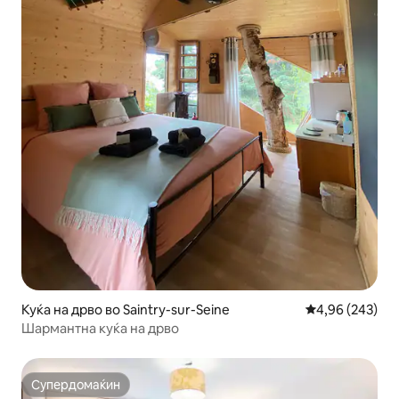
Куќа на дрво во Saintry-sur-Seine
Просечна оцен
4,96 (243)
Шармантна куќа на дрво
Супердомаќин
Супердомаќин