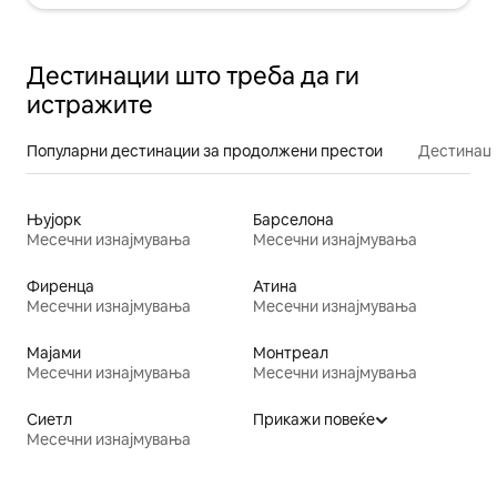
Дестинации што треба да ги
истражите
Популарни дестинации за продолжени престои
Дестинаци
Њујорк
Барселона
Месечни изнајмувања
Месечни изнајмувања
Фиренца
Атина
Месечни изнајмувања
Месечни изнајмувања
Мајами
Монтреал
Месечни изнајмувања
Месечни изнајмувања
Сиетл
Прикажи повеќе
Месечни изнајмувања