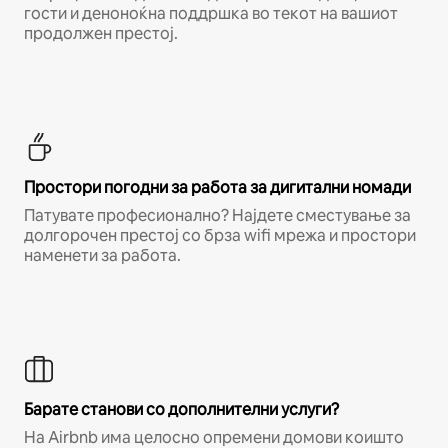
гости и деноноќна поддршка во текот на вашиот
продолжен престој.
Простори погодни за работа за дигитални номади
Патувате професионално? Најдете сместување за
долгорочен престој со брза wifi мрежа и простори
наменети за работа.
Барате станови со дополнителни услуги?
На Airbnb има целосно опремени домови коишто