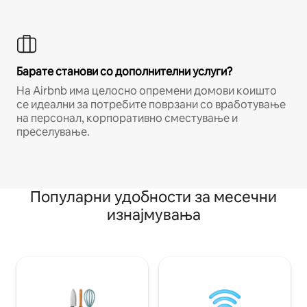
Барате станови со дополнителни услуги?
На Airbnb има целосно опремени домови коишто
се идеални за потребите поврзани со вработување
на персонал, корпоративно сместување и
преселување.
Популарни удобности за месечни
изнајмувања