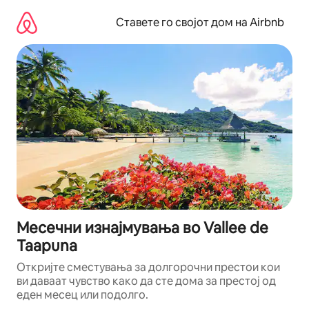
Прескокни
на
Ставете го својот дом на Airbnb
содржина
Месечни изнајмувања во Vallee de
Taapuna
Откријте сместувања за долгорочни престои кои
ви даваат чувство како да сте дома за престој од
еден месец или подолго.