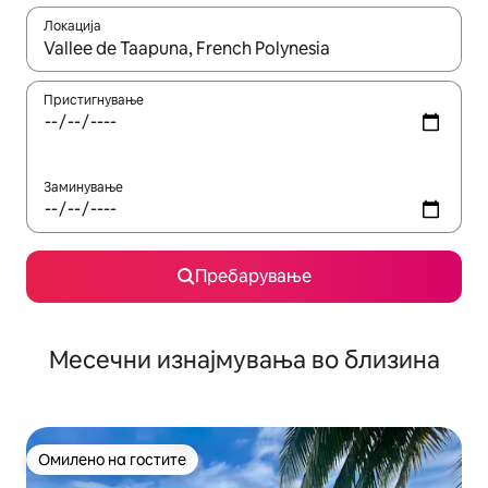
Локација
Кога резултатите се достапни, движете се со копчињата со 
Пристигнување
Заминување
Пребарување
Месечни изнајмувања во близина
Омилено на гостите
Омилено на гостите