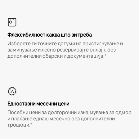
Флексибилност каква што ви треба
Изберете ги точните датуми на пристигнување и
заминување и лесно резервирајте онлајн, без
дополнителни обврски и документација.*
Едноставни месечни цени
Посебни цени за долгорочни изнајмувања за одмор
и плаќање еднаш месечно без дополнителни
трошоци.*