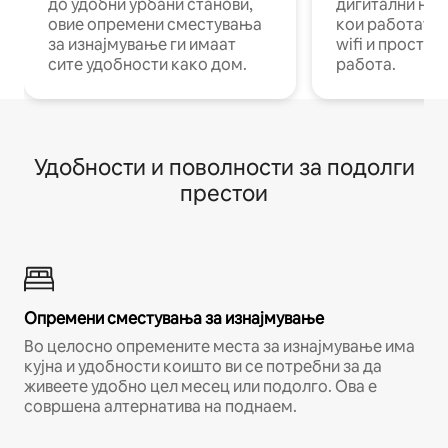
до удобни урбани станови,
дигитални ном
овие опремени сместувања
кои работат н
за изнајмување ги имаат
wifi и простор
сите удобности како дом.
работа.
Удобности и поволности за подолги
престои
Опремени сместувања за изнајмување
Во целосно опремените места за изнајмување има
кујна и удобности коишто ви се потребни за да
живеете удобно цел месец или подолго. Ова е
совршена алтернатива на поднаем.