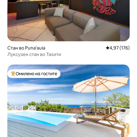
Стан во Puna'auia
Просечна оцен
4,97 (176)
Луксузен стан во Тахити
Омилено на гостите
Меѓу најуспешните „Омилени на гостите“