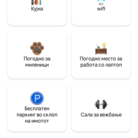
Кујна
wifi
Погодно за
Погодно место за
миленици
работа со лаптоп
Бесплатен
паркинг во склоп
Сала за вежбање
на имотот