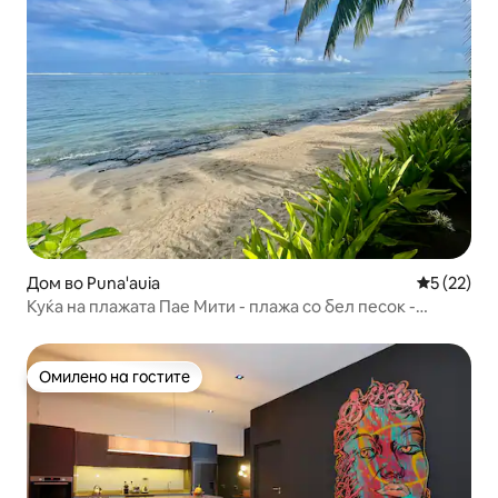
Дом во Puna'auia
Просечна 
5 (22)
Куќа на плажата Пае Мити - плажа со бел песок -
Тахити
Омилено на гостите
Омилено на гостите