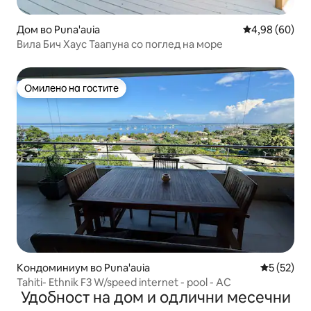
Дом во Puna'auia
Просечна оце
4,98 (60)
Вила Бич Хаус Таапуна со поглед на море
Омилено на гостите
Омилено на гостите
Кондоминиум во Puna'auia
Просечна 
5 (52)
Tahiti- Ethnik F3 W/speed internet - pool - AC
Удобност на дом и одлични месечни