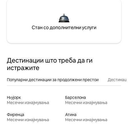
Стан со дополнителни услуги
Дестинации што треба да ги
истражите
Популарни дестинации за продолжени престои
Дестинаци
Њујорк
Барселона
Месечни изнајмувања
Месечни изнајмувања
Фиренца
Атина
Месечни изнајмувања
Месечни изнајмувања