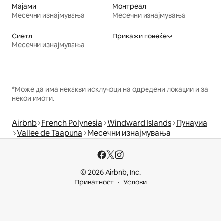
Мајами
Монтреал
Месечни изнајмувања
Месечни изнајмувања
Сиетл
Прикажи повеќе
Месечни изнајмувања
*Може да има некакви исклучоци на одредени локации и за
некои имоти.
Airbnb
French Polynesia
Windward Islands
Пунауиа
Vallee de Taapuna
Месечни изнајмувања
© 2026 Airbnb, Inc.
Приватност
Услови