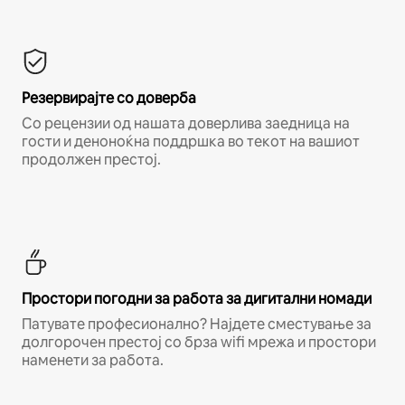
Резервирајте со доверба
Со рецензии од нашата доверлива заедница на
гости и деноноќна поддршка во текот на вашиот
продолжен престој.
Простори погодни за работа за дигитални номади
Патувате професионално? Најдете сместување за
долгорочен престој со брза wifi мрежа и простори
наменети за работа.