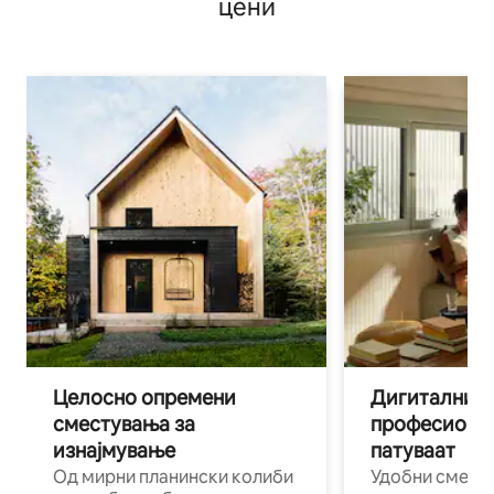
цени
Целосно опремени
Дигитални н
сместувања за
професиона
изнајмување
патуваат
Од мирни планински колиби
Удобни смест