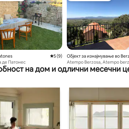
од 5, 558 рецензии
atones
Просечна оцена: 5 од 5, 9 рецензии
5 (9)
Објект за изнајмување во Ber
sa del Lozoya
а де Патонес
Atempo Berzosa, Atempo ber
обност на дом и одлични месечни ц
маслинка