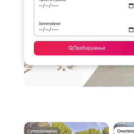
Заминување
Пребарување
Супердомаќин
Омилено
Супердомаќин
Омилено