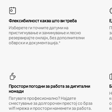
Флексибилност каква што ви треба
Е
Изберете ги точните датуми на
П
пристигнување и заминување и лесно
з
резервирајте онлајн, без дополнителни
д
обврски и документација.*
Простори погодни за работа за дигитални
Б
номади
Н
Патувате професионално? Најдете
к
сместување за долгорочен престој со брза
с
wifi мрежа и простори наменети за работа.
к