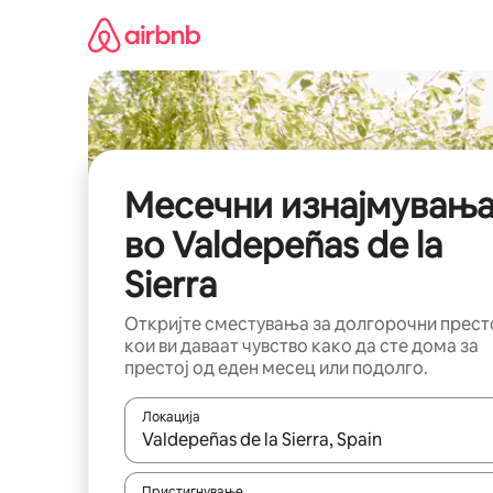
Прескокни
на
содржина
Месечни изнајмувањ
во Valdepeñas de la
Sierra
Откријте сместувања за долгорочни прест
кои ви даваат чувство како да сте дома за
престој од еден месец или подолго.
Локација
Кога резултатите се достапни, движете се со 
Пристигнување