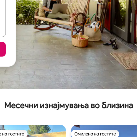
Месечни изнајмувања во близина
 на гостите
Омилено на гостите
 на гостите
Омилено на гостите