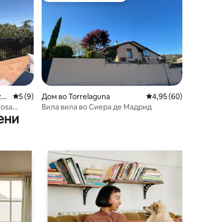
zo
Просечна оцена: 5 од 5, 9 рецензии
5 (9)
Дом во Torrelaguna
Просечна оцена: 4,95
4,95 (60)
zosa
Вила вила во Сиера де Мадрид
ени