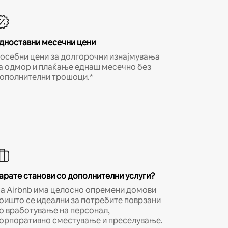
дноставни месечни цени
осебни цени за долгорочни изнајмувања
а одмор и плаќање еднаш месечно без
ополнителни трошоци.*
арате станови со дополнителни услуги?
а Airbnb има целосно опремени домови
оишто се идеални за потребите поврзани
о вработување на персонал,
орпоративно сместување и преселување.