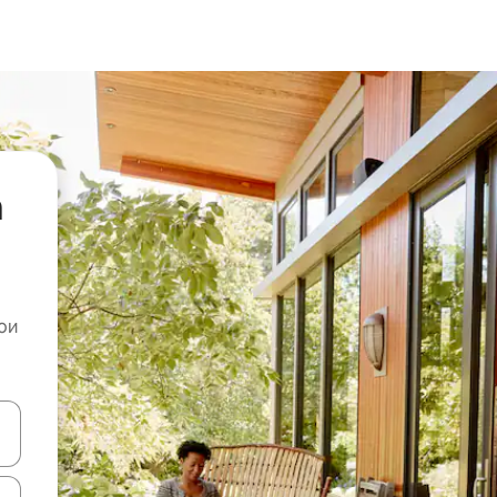
а
ои
копчињата со стрелки нагоре и надолу или истражувајте со допира