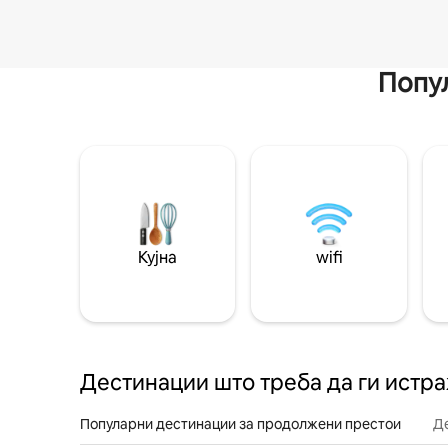
Попул
Кујна
wifi
Дестинации што треба да ги истр
Популарни дестинации за продолжени престои
Д