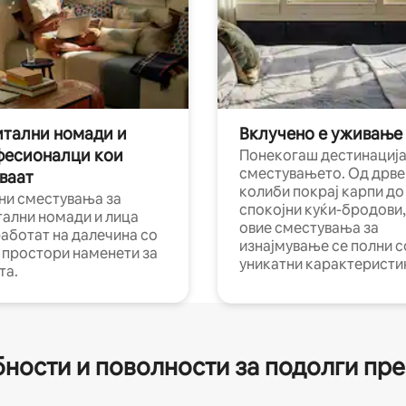
тални номади и
Вклучено е уживање
фесионалци кои
Понекогаш дестинација
сместувањето. Од дрве
ваат
колиби покрај карпи до
ни сместувања за
спокојни куќи-бродови,
тални номади и лица
овие сместувања за
работат на далечина со
изнајмување се полни с
и простори наменети за
уникатни карактеристи
та.
ности и поволности за подолги пр