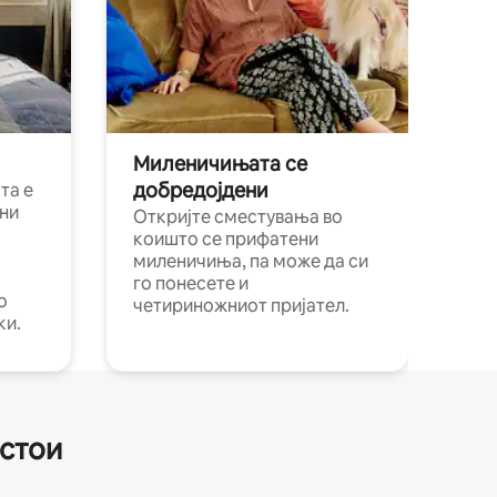
Миленичињата се
добредојдени
та е
ни
Откријте сместувања во
коишто се прифатени
миленичиња, па може да си
го понесете и
о
четириножниот пријател.
ки.
естои