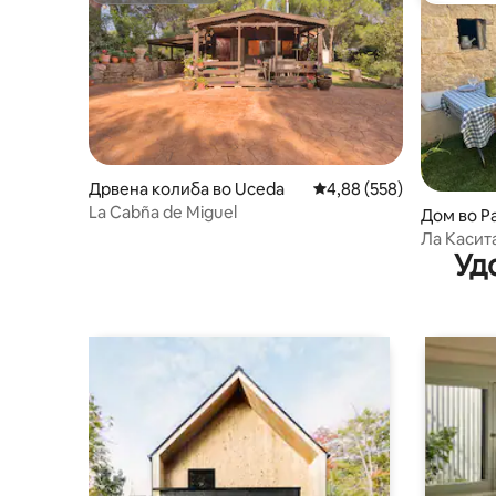
Дрвена колиба во Uceda
Просечна оцена: 4,88 
4,88 (558)
La Cabña de Miguel
Дом во P
Ла Касит
Уд