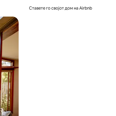
Ставете го својот дом на Airbnb
ње или со лизгање.