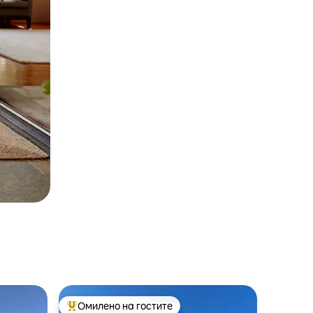
Омилено на гостите
Меѓу најуспешните „Омилени на гостите“