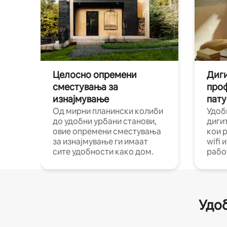
Целосно опремени
Диги
сместувања за
про
изнајмување
пату
Од мирни планински колиби
Удоб
до удобни урбани станови,
диги
овие опремени сместувања
кои 
за изнајмување ги имаат
wifi 
сите удобности како дом.
рабо
Удоб