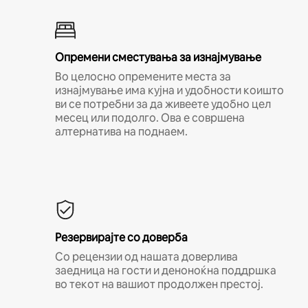
Опремени сместувања за изнајмување
Во целосно опремените места за
изнајмување има кујна и удобности коишто
ви се потребни за да живеете удобно цел
месец или подолго. Ова е совршена
алтернатива на поднаем.
Резервирајте со доверба
Со рецензии од нашата доверлива
заедница на гости и деноноќна поддршка
во текот на вашиот продолжен престој.