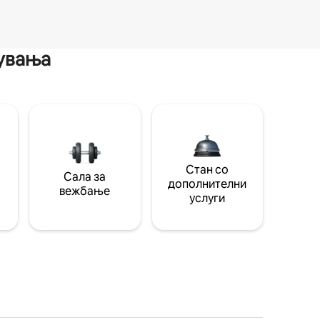
мувања
Стан со
Сала за
дополнителни
вежбање
услуги