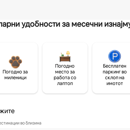
арни удобности за месечни изнај
Погодно
Бесплатен
Погодно за
место за
паркинг во
миленици
работа со
склоп на
лаптоп
имотот
ажите
естинации во близина