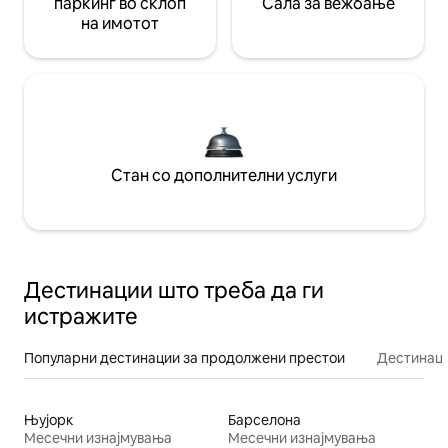
паркинг во склоп
Сала за вежбање
на имотот
Стан со дополнителни услуги
Дестинации што треба да ги
истражите
Популарни дестинации за продолжени престои
Дестинаци
Њујорк
Барселона
Месечни изнајмувања
Месечни изнајмувања