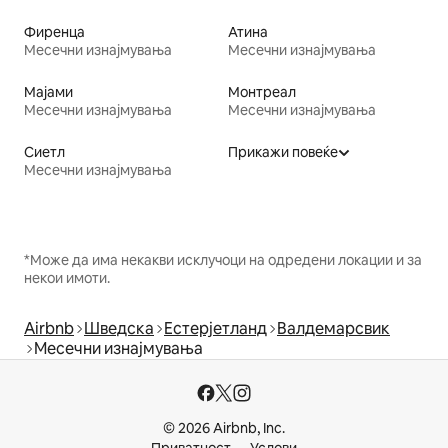
Фиренца
Атина
Месечни изнајмувања
Месечни изнајмувања
Мајами
Монтреал
Месечни изнајмувања
Месечни изнајмувања
Сиетл
Прикажи повеќе
Месечни изнајмувања
*Може да има некакви исклучоци на одредени локации и за
некои имоти.
Airbnb
Шведска
Естерјетланд
Валдемарсвик
Месечни изнајмувања
© 2026 Airbnb, Inc.