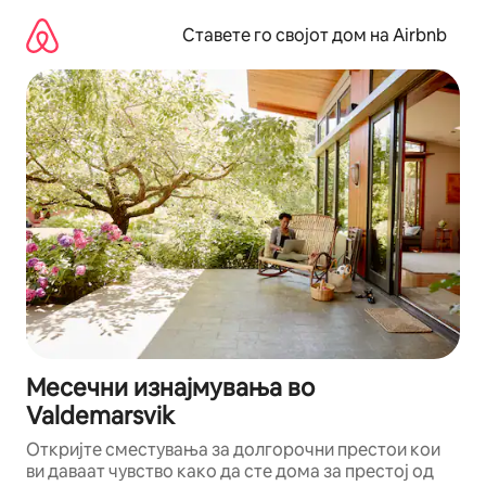
Прескокни
на
Ставете го својот дом на Airbnb
содржина
Месечни изнајмувања во
Valdemarsvik
Откријте сместувања за долгорочни престои кои
ви даваат чувство како да сте дома за престој од