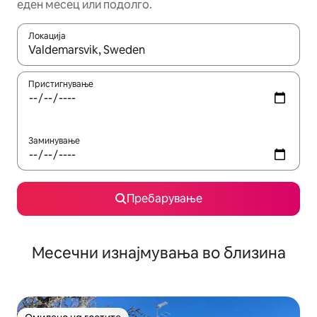
еден месец или подолго.
Локација
Кога резултатите се достапни, движете се со копчињата со 
Пристигнување
Заминување
Пребарување
Месечни изнајмувања во близина