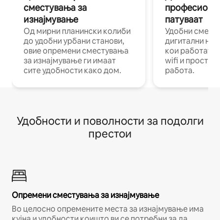
сместувања за
професиона
изнајмување
патуваат
Од мирни планински колиби
Удобни смест
до удобни урбани станови,
дигитални ном
овие опремени сместувања
кои работат н
за изнајмување ги имаат
wifi и простор
сите удобности како дом.
работа.
Удобности и поволности за подолги
престои
Опремени сместувања за изнајмување
Во целосно опремените места за изнајмување има
кујна и удобности коишто ви се потребни за да