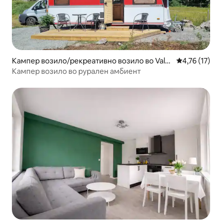
Кампер возило/рекреативно возило во Vald
Просечна оце
4,76 (17)
emarsvik
Кампер возило во рурален амбиент