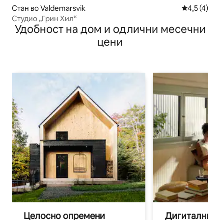
Стан во Valdemarsvik
Просечна о
4,5 (4)
Студио „Грин Хил“
Удобност на дом и одлични месечни
цени
Целосно опремени
Дигитални н