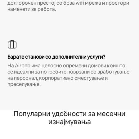
долгорочен престој со брза wifi мрежа и простори
наменети за работа.
Барате станови со дополнителни услуги?
На Airbnb има целосно опремени домови коишто
се идеални за потребите поврзани со вработување
на персонал, корпоративно сместување и
преселување.
Популарни удобности за месечни
изнајмувања