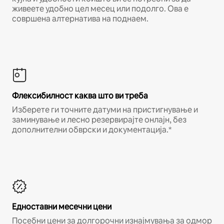
живеете удобно цел месец или подолго. Ова е
совршена алтернатива на поднаем.
Флексибилност каква што ви треба
Изберете ги точните датуми на пристигнување и
заминување и лесно резервирајте онлајн, без
дополнителни обврски и документација.*
Едноставни месечни цени
Посебни цени за долгорочни изнајмувања за одмор