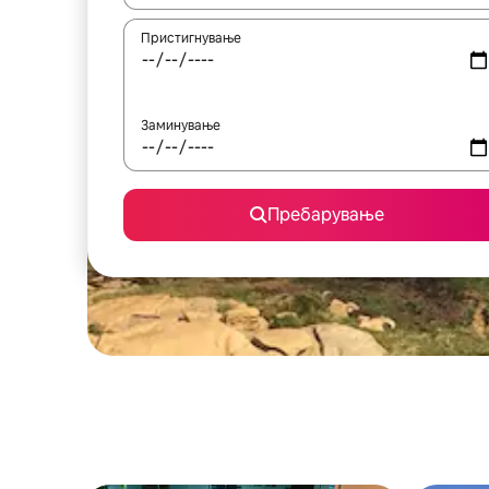
Пристигнување
Заминување
Пребарување