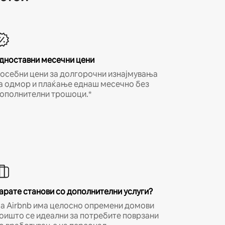
дноставни месечни цени
осебни цени за долгорочни изнајмувања
а одмор и плаќање еднаш месечно без
ополнителни трошоци.*
арате станови со дополнителни услуги?
а Airbnb има целосно опремени домови
оишто се идеални за потребите поврзани