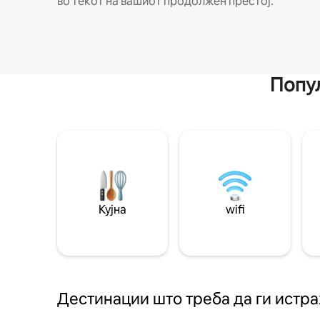
во текот на вашиот продолжен престој.
Попул
Кујна
wifi
Дестинации што треба да ги истр