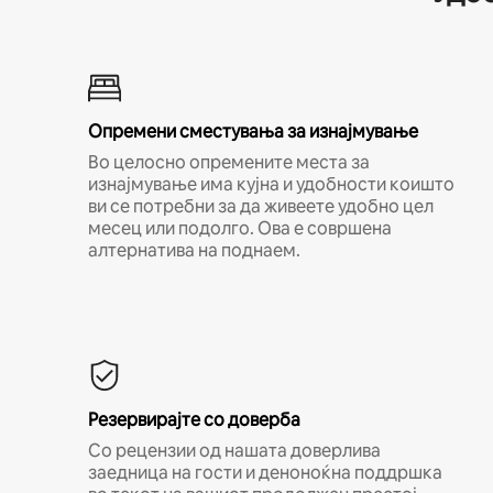
Опремени сместувања за изнајмување
Во целосно опремените места за
изнајмување има кујна и удобности коишто
ви се потребни за да живеете удобно цел
месец или подолго. Ова е совршена
алтернатива на поднаем.
Резервирајте со доверба
Со рецензии од нашата доверлива
заедница на гости и деноноќна поддршка