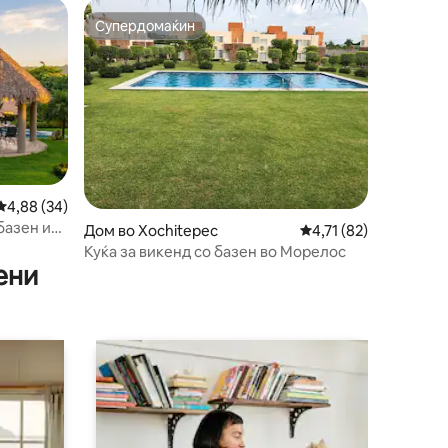
Супердомаќин
Супердомаќин
Просечна оцена: 4,88 од 5, 34 рецензии
4,88 (34)
 базен и
Дом во Xochitepec
Просечна оцена: 4,71
4,71 (82)
Куќа за викенд со базен во Морелос
ени