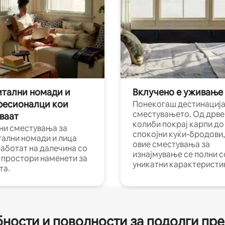
тални номади и
Вклучено е уживање
фесионалци кои
Понекогаш дестинација
сместувањето. Од дрве
ваат
колиби покрај карпи до
ни сместувања за
спокојни куќи-бродови,
тални номади и лица
овие сместувања за
работат на далечина со
изнајмување се полни с
и простори наменети за
уникатни карактеристи
та.
ности и поволности за подолги пр