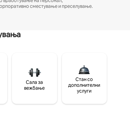
о вработување на персонал,
орпоративно сместување и преселување.
мувања
Стан со
Сала за
дополнителни
вежбање
услуги