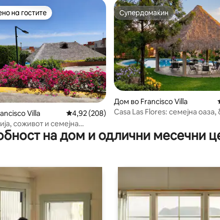
но на гостите
Супердомаќин
јуспешните „Омилени на гостите“
Супердомаќин
Дом во Francisco Villa
Casa Las Flores: семејна оаза,
 од 5, 45 рецензии
ancisco Villa
Просечна оцена: 4,92 од 5, 208 рецензии
4,92 (208)
градина
ија, соживот и семејна
обност на дом и одлични месечни ц
а