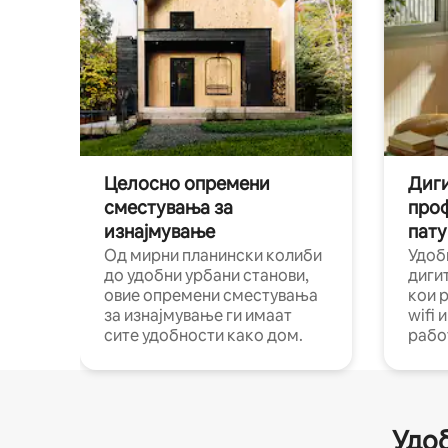
Целосно опремени
Диги
сместувања за
про
изнајмување
пату
Од мирни планински колиби
Удоб
до удобни урбани станови,
диги
овие опремени сместувања
кои 
за изнајмување ги имаат
wifi 
сите удобности како дом.
рабо
Удоб