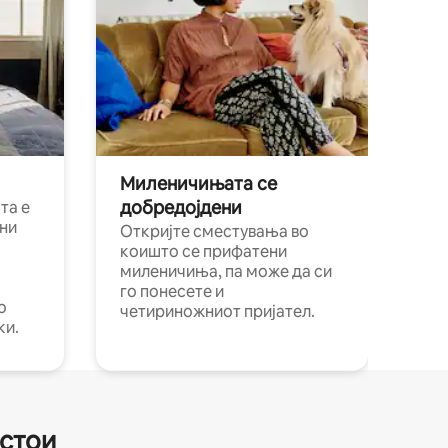
Миленичињата се
добредојдени
та е
ни
Откријте сместувања во
коишто се прифатени
миленичиња, па може да си
го понесете и
о
четириножниот пријател.
ки.
естои