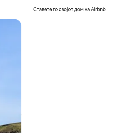
Ставете го својот дом на Airbnb
ње или со лизгање.