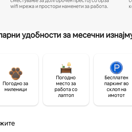
сместување за долгорочен престој со брза
с
wifi мрежа и простори наменети за работа.
к
арни удобности за месечни изнај
Погодно
Бесплатен
Погодно за
место за
паркинг во
миленици
работа со
склоп на
лаптоп
имотот
ажите