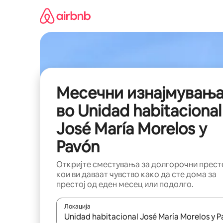
Прескокни
на
содржина
Месечни изнајмувањ
во Unidad habitacional
José María Morelos y
Pavón
Откријте сместувања за долгорочни прест
кои ви даваат чувство како да сте дома за
престој од еден месец или подолго.
Локација
Кога резултатите се достапни, движете се со 