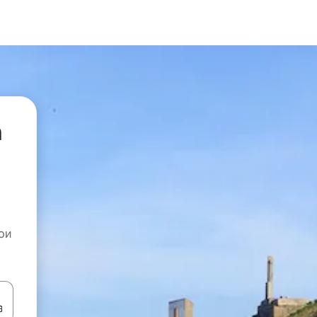
а
ои
копчињата со стрелки нагоре и надолу или истражувајте со допира