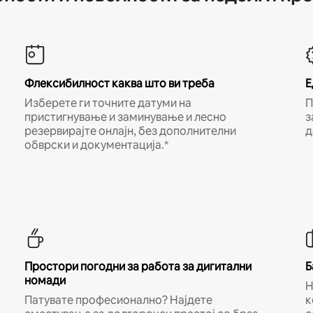
Флексибилност каква што ви треба
Е
Изберете ги точните датуми на
П
пристигнување и заминување и лесно
з
резервирајте онлајн, без дополнителни
д
обврски и документација.*
Простори погодни за работа за дигитални
Б
номади
Н
Патувате професионално? Најдете
к