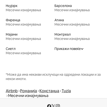
Њујорк
Барселона
Месечни изнајмувања
Месечни изнајмувања
Фиренца
Атина
Месечни изнајмувања
Месечни изнајмувања
Мајами
Монтреал
Месечни изнајмувања
Месечни изнајмувања
Сиетл
Прикажи повеќе
Месечни изнајмувања
*Може да има некакви исклучоци на одредени локации и за
некои имоти.
Airbnb
Романија
Констанца
Tuzla
Месечни изнајмувања