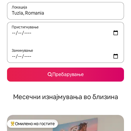
Локација
Кога резултатите се достапни, движете се со копчињата со 
Пристигнување
Заминување
Пребарување
Месечни изнајмувања во близина
Омилено на гостите
Меѓу најуспешните „Омилени на гостите“