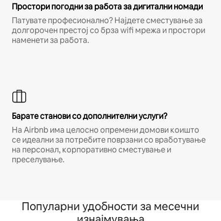
Простори погодни за работа за дигитални номади
Патувате професионално? Најдете сместување за
долгорочен престој со брза wifi мрежа и простори
наменети за работа.
Барате станови со дополнителни услуги?
На Airbnb има целосно опремени домови коишто
се идеални за потребите поврзани со вработување
на персонал, корпоративно сместување и
преселување.
Популарни удобности за месечни
изнајмувања