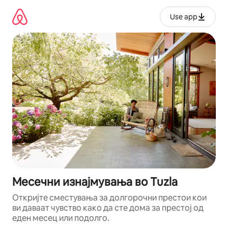
Прескокни
на
Use app
содржина
Месечни изнајмувања во Tuzla
Откријте сместувања за долгорочни престои кои
ви даваат чувство како да сте дома за престој од
еден месец или подолго.