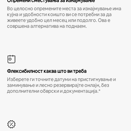
Опремени сместувања за изнајмување
Во целосно опремените места за изнајмување има
кујна и удобности коишто ви се потребни за да
живеете удобно цел месец или подолго. Ова е
совршена алтернатива на поднаем.
Флексибилност каква што ви треба
Изберете ги точните датуми на пристигнување и
заминување и лесно резервирајте онлајн, без
дополнителни обврски и документација.*