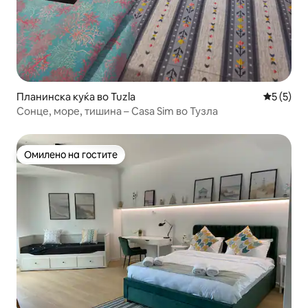
Планинска куќа во Tuzla
Просечна
5 (5)
Сонце, море, тишина – Casa Sim во Тузла
Омилено на гостите
Омилено на гостите