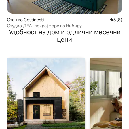
Стан во Costinești
Просечна
5 (8)
Студио „TEA“ покрај море во Нибиру
Удобност на дом и одлични месечни
цени