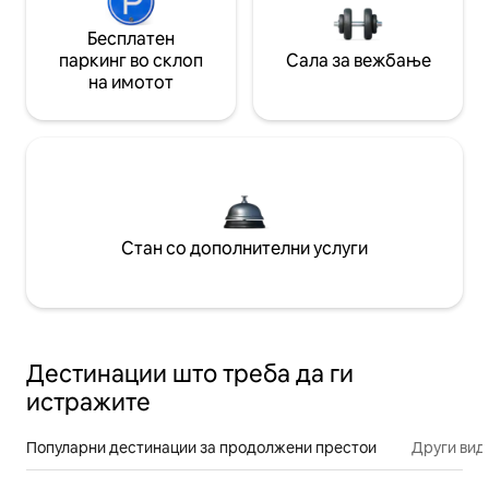
Бесплатен
паркинг во склоп
Сала за вежбање
на имотот
Стан со дополнителни услуги
Дестинации што треба да ги
истражите
Популарни дестинации за продолжени престои
Други вид