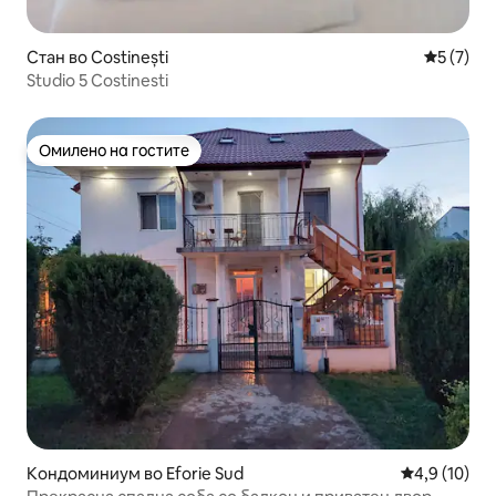
Стан во Costinești
Просечна
5 (7)
Studio 5 Costinesti
Омилено на гостите
Омилено на гостите
Кондоминиум во Eforie Sud
Просечна оц
4,9 (10)