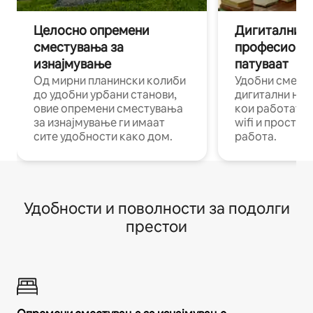
Целосно опремени
Дигитални н
сместувања за
професиона
изнајмување
патуваат
Од мирни планински колиби
Удобни смест
до удобни урбани станови,
дигитални ном
овие опремени сместувања
кои работат н
за изнајмување ги имаат
wifi и простор
сите удобности како дом.
работа.
Удобности и поволности за подолги
престои