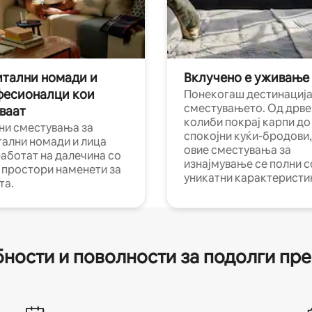
тални номади и
Вклучено е уживање
фесионалци кои
Понекогаш дестинација
сместувањето. Од дрве
ваат
колиби покрај карпи до
ни сместувања за
спокојни куќи-бродови,
тални номади и лица
овие сместувања за
работат на далечина со
изнајмување се полни с
и простори наменети за
уникатни карактеристи
та.
ности и поволности за подолги пр