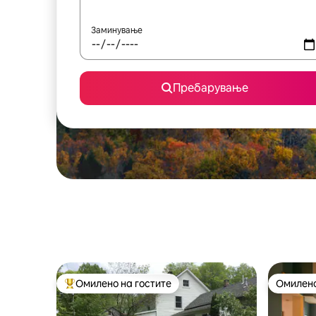
Заминување
Пребарување
Омилено на гостите
Омилено
Меѓу најуспешните „Омилени на гостите“
Омилено