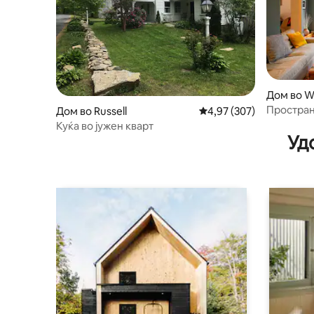
Дом во W
Простран
Дом во Russell
Просечна оцена: 4,97 
4,97 (307)
Куќа во јужен кварт
Уд