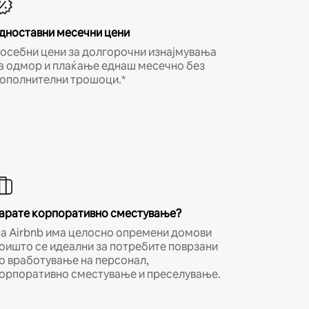
дноставни месечни цени
осебни цени за долгорочни изнајмувања
а одмор и плаќање еднаш месечно без
ополнителни трошоци.*
арате корпоративно сместување?
а Airbnb има целосно опремени домови
оишто се идеални за потребите поврзани
о вработување на персонал,
орпоративно сместување и преселување.