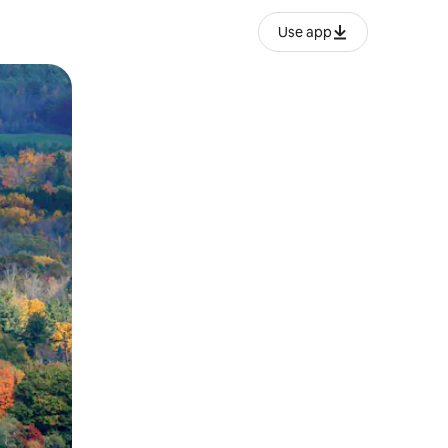
Use app
ње или со лизгање.