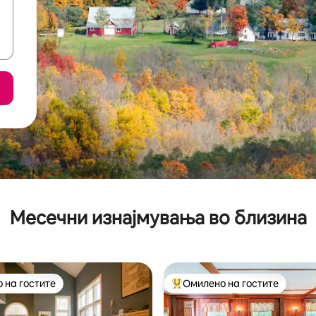
Месечни изнајмувања во близина
 на гостите
Омилено на гостите
 на гостите
Меѓу најуспешните „Омилени 