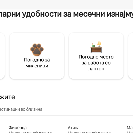
арни удобности за месечни изнај
Погодно место
Погодно за
за работа со
миленици
лаптоп
ажите
естинации во близина
Фиренца
Атина
Ма
Месечни изнајмувања
Месечни изнајмувања
Ме