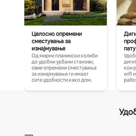
Целосно опремени
Диги
сместувања за
про
изнајмување
пату
Од мирни планински колиби
Удоб
до удобни урбани станови,
диги
овие опремени сместувања
кои 
за изнајмување ги имаат
wifi 
сите удобности како дом.
рабо
Удоб