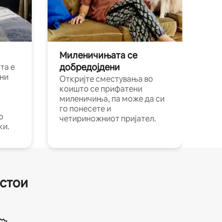
Миленичињата се
добредојдени
та е
ни
Откријте сместувања во
коишто се прифатени
миленичиња, па може да си
го понесете и
о
четириножниот пријател.
ки.
естои