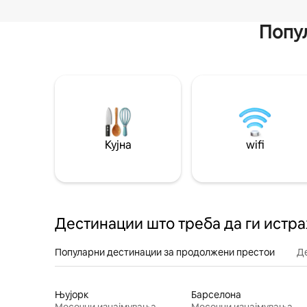
Попул
Кујна
wifi
Дестинации што треба да ги истр
Популарни дестинации за продолжени престои
Д
Њујорк
Барселона
Месечни изнајмувања
Месечни изнајмувања