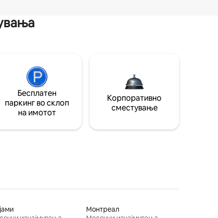
мувања
Бесплатен
Корпоративно
паркинг во склоп
сместување
на имотот
јами
Монтреал
сечни изнајмувања
Месечни изнајмувања