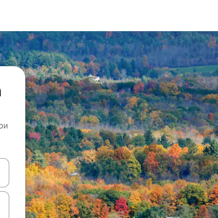
а
ои
копчињата со стрелки нагоре и надолу или истражувајте со допира