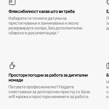
Флексибилност каква што ви треба
Е
Изберете ги точните датуми на
П
пристигнување и заминување и лесно
з
резервирајте онлајн, без дополнителни
д
обврски и документација.*
Простори погодни за работа за дигитални
Б
номади
Н
Патувате професионално? Најдете
к
сместување за долгорочен престој со брза
с
wifi мрежа и простори наменети за работа.
к