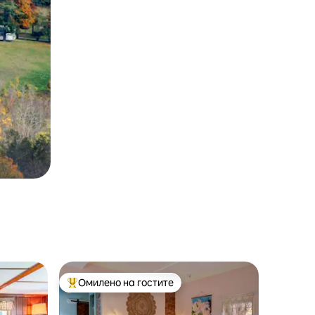
Омилено на гостите
на гостите“
Меѓу најуспешните „Омилени на гостите“