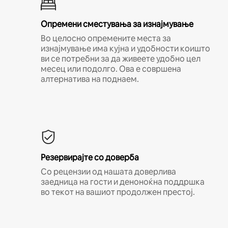
Опремени сместувања за изнајмување
Во целосно опремените места за
изнајмување има кујна и удобности коишто
ви се потребни за да живеете удобно цел
месец или подолго. Ова е совршена
алтернатива на поднаем.
Резервирајте со доверба
Со рецензии од нашата доверлива
заедница на гости и деноноќна поддршка
во текот на вашиот продолжен престој.