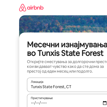
Прескокни
на
содржина
Месечни изнајмувањ
во Tunxis State Forest
Откријте сместувања за долгорочни прест
кои ви даваат чувство како да сте дома за
престој од еден месец или подолго.
Локација
Кога резултатите се достапни, движете се со 
Пристигнување