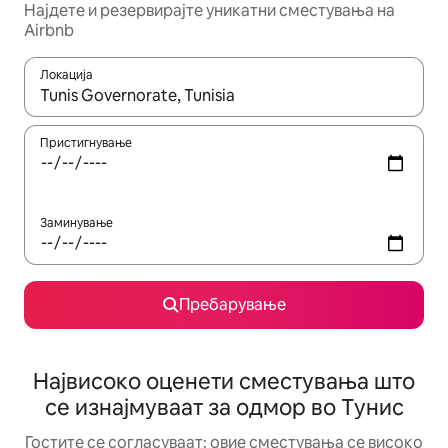
Најдете и резервирајте уникатни сместувања на
Airbnb
Локација
Кога резултатите се достапни, движете се со копчињата со 
Пристигнување
Заминување
Пребарување
Највисоко оценети сместувања што
се изнајмуваат за одмор во Тунис
Гостите се согласуваат: овие сместувања се високо