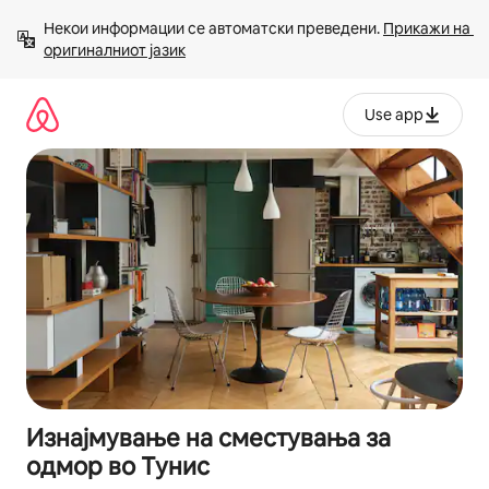
Прескокни
Некои информации се автоматски преведени. 
Прикажи на 
на
оригиналниот јазик
содржина
Use app
Изнајмување на сместувања за
одмор во Тунис