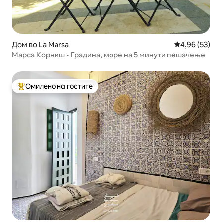
Дом во La Marsa
Просечна оце
4,96 (53)
Марса Корниш • Градина, море на 5 минути пешачење
Омилено на гостите
Меѓу најуспешните „Омилени на гостите“