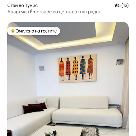
Стан во Тунис
Просечна 
5 (12)
Апартман Émeraude во центарот на градот
Омилено на гостите
Меѓу најуспешните „Омилени на гостите“