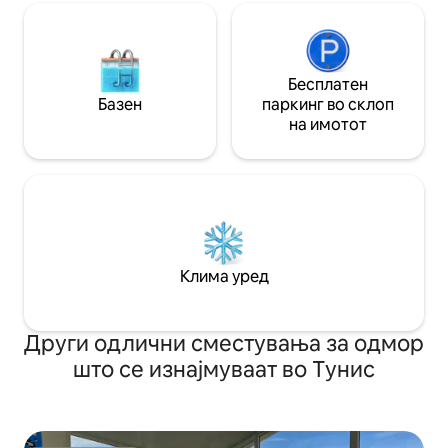
Бесплатен
Базен
паркинг во склоп
на имотот
Клима уред
Други одлични сместувања за одмор
што се изнајмуваат во Тунис