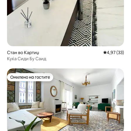
Стан во Картиџ
Просечна оце
4,97 (33)
Куќа Сиди Бу Саид
Омилено на гостите
Омилено на гостите