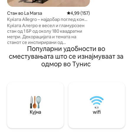
допирите на син
мебел, секој дет
приказна. Без разлика дали сте со
Стан во La Marsa
Просечна оцена: 4,99 од 5, 15
4,99 (157)
семејството, како
Куќата Allegro – најдобар поглед кон
место е идеално 
морето – Wi-Fi од 50 Mbps
Куќата Алегро е весел и гламурозен
спокојство и сака
стан од 1 БР од околу 180 квадратни
Минимум 2 ноќе
метри. Декорацијата и темата на
станот се инспирирани од
Популарни удобности во
елегантниот свет на балетот. Се
одржува според високи стандарди
сместувањата што се изнајмуваат за
распоредени во огромен салон,
одмор во Тунис
канцеларија, спална соба, бања,
комплетно опремена кујна и тераса со
неверојатен поглед кон
Средоземното Море. Се наоѓа во
Gammarth Superieur, една од
најдобрите и најексклузивните
соседства во Тунис на 5 минути
возење од Ла Марса и 10 минути од
Сиди Бусаид.
Кујна
wifi