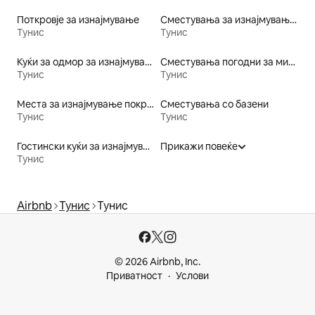
Поткровје за изнајмување
Сместувања за изнајмување со сауна
Тунис
Тунис
Куќи за одмор за изнајмување
Сместувања погодни за миленичиња
Тунис
Тунис
Места за изнајмување покрај вода
Сместувања со базени
Тунис
Тунис
Гостински куќи за изнајмување
Прикажи повеќе
Тунис
Airbnb
Тунис
Тунис
© 2026 Airbnb, Inc.
Приватност
Услови