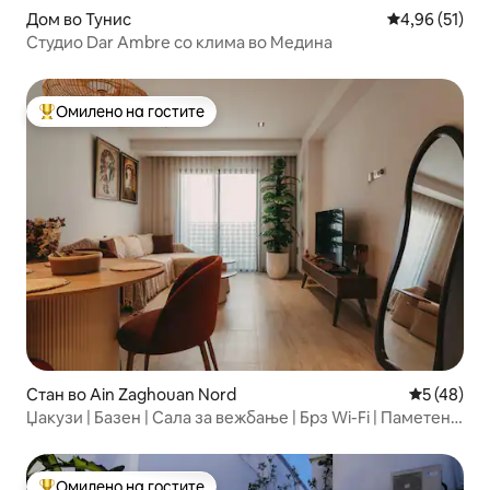
Дом во Тунис
Просечна оце
4,96 (51)
Студио Dar Ambre со клима во Медина
Омилено на гостите
Меѓу најуспешните „Омилени на гостите“
Стан во Ain Zaghouan Nord
Просечна 
5 (48)
Џакузи | Базен | Сала за вежбање | Брз Wi-Fi | Паметен
дом
Омилено на гостите