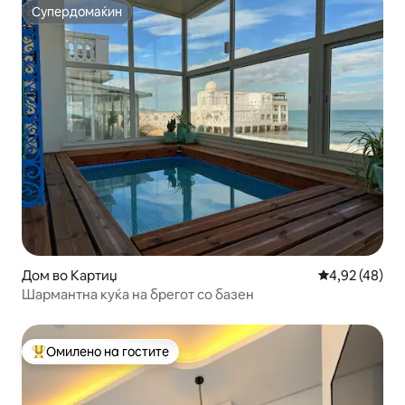
Супердомаќин
Супердомаќин
Дом во Картиџ
Просечна оце
4,92 (48)
Шармантна куќа на брегот со базен
Омилено на гостите
Меѓу најуспешните „Омилени на гостите“