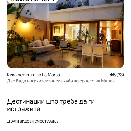
Меѓу најуспешните „Омилени на гостите“
Куќа лепенка во La Marsa
Просечна 
5 (33)
Дар Бадија Архитектонска куќа во срцето на Марса
Дестинации што треба да ги
истражите
Други видови сместувања