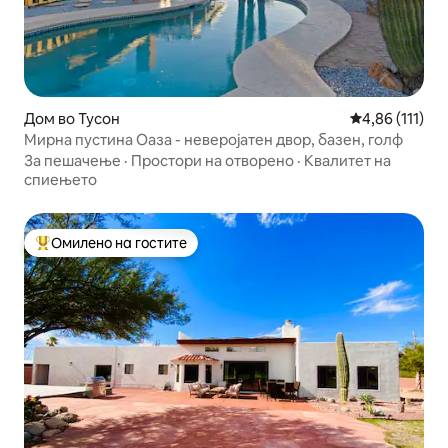
Дом во Тусон
Просечна оцен
4,86 (111)
Мирна пустина Оаза - неверојатен двор, базен, голф
За пешачење
·
Простори на отворено
·
Квалитет на
спиењето
Омилено на гостите
Меѓу најуспешните „Омилени на гостите“