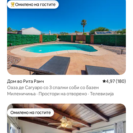
Омилено на гостите
Меѓу најуспешните „Омилени на гостите“
Дом во Рита Ранч
Просечна оцен
4,97 (180)
Оаза де Сагуаро со 3 спални соби со базен
Миленичиња
·
Простори на отворено
·
Телевизија
Омилено на гостите
Омилено на гостите