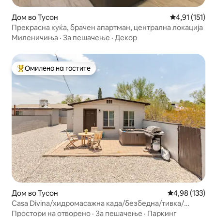
Дом во Тусон
Просечна оцен
4,91 (151)
Прекрасна куќа, брачен апартман, централна локација
Миленичиња
·
За пешачење
·
Декор
Омилено на гостите
Меѓу најуспешните „Омилени на гостите“
Дом во Тусон
Просечна оцен
4,98 (133)
Casa Divina/хидромасажна када/безбедна/тивка/
оградена/патека за пешачење
Простори на отворено
·
За пешачење
·
Паркинг