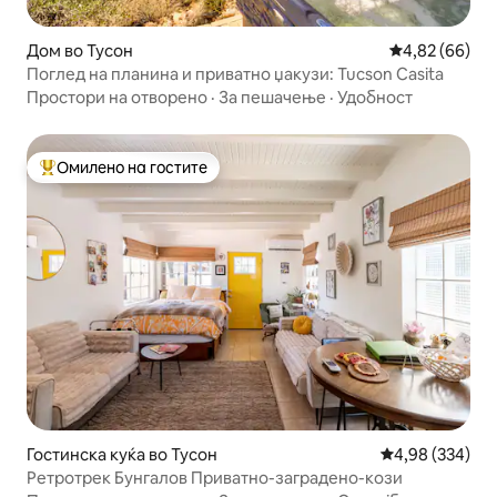
Дом во Тусон
Просечна оце
4,82 (66)
Поглед на планина и приватно џакузи: Tucson Casita
Простори на отворено
·
За пешачење
·
Удобност
Омилено на гостите
Меѓу најуспешните „Омилени на гостите“
Гостинска куќа во Тусон
Просечна оцен
4,98 (334)
Ретротрек Бунгалов Приватно-заградено-кози