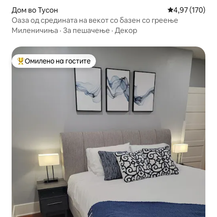
Дом во Тусон
Просечна оцен
4,97 (170)
Оаза од средината на векот со базен со греење
Миленичиња
·
За пешачење
·
Декор
Омилено на гостите
Меѓу најуспешните „Омилени на гостите“