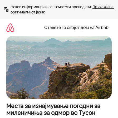
Прескокни
Некои информации се автоматски преведени. 
Прикажи на 
на
оригиналниот јазик
содржина
Ставете го својот дом на Airbnb
Места за изнајмување погодни за
миленичиња за одмор во Тусон