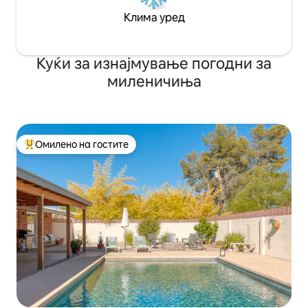
Клима уред
Куќи за изнајмување погодни за
миленичиња
Омилено на гостите
Меѓу најуспешните „Омилени на гостите“