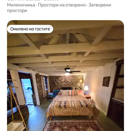
Миленичиња
·
Простори на отворено
·
Затворени
простори
Омилено на гостите
Омилено на гостите