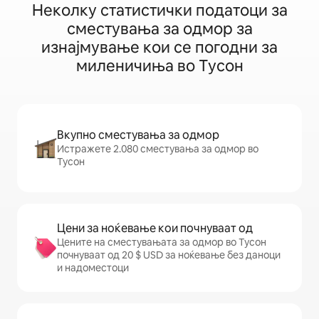
Неколку статистички податоци за
сместувања за одмор за
изнајмување кои се погодни за
миленичиња во Тусон
Вкупно сместувања за одмор
Истражете 2.080 сместувања за одмор во
Тусон
Цени за ноќевање кои почнуваат од
Цените на сместувањата за одмор во Тусон
почнуваат од 20 $ USD за ноќевање без даноци
и надоместоци