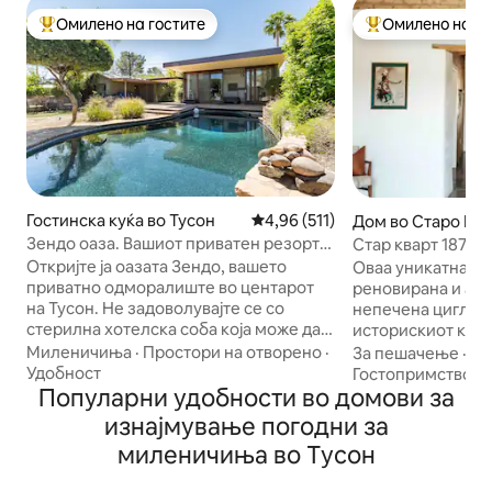
Омилено на гостите
Омилено на го
Меѓу најуспешните „Омилени на гостите“
Меѓу најуспешни
Гостинска куќа во Тусон
Просечна оцена: 4,96 од 5, 51
4,96 (511)
Дом во Старо Ме
Зендо оаза. Вашиот приватен резорт
Стар кварт 1870 
во Тусон.
FirePit, downtown
Откријте ја оазата Зендо, вашето
Оваа уникатна, п
приватно одморалиште во центарот
реновирана и авт
на Тусон. Не задоволувајте се со
непечена цигла с
стерилна хотелска соба која може да
историскиот квар
чини стотици долари повеќе. Зендо
Тусон, сместена 
Миленичиња
·
Простори на отворено
·
За пешачење
·
Пр
нуди атмосфера на прибежиште која
градот и Фајв Поинтс. Оваа п
Удобност
Гостопримство
ќе ве воодушеви. Вежбајте во нашата
Популарни удобности во домови за
куќа од непечена
комплетна сала за вежбање и
од 1970-тите, но 
изнајмување погодни за
уживајте во сауна со топли камења!
нови удобности, 
миленичиња во Тусон
Потоа, скокнете во базенот! Пијте
прекрасните ѕид
вино додека уживате во вечерите
цигла и зачувува