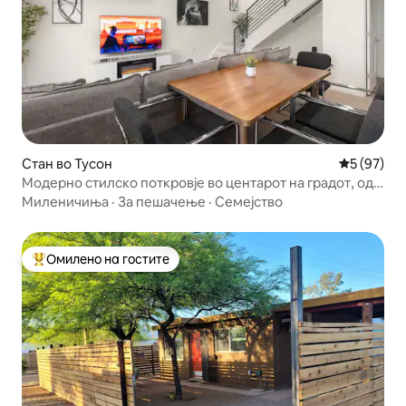
Стан во Тусон
Просечна 
5 (97)
Модерно стилско поткровје во центарот на градот, од
UofA + Foodie Hub
Миленичиња
·
За пешачење
·
Семејство
Омилено на гостите
Меѓу најуспешните „Омилени на гостите“