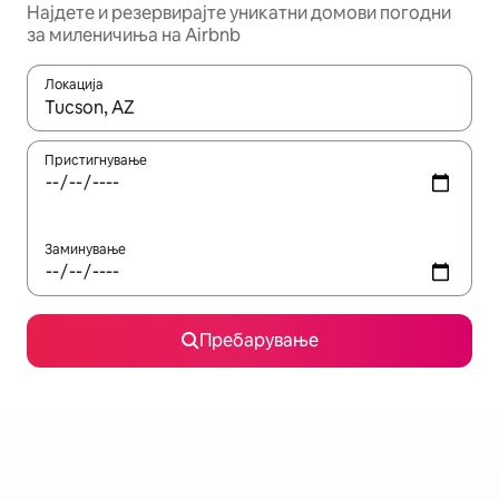
Најдете и резервирајте уникатни домови погодни
за миленичиња на Airbnb
Локација
Кога резултатите се достапни, движете се со копчињата со 
Пристигнување
Заминување
Пребарување