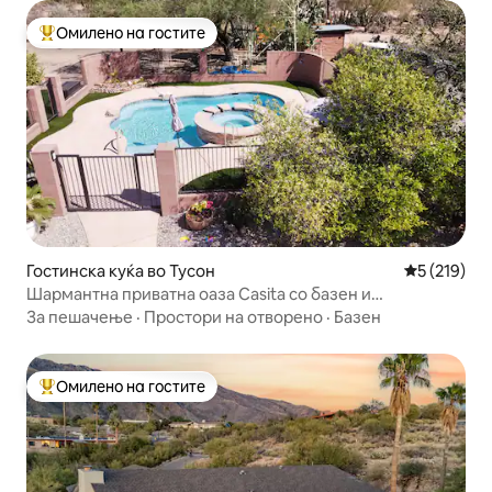
Омилено на гостите
Меѓу најуспешните „Омилени на гостите“
Гостинска куќа во Тусон
Просечна о
5 (219)
Шармантна приватна оаза Casita со базен и
хидромасажна када
За пешачење
·
Простори на отворено
·
Базен
Омилено на гостите
Меѓу најуспешните „Омилени на гостите“