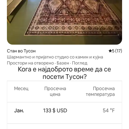
Стан во Тусон
Просечна 
5 (17)
Шармантно и пријатно студио со камин и кујна
Простори на отворено
·
Базен
·
Поглед
Кога е најдоброто време да се
посети Тусон?
Месец
Просечна
Просечна
цена
температура
Јан.
133 $ USD
54 °F