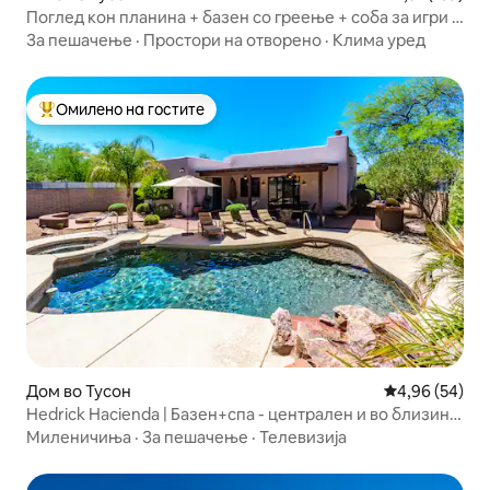
Поглед кон планина + базен со греење + соба за игри |
Бленман Елм
За пешачење
·
Простори на отворено
·
Клима уред
Омилено на гостите
Меѓу најуспешните „Омилени на гостите“
Дом во Тусон
Просечна оце
4,96 (54)
Hedrick Hacienda | Базен+спа - централен и во близина
на UofA
Миленичиња
·
За пешачење
·
Телевизија