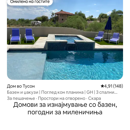
Омилено на гостите
Омилено на гостите
Дом во Тусон
Просечна оцен
4,91 (148)
Базен и џакузи | Поглед кон планина | GH | 3 спални
соби 2 бањи
За пешачење
·
Простори на отворено
·
Скара
Домови за изнајмување со базен,
погодни за миленичиња