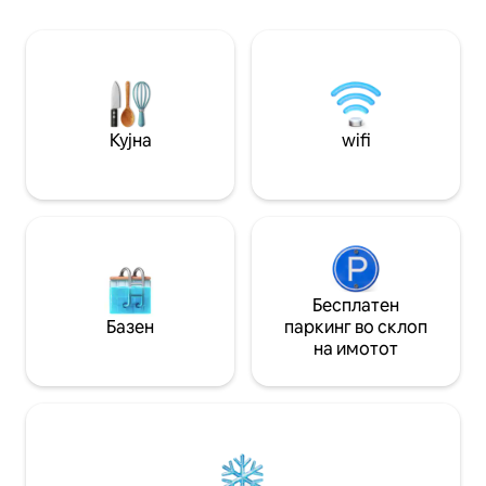
околу камин под ѕвездено небо.
тавани. Целосно 
Опуштете се покрај базенот на сонце
вклучува опсег на
или во сенка на палубата или под
миење садови и 
поплочаните дворови. Zendo е блиску
Уживајте во паме
до UA и центарот на градот.
спалната и во дн
Резервирајте сега и избегајте од
кревет (широк 150
секојдневието!
соба
Кујна
wifi
Бесплатен
Базен
паркинг во склоп
на имотот