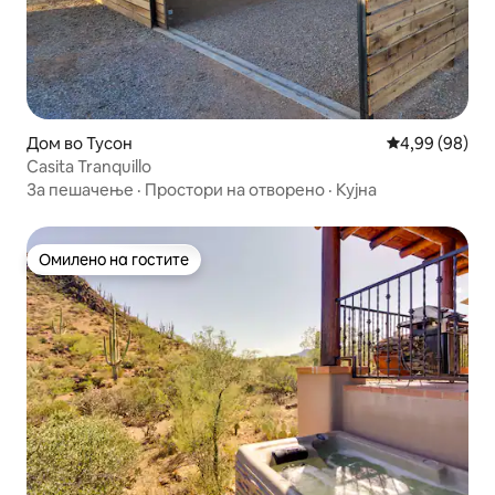
Дом во Тусон
Просечна оце
4,99 (98)
Casita Tranquillo
За пешачење
·
Простори на отворено
·
Кујна
Омилено на гостите
Омилено на гостите