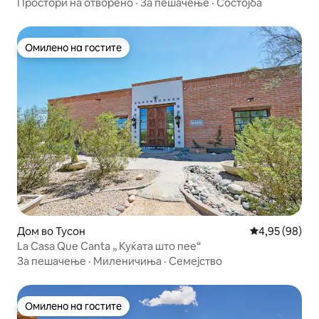
Простори на отворено
·
За пешачење
·
Состојба
Омилено на гостите
Омилено на гостите
Дом во Тусон
Просечна оце
4,95 (98)
La Casa Que Canta „ Куќата што пее“
За пешачење
·
Миленичиња
·
Семејство
Омилено на гостите
Омилено на гостите