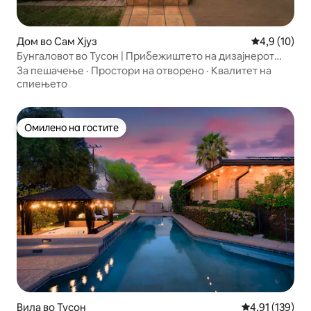
Дом во Сам Хјуз
Просечна оц
4,9 (10)
Бунгаловот во Тусон | Прибежиштето на дизајнерот
Сем Хјуз
За пешачење
·
Простори на отворено
·
Квалитет на
спиењето
Омилено на гостите
Омилено на гостите
Вила во Тусон
Просечна оцен
4,91 (139)