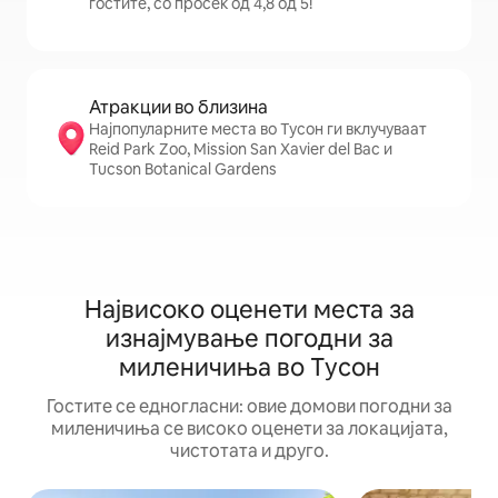
гостите, со просек од 4,8 од 5!
Атракции во близина
Најпопуларните места во Тусон ги вклучуваат
Reid Park Zoo, Mission San Xavier del Bac и
Tucson Botanical Gardens
Највисоко оценети места за
изнајмување погодни за
миленичиња во Тусон
Гостите се едногласни: овие домови погодни за
миленичиња се високо оценети за локацијата,
чистотата и друго.