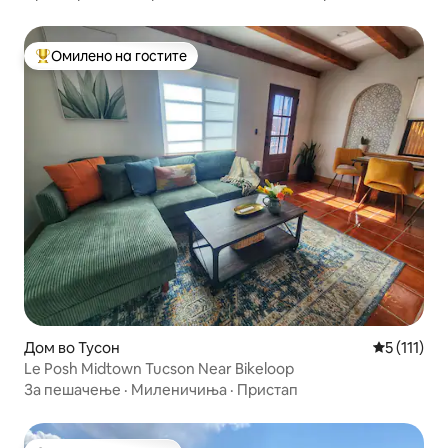
Омилено на гостите
Меѓу најуспешните „Омилени на гостите“
Дом во Тусон
Просечна о
5 (111)
Le Posh Midtown Tucson Near Bikeloop
За пешачење
·
Миленичиња
·
Пристап