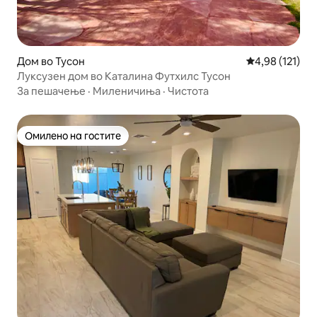
Дом во Тусон
Просечна оцен
4,98 (121)
Луксузен дом во Каталина Футхилс Тусон
За пешачење
·
Миленичиња
·
Чистота
Омилено на гостите
Омилено на гостите