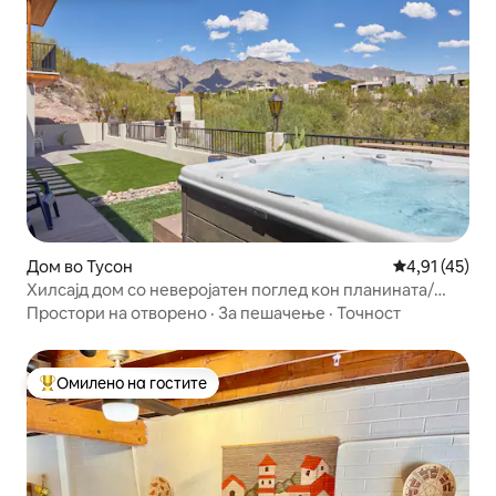
Дом во Тусон
Просечна оце
4,91 (45)
Хилсајд дом со неверојатен поглед кон планината/
хидромасажна када
Простори на отворено
·
За пешачење
·
Точност
Омилено на гостите
Меѓу најуспешните „Омилени на гостите“