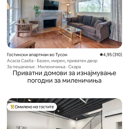
Гостински апартман во Тусон
Просечна оцен
4,95 (310)
Acacia Casita - Базен, мирен, приватен двор
За пешачење
·
Миленичиња
·
Скара
Приватни домови за изнајмување
погодни за миленичиња
Омилено на гостите
Меѓу најуспешните „Омилени на гостите“