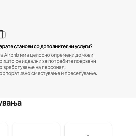
арате станови со дополнителни услуги?
а Airbnb има целосно опремени домови
оишто се идеални за потребите поврзани
о вработување на персонал,
орпоративно сместување и преселување.
мувања