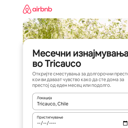
Прескокни
на
содржина
Месечни изнајмувањ
во Tricauco
Откријте сместувања за долгорочни прест
кои ви даваат чувство како да сте дома за
престој од еден месец или подолго.
Локација
Кога резултатите се достапни, движете се со 
Пристигнување