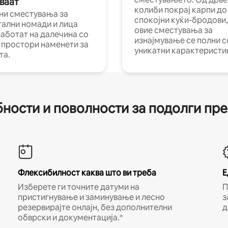
ваат
колиби покрај карпи до
ни сместувања за
спокојни куќи-бродови,
тални номади и лица
овие сместувања за
работат на далечина со
изнајмување се полни с
и простори наменети за
уникатни карактеристи
та.
ности и поволности за подолги пр
Флексибилност каква што ви треба
Е
Изберете ги точните датуми на
П
пристигнување и заминување и лесно
з
резервирајте онлајн, без дополнителни
д
обврски и документација.*