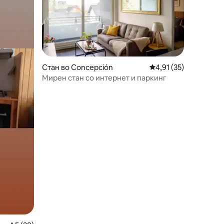
Стан во Concepción
Просечна оцена: 4,91
4,91 (35)
Мирeн стан со интернет и паркинг