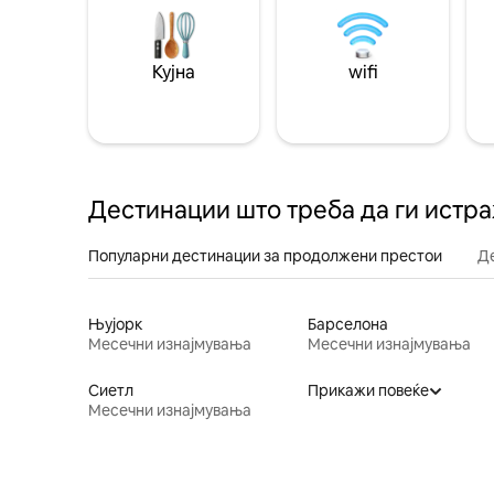
Кујна
wifi
Дестинации што треба да ги истр
Популарни дестинации за продолжени престои
Д
Њујорк
Барселона
Месечни изнајмувања
Месечни изнајмувања
Сиетл
Прикажи повеќе
Месечни изнајмувања