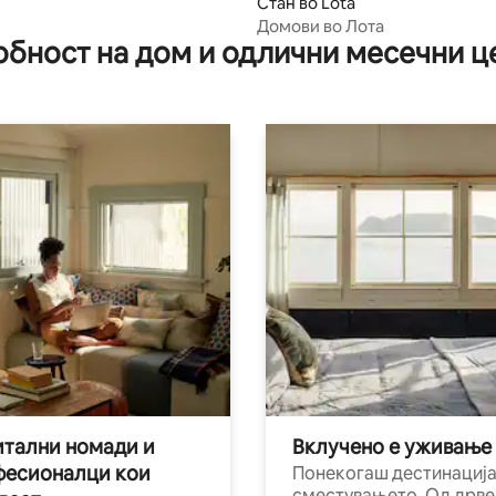
Стан во Lota
Домови во Лота
обност на дом и одлични месечни ц
тални номади и
Вклучено е уживање
фесионалци кои
Понекогаш дестинација
сместувањето. Од дрве