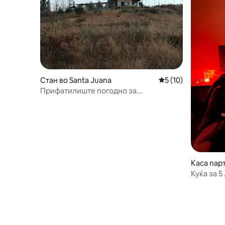
Стан во Santa Juana
Просечна оцена: 5
5 (10)
Прифатилиште погодно за
миленичиња Sta. Juana 45 мин.
Concepción
Каса пар
Куќа за 5