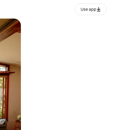
Use app
ње или со лизгање.