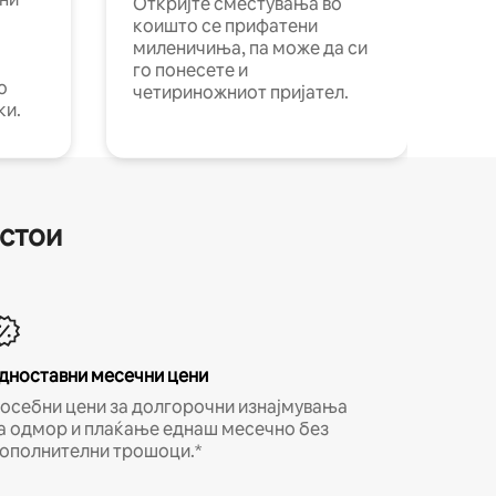
Откријте сместувања во
коишто се прифатени
миленичиња, па може да си
го понесете и
о
четириножниот пријател.
ки.
естои
дноставни месечни цени
осебни цени за долгорочни изнајмувања
а одмор и плаќање еднаш месечно без
ополнителни трошоци.*