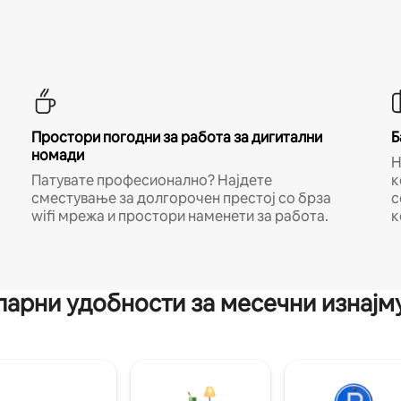
Простори погодни за работа за дигитални
Б
номади
Н
Патувате професионално? Најдете
к
сместување за долгорочен престој со брза
с
wifi мрежа и простори наменети за работа.
к
арни удобности за месечни изнај