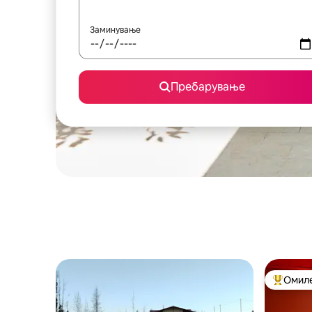
Заминување
Пребарување
Омиле
Меѓу на