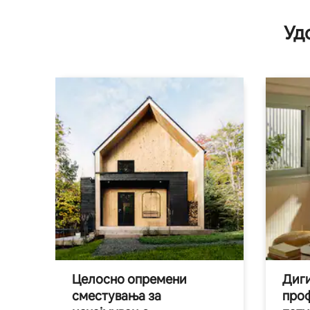
Уд
Целосно опремени
Диги
сместувања за
про