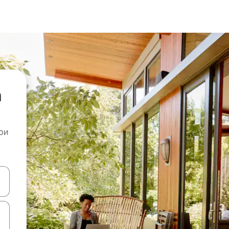
а
ои
копчињата со стрелки нагоре и надолу или истражувајте со допира