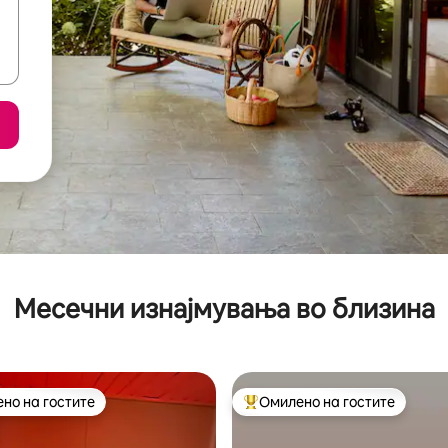
Месечни изнајмувања во близина
но на гостите
Омилено на гостите
јуспешните „Омилени на гостите“
Меѓу најуспешните „Омилени 