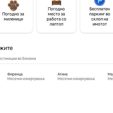
Погодно
Бесплатен
Погодно за
место за
паркинг во
миленици
работа со
склоп на
лаптоп
имотот
ажите
естинации во близина
Фиренца
Атина
Ма
Месечни изнајмувања
Месечни изнајмувања
Ме