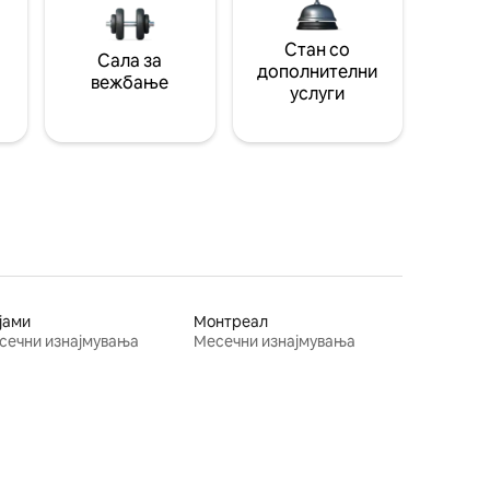
Стан со
Сала за
дополнителни
вежбање
услуги
јами
Монтреал
сечни изнајмувања
Месечни изнајмувања