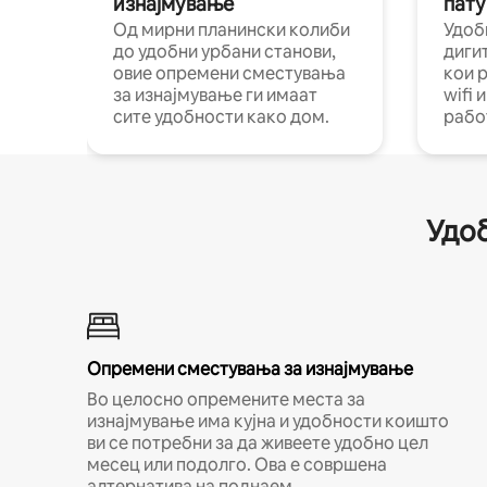
изнајмување
пату
Од мирни планински колиби
Удоб
до удобни урбани станови,
диги
овие опремени сместувања
кои 
за изнајмување ги имаат
wifi 
сите удобности како дом.
рабо
Удоб
Опремени сместувања за изнајмување
Во целосно опремените места за
изнајмување има кујна и удобности коишто
ви се потребни за да живеете удобно цел
месец или подолго. Ова е совршена
алтернатива на поднаем.