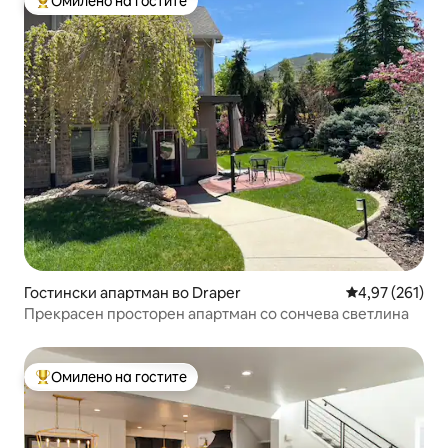
Омилено на гостите
Меѓу најуспешните „Омилени на гостите“
Гостински апартман во Draper
Просечна оцен
4,97 (261)
Прекрасен просторен апартман со сончева светлина
Омилено на гостите
Меѓу најуспешните „Омилени на гостите“