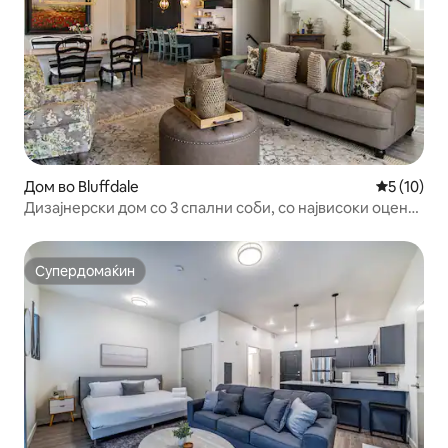
Дом во Bluffdale
Просечна 
5 (10)
Дизајнерски дом со 3 спални соби, со највисоки оцени
во Блафдејл
Супердомаќин
Супердомаќин