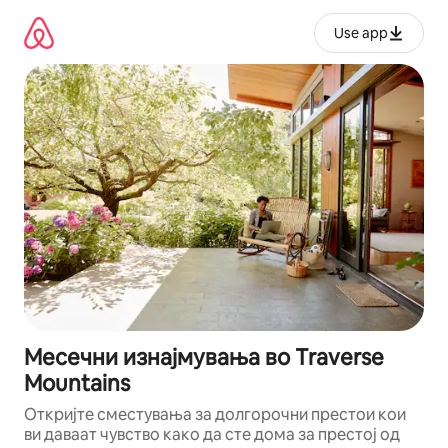
Прескокни
на
Use app
содржина
Месечни изнајмувања во Traverse
Mountains
Откријте сместувања за долгорочни престои кои
ви даваат чувство како да сте дома за престој од