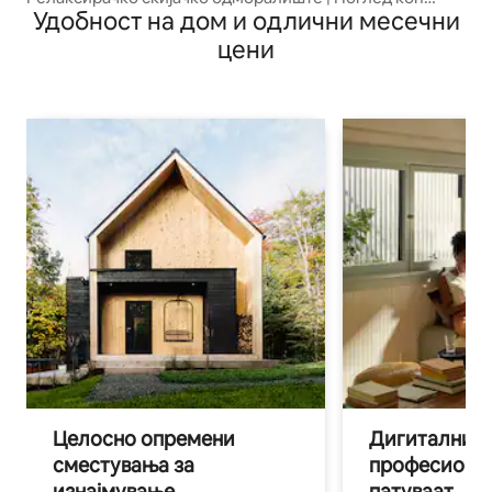
Удобност на дом и одлични месечни
планината | Хидромасажна када | Игри
цени
Целосно опремени
Дигитални н
сместувања за
професиона
изнајмување
патуваат