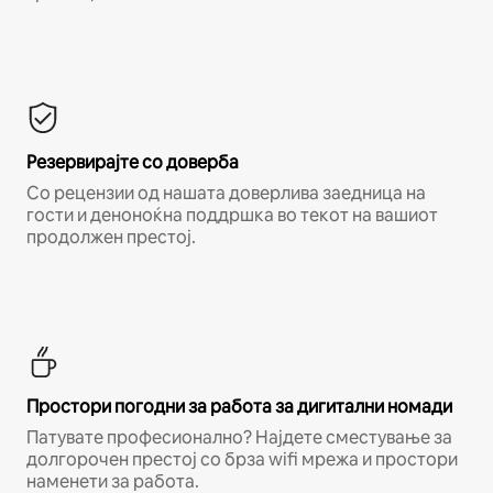
Резервирајте со доверба
Со рецензии од нашата доверлива заедница на
гости и деноноќна поддршка во текот на вашиот
продолжен престој.
Простори погодни за работа за дигитални номади
Патувате професионално? Најдете сместување за
долгорочен престој со брза wifi мрежа и простори
наменети за работа.