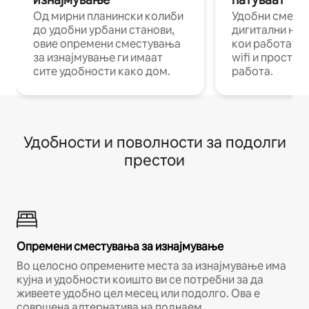
Од мирни планински колиби
Удобни смест
до удобни урбани станови,
дигитални ном
овие опремени сместувања
кои работат н
за изнајмување ги имаат
wifi и простор
сите удобности како дом.
работа.
Удобности и поволности за подолги
престои
Опремени сместувања за изнајмување
Во целосно опремените места за изнајмување има
кујна и удобности коишто ви се потребни за да
живеете удобно цел месец или подолго. Ова е
совршена алтернатива на поднаем.