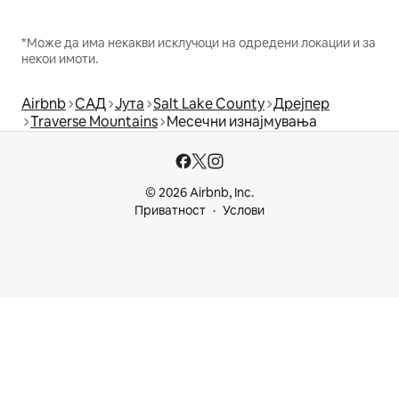
*Може да има некакви исклучоци на одредени локации и за
некои имоти.
Airbnb
САД
Јута
Salt Lake County
Дрејпер
Traverse Mountains
Месечни изнајмувања
© 2026 Airbnb, Inc.
Приватност
Услови