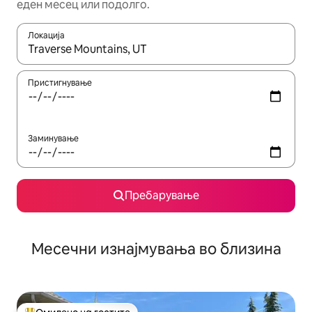
еден месец или подолго.
Локација
Кога резултатите се достапни, движете се со копчињата со 
Пристигнување
Заминување
Пребарување
Месечни изнајмувања во близина