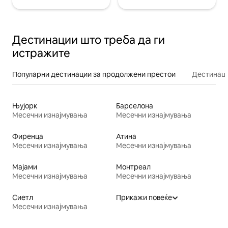
Дестинации што треба да ги
истражите
Популарни дестинации за продолжени престои
Дестинаци
Њујорк
Барселона
Месечни изнајмувања
Месечни изнајмувања
Фиренца
Атина
Месечни изнајмувања
Месечни изнајмувања
Мајами
Монтреал
Месечни изнајмувања
Месечни изнајмувања
Сиетл
Прикажи повеќе
Месечни изнајмувања