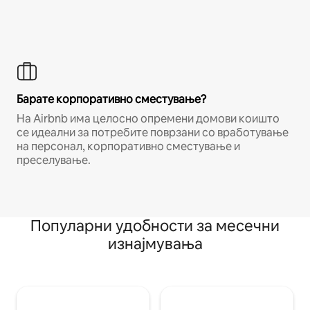
Барате корпоративно сместување?
На Airbnb има целосно опремени домови коишто
се идеални за потребите поврзани со вработување
на персонал, корпоративно сместување и
преселување.
Популарни удобности за месечни
изнајмувања