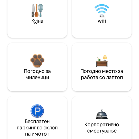
Кујна
wifi
Погодно за
Погодно место за
миленици
работа со лаптоп
Бесплатен
Корпоративно
паркинг во склоп
сместување
на имотот