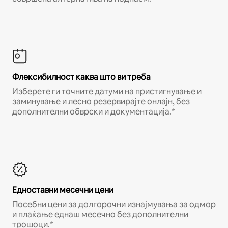
Флексибилност каква што ви треба
Изберете ги точните датуми на пристигнување и
заминување и лесно резервирајте онлајн, без
дополнителни обврски и документација.*
Едноставни месечни цени
Посебни цени за долгорочни изнајмувања за одмор
и плаќање еднаш месечно без дополнителни
трошоци.*