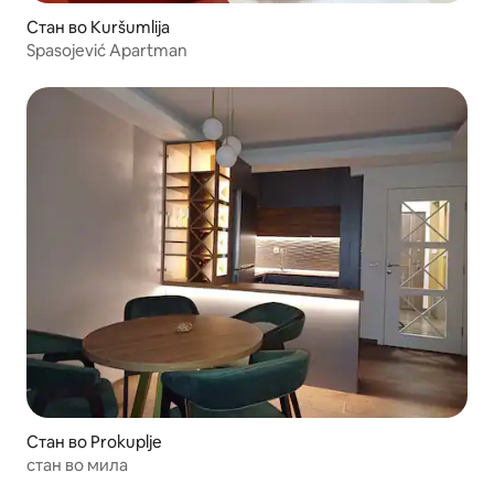
Стан во Kuršumlija
Spasojević Apartman
Стан во Prokuplje
стан во мила