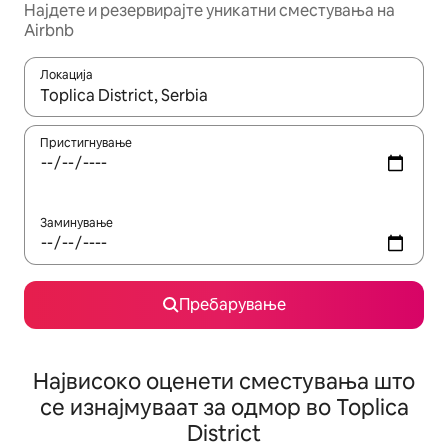
Најдете и резервирајте уникатни сместувања на
Airbnb
Локација
Кога резултатите се достапни, движете се со копчињата со 
Пристигнување
Заминување
Пребарување
Највисоко оценети сместувања што
се изнајмуваат за одмор во Toplica
District