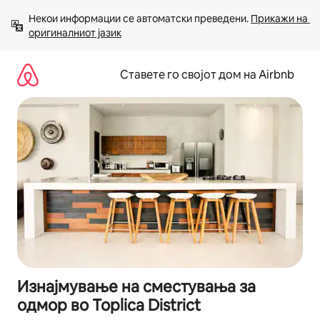
Прескокни
Некои информации се автоматски преведени. 
Прикажи на 
на
оригиналниот јазик
содржина
Ставете го својот дом на Airbnb
Изнајмување на сместувања за
одмор во Toplica District