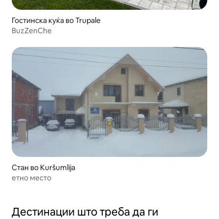
Гостинска куќа во Trupale
BuzZenChe
Стан во Kuršumlija
етно место
Дестинации што треба да ги