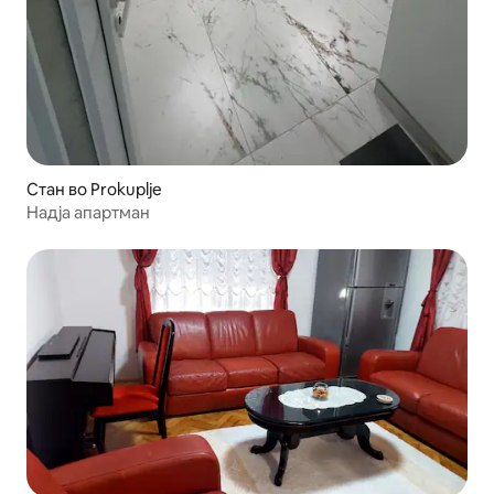
Стан во Prokuplje
Надја апартман