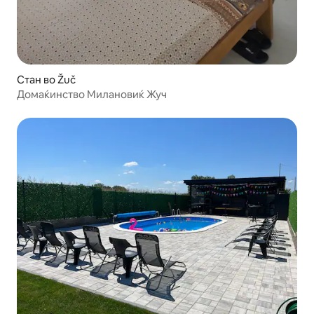
Стан во Žuč
Домаќинство Милановиќ Жуч