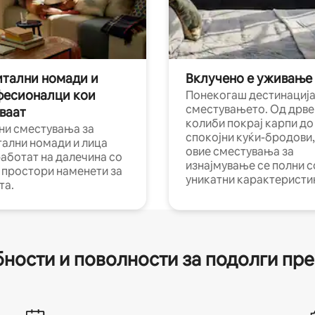
тални номади и
Вклучено е уживање
фесионалци кои
Понекогаш дестинација
сместувањето. Од дрве
ваат
колиби покрај карпи до
ни сместувања за
спокојни куќи-бродови,
тални номади и лица
овие сместувања за
работат на далечина со
изнајмување се полни с
и простори наменети за
уникатни карактеристи
та.
ности и поволности за подолги пр