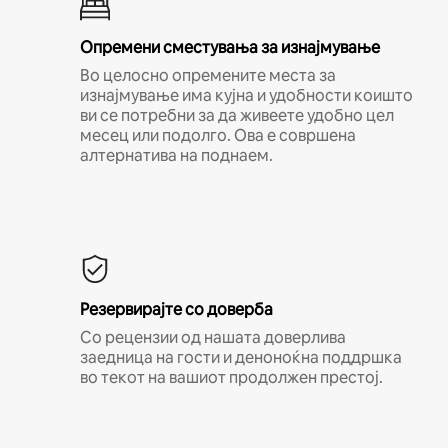
Опремени сместувања за изнајмување
Во целосно опремените места за
изнајмување има кујна и удобности коишто
ви се потребни за да живеете удобно цел
месец или подолго. Ова е совршена
алтернатива на поднаем.
Резервирајте со доверба
Со рецензии од нашата доверлива
заедница на гости и деноноќна поддршка
во текот на вашиот продолжен престој.