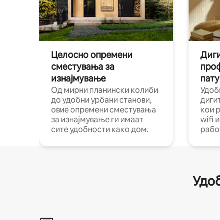
Целосно опремени
Диги
сместувања за
про
изнајмување
пату
Од мирни планински колиби
Удоб
до удобни урбани станови,
диги
овие опремени сместувања
кои 
за изнајмување ги имаат
wifi 
сите удобности како дом.
рабо
Удоб