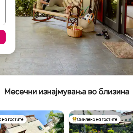
Месечни изнајмувања во близина
 на гостите
Омилено на гостите
 на гостите
Меѓу најуспешните „Омилени 