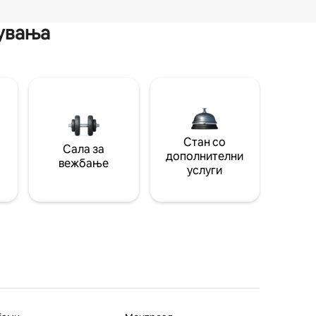
мувања
Стан со
Сала за
дополнителни
вежбање
услуги