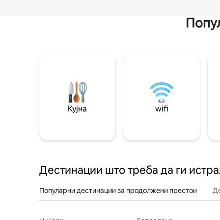
Попул
Кујна
wifi
Дестинации што треба да ги истр
Популарни дестинации за продолжени престои
Д