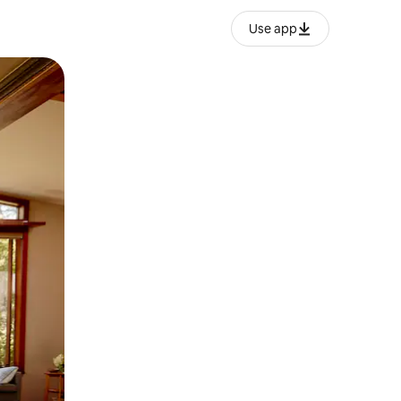
Use app
ње или со лизгање.