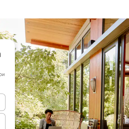
а
ои
копчињата со стрелки нагоре и надолу или истражувајте со допира