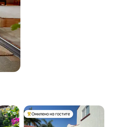
Омилено на гостите
на гостите“
Меѓу најуспешните „Омилени на гостите“