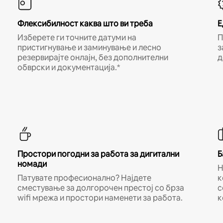
Флексибилност каква што ви треба
Е
Изберете ги точните датуми на
П
пристигнување и заминување и лесно
з
резервирајте онлајн, без дополнителни
д
обврски и документација.*
Простори погодни за работа за дигитални
Б
номади
Н
Патувате професионално? Најдете
к
сместување за долгорочен престој со брза
с
wifi мрежа и простори наменети за работа.
к