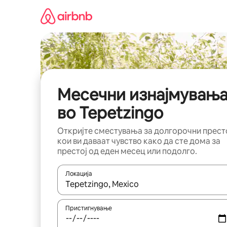
Прескокни
на
содржина
Месечни изнајмувањ
во Tepetzingo
Откријте сместувања за долгорочни прест
кои ви даваат чувство како да сте дома за
престој од еден месец или подолго.
Локација
Кога резултатите се достапни, движете се со 
Пристигнување