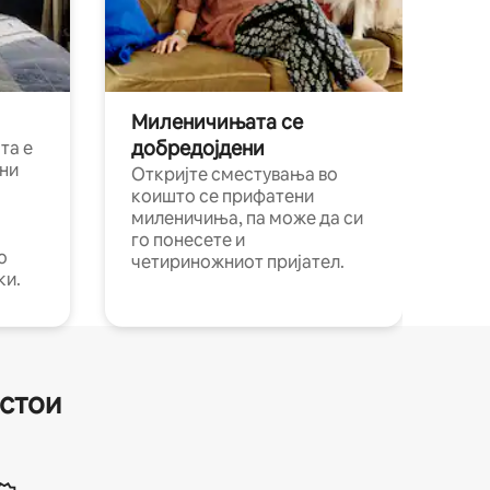
Миленичињата се
добредојдени
та е
ни
Откријте сместувања во
коишто се прифатени
миленичиња, па може да си
го понесете и
о
четириножниот пријател.
ки.
естои