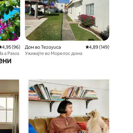
Просечна оцена: 4,95 од 5, 96 рецензии
4,95 (96)
Дом во Tezoyuca
Просечна оцена: 4,89 
4,89 (149)
da a Pasos
Уживајте во Морелос дома
ени