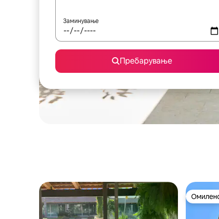
Заминување
Пребарување
Омилено
Омилено