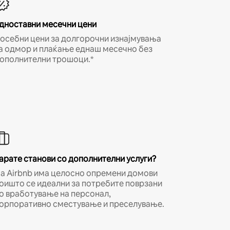
дноставни месечни цени
осебни цени за долгорочни изнајмувања
а одмор и плаќање еднаш месечно без
ополнителни трошоци.*
арате станови со дополнителни услуги?
а Airbnb има целосно опремени домови
оишто се идеални за потребите поврзани
о вработување на персонал,
орпоративно сместување и преселување.