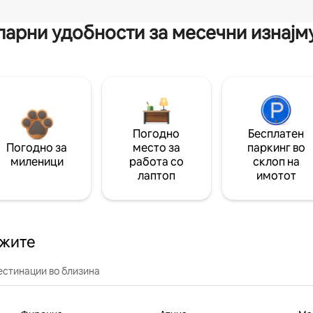
арни удобности за месечни изнај
Погодно
Бесплатен
Погодно за
место за
паркинг во
миленици
работа со
склоп на
лаптоп
имотот
ажите
естинации во близина