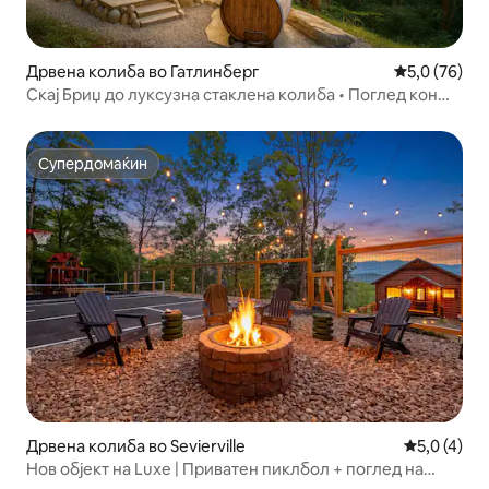
Дрвена колиба во Гатлинберг
Просечна оц
5,0 (76)
Скај Бриџ до луксузна стаклена колиба • Поглед кон
ЛеКонте
Супердомаќин
Супердомаќин
Дрвена колиба во Sevierville
Просечна о
5,0 (4)
Нов објект на Luxe | Приватен пиклбол + поглед на