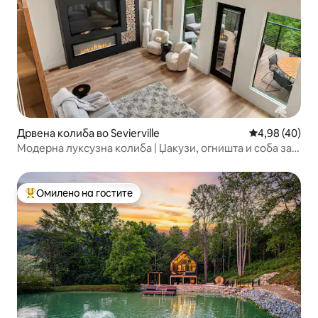
Дрвена колиба во Sevierville
Просечна оце
4,98 (40)
Модерна луксузна колиба | Џакузи, огништа и соба за
игри
Омилено на гостите
Меѓу најуспешните „Омилени на гостите“