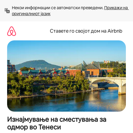
Прескокни
Некои информации се автоматски преведени. 
Прикажи на 
на
оригиналниот јазик
содржина
Ставете го својот дом на Airbnb
Изнајмување на сместувања за
одмор во Тенеси