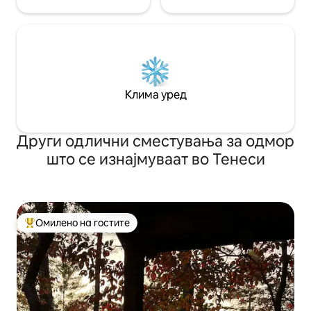
Клима уред
Други одлични сместувања за одмор
што се изнајмуваат во Тенеси
Омилено на гостите
Меѓу најуспешните „Омилени на гостите“