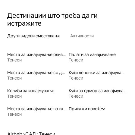
планините
Дестинации што треба да ги
истражите
Други видови сместувања
Активности
Места за изнајмување близу ски-патека
Палати за изнајмување
Тенеси
Тенеси
Места за изнајмување со длабока када
Куќи лепенки за изнајмување
Тенеси
Тенеси
Колиби за изнајмување
Куќи за одмор за изнајмување
Тенеси
Тенеси
Места за изнајмување во кампинг простор
Прикажи повеќе
Тенеси
Airbnb
САД
Тенеси