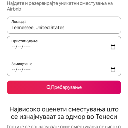
Најдете и резервирајте уникатни сместувања на
Airbnb
Локација
Кога резултатите се достапни, движете се со копчињата со 
Пристигнување
Заминување
Пребарување
Највисоко оценети сместувања што
се изнајмуваат за одмор во Тенеси
Гостите се согласуваат: овие сместувања се високо