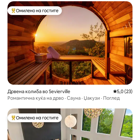
Омилено на гостите
Меѓу најуспешните „Омилени на гостите“
Дрвена колиба во Sevierville
Просечна оц
5,0 (23)
Романтична куќа на дрво · Сауна · Џакузи · Поглед
Омилено на гостите
Меѓу најуспешните „Омилени на гостите“