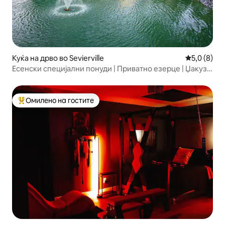
Куќа на дрво во Sevierville
Просечна о
5,0 (8)
Есенски специјални понуди | Приватно езерце | Џакузи
| Сауна
Омилено на гостите
Меѓу најуспешните „Омилени на гостите“