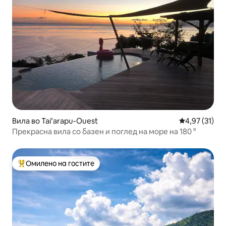
Вила во Taiʻarapu-Ouest
Просечна оце
4,97 (31)
Прекрасна вила со базен и поглед на море на 180 °
Омилено на гостите
Меѓу најуспешните „Омилени на гостите“