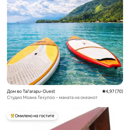
Дом во Taiʻarapu-Ouest
Просечна оце
4,97 (70)
Студио Моана Техупоо – маната на океанот
Омилено на гостите
Меѓу најуспешните „Омилени на гостите“