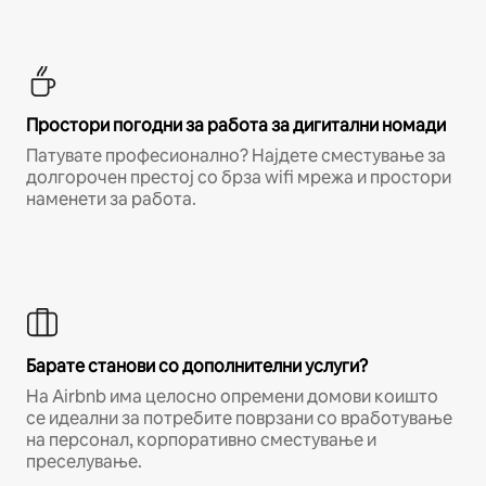
Простори погодни за работа за дигитални номади
Патувате професионално? Најдете сместување за
долгорочен престој со брза wifi мрежа и простори
наменети за работа.
Барате станови со дополнителни услуги?
На Airbnb има целосно опремени домови коишто
се идеални за потребите поврзани со вработување
на персонал, корпоративно сместување и
преселување.