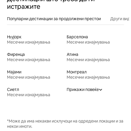
истражите
Популарни дестинации за продолжени престои
Други вид
Њујорк
Барселона
Месечни изнајмувања
Месечни изнајмувања
Фиренца
Атина
Месечни изнајмувања
Месечни изнајмувања
Мајами
Монтреал
Месечни изнајмувања
Месечни изнајмувања
Сиетл
Прикажи повеќе
Месечни изнајмувања
*Може да има некакви исклучоци на одредени локации и за
некои имоти.