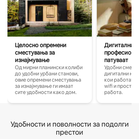
Целосно опремени
Дигитални н
сместувања за
професиона
изнајмување
патуваат
Од мирни планински колиби
Удобни смест
до удобни урбани станови,
дигитални ном
овие опремени сместувања
кои работат н
за изнајмување ги имаат
wifi и простор
сите удобности како дом.
работа.
Удобности и поволности за подолги
престои