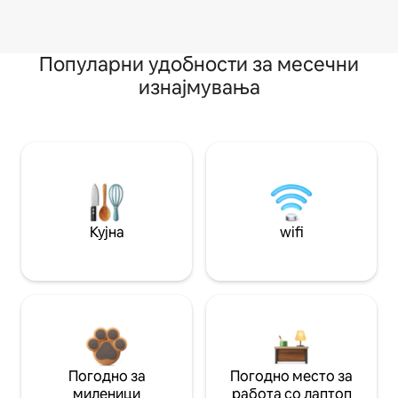
Популарни удобности за месечни
изнајмувања
Кујна
wifi
Погодно за
Погодно место за
миленици
работа со лаптоп