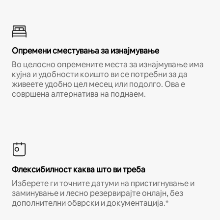
Опремени сместувања за изнајмување
Во целосно опремените места за изнајмување има
кујна и удобности коишто ви се потребни за да
живеете удобно цел месец или подолго. Ова е
совршена алтернатива на поднаем.
Флексибилност каква што ви треба
Изберете ги точните датуми на пристигнување и
заминување и лесно резервирајте онлајн, без
дополнителни обврски и документација.*