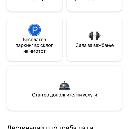
Бесплатен
паркинг во склоп
Сала за вежбање
на имотот
Стан со дополнителни услуги
Дестинации што треба да ги