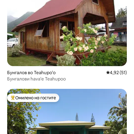
Бунгалов во Teahupo'o
Просечна оце
4,92 (51)
Бунгалови hava'e Teahupoo
Омилено на гостите
Меѓу најуспешните „Омилени на гостите“