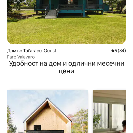
Дом во Taiʻarapu-Ouest
Просечна 
5 (34)
Fare Vaiavaro
Удобност на дом и одлични месечни
цени