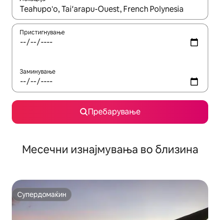
Кога резултатите се достапни, движете се со копчињата со 
Пристигнување
Заминување
Пребарување
Месечни изнајмувања во близина
Супердомаќин
Супердомаќин