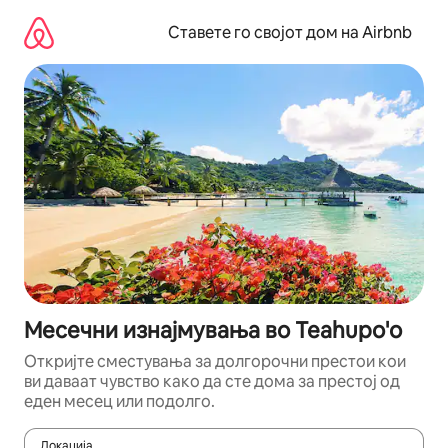
Прескокни
на
Ставете го својот дом на Airbnb
содржина
Месечни изнајмувања во Teahupo'o
Откријте сместувања за долгорочни престои кои
ви даваат чувство како да сте дома за престој од
еден месец или подолго.
Локација