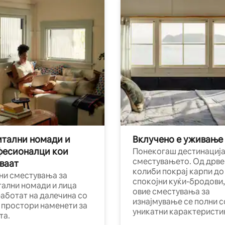
тални номади и
Вклучено е уживање
фесионалци кои
Понекогаш дестинација
сместувањето. Од дрве
ваат
колиби покрај карпи до
ни сместувања за
спокојни куќи-бродови,
тални номади и лица
овие сместувања за
работат на далечина со
изнајмување се полни с
и простори наменети за
уникатни карактеристи
та.