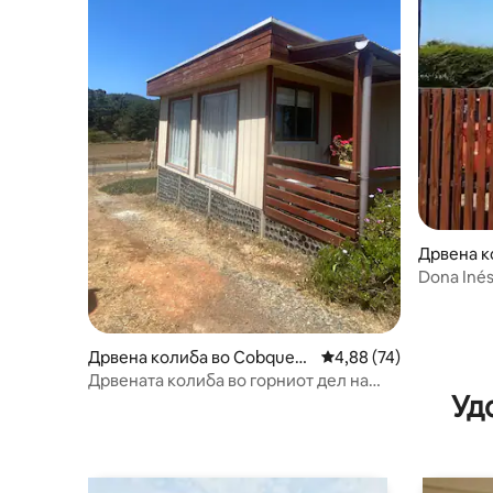
Дрвена ко
Dona Iné
Дрвена колиба во Cobquec
Просечна оцена: 4,88
4,88 (74)
ura
Дрвената колиба во горниот дел на
Уд
Кобкекура