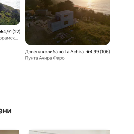
Просечна оцена: 4,91 од 5, 22 рецензии
4,91 (22)
норамски
Дрвена колиба во La Achira
Просечна оцена: 4,99 
4,99 (106)
Пунта Ачира Фаро
ени