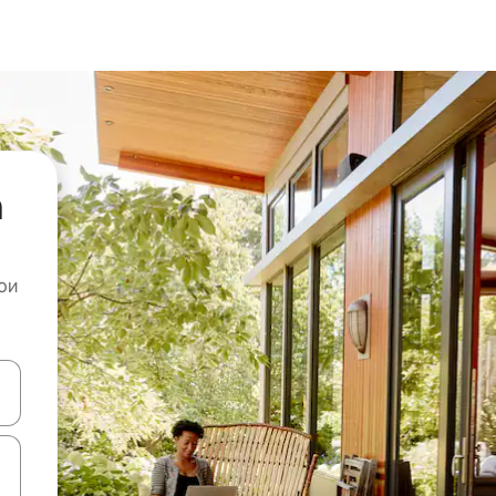
а
ои
копчињата со стрелки нагоре и надолу или истражувајте со допира