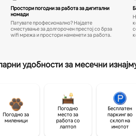
Простори погодни за работа за дигитални
Б
номади
Н
Патувате професионално? Најдете
к
сместување за долгорочен престој со брза
с
wifi мрежа и простори наменети за работа.
к
арни удобности за месечни изнај
Погодно
Бесплатен
Погодно за
место за
паркинг во
миленици
работа со
склоп на
лаптоп
имотот