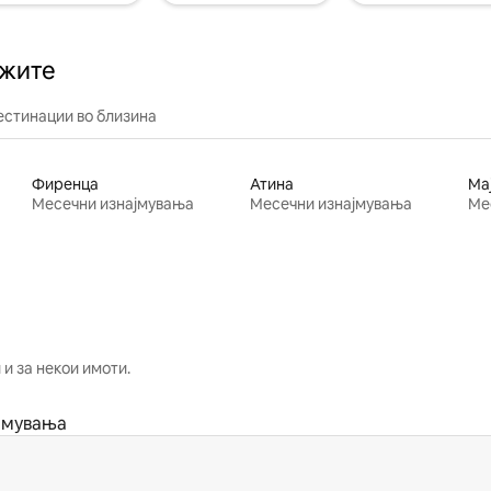
ажите
естинации во близина
Фиренца
Атина
Ма
Месечни изнајмувања
Месечни изнајмувања
Ме
и за некои имоти.
јмувања