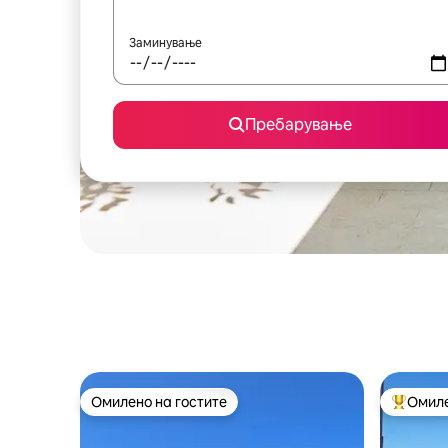
Заминување
Пребарување
Омилено на гостите
Омиле
Омилено на гостите
Меѓу на