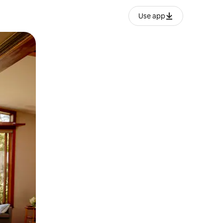
Use app
ње или со лизгање.