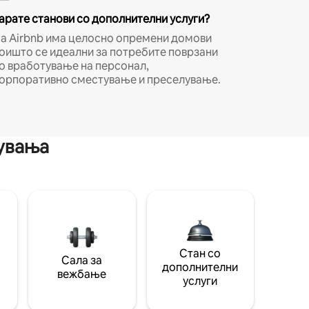
арате станови со дополнителни услуги?
а Airbnb има целосно опремени домови
оишто се идеални за потребите поврзани
о вработување на персонал,
орпоративно сместување и преселување.
мувања
Стан со
Сала за
дополнителни
вежбање
услуги