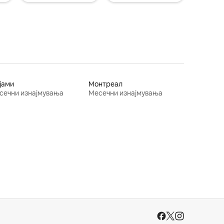
јами
Монтреал
сечни изнајмувања
Месечни изнајмувања