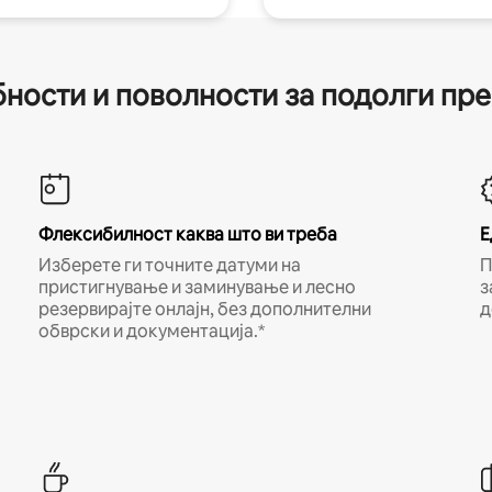
ности и поволности за подолги пр
Флексибилност каква што ви треба
Е
Изберете ги точните датуми на
П
пристигнување и заминување и лесно
з
резервирајте онлајн, без дополнителни
д
обврски и документација.*