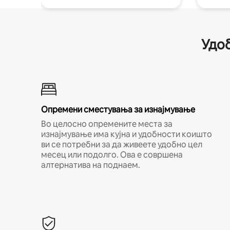
Удоб
Опремени сместувања за изнајмување
Во целосно опремените места за
изнајмување има кујна и удобности коишто
ви се потребни за да живеете удобно цел
месец или подолго. Ова е совршена
алтернатива на поднаем.