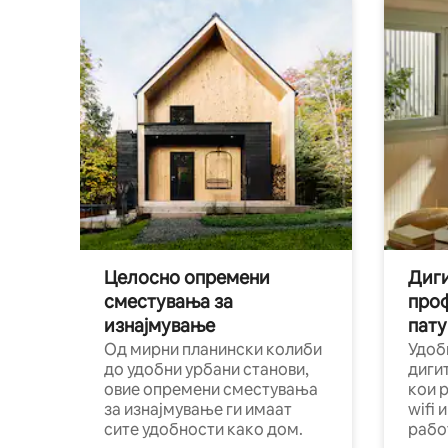
Целосно опремени
Диги
сместувања за
про
изнајмување
пату
Од мирни планински колиби
Удоб
до удобни урбани станови,
диги
овие опремени сместувања
кои 
за изнајмување ги имаат
wifi 
сите удобности како дом.
рабо