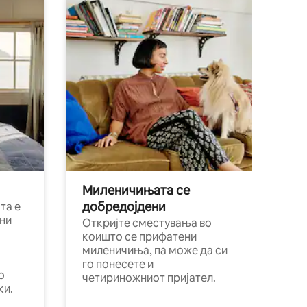
Миленичињата се
добредојдени
та е
ни
Откријте сместувања во
коишто се прифатени
миленичиња, па може да си
го понесете и
о
четириножниот пријател.
ки.