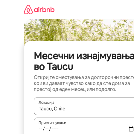
Прескокни
на
содржина
Месечни изнајмувањ
во Taucu
Откријте сместувања за долгорочни прест
кои ви даваат чувство како да сте дома за
престој од еден месец или подолго.
Локација
Кога резултатите се достапни, движете се со 
Пристигнување