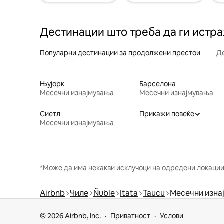
Дестинации што треба да ги истр
Популарни дестинации за продолжени престои
Д
Њујорк
Барселона
Месечни изнајмувања
Месечни изнајмувања
Сиетл
Прикажи повеќе
Месечни изнајмувања
*Може да има некакви исклучоци на одредени локации 
Airbnb
Чиле
Ñuble
Itata
Taucu
Месечни изна
© 2026 Airbnb, Inc.
Приватност
Услови