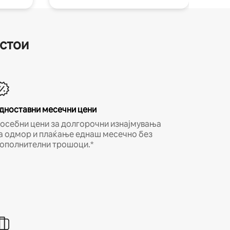
естои
дноставни месечни цени
осебни цени за долгорочни изнајмувања
а одмор и плаќање еднаш месечно без
ополнителни трошоци.*