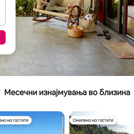
Месечни изнајмувања во близина
но на гостите
Омилено на гостите
јуспешните „Омилени на гостите“
Омилено на гостите