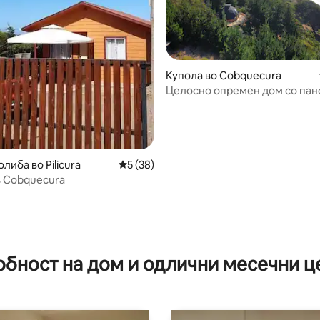
Купола во Cobquecura
Целосно опремен дом со па
поглед кон морето
либа во Pilicura
Просечна оцена: 5 од 5, 38 рецензии
5 (38)
s Cobquecura
 од 5, 74 рецензии
обност на дом и одлични месечни ц