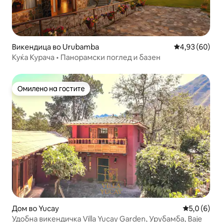
Викендица во Urubamba
Просечна оце
4,93 (60)
Куќа Курача • Панорамски поглед и базен
Омилено на гостите
Омилено на гостите
Дом во Yucay
Просечна о
5,0 (6)
Удобна викендичка Villa Yucay Garden, Урубамба, Ваје