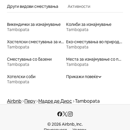
Други видови сместувања
Активности
Викендички за изнајмување
Колиби за изнајмување
Tambopata
Tambopata
Хостелски сместувања за изнајмување
Еко-сместувања во природа за изнајмување
Tambopata
Tambopata
Сместувања со базени
Места за изнајмување со пристап до езеро
Tambopata
Tambopata
Хотелски соби
Прикажи повеќе
Tambopata
Airbnb
Перу
Мадре де Диос
Tambopata
© 2026 Airbnb, Inc.