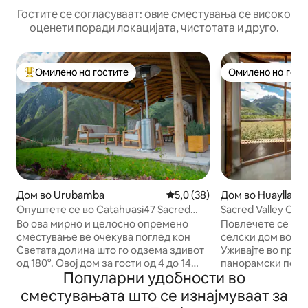
Гостите се согласуваат: овие сместувања се високо
оценети поради локацијата, чистотата и друго.
Омилено на гостите
Омилено на гост
Меѓу најуспешните „Омилени на гостите“
Омилено на гост
Дом во Urubamba
Просечна оцена: 5,0 од 5, 3
5,0 (38)
Дом во Huayllab
Опуштете се во Catahuasi47 Sacred
Sacred Valley Cou
Valley, Urubamba Cusco
Перу – поглед на
Во ова мирно и целосно опремено
Повлечете се во 
сместување ве очекува поглед кон
селски дом во Св
Светата долина што го одзема здивот
Уживајте во прир
од 180°. Овој дом за гости од 4 до 14
панорамски погл
Популарни удобности во
години ги спојува удобностите на
Савасирај и Питусирај. См
градот со традиционалниот шарм на
срцето на Светат
сместувањата што се изнајмуваат за
Куско, нудејќи мирни соби со
место е совршено