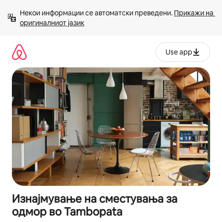
Прескокни
Некои информации се автоматски преведени. 
Прикажи на 
на
оригиналниот јазик
содржина
Use app
Изнајмување на сместувања за
одмор во Tambopata