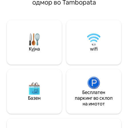
одмор во Tambopata
контролирана температура
одмор и релаксац
благодарение на изолираните врати и
вревата. Целосно приватно.
прозорци. Во ексклузивен
ПРОЧИТАЈТЕ ВНИ
кондоминиум истражете ги блиските
Паровите или пое
археолошки локалитети како Марас,
резервираат цела
Писак и Олантајтамбо. Модерната
соба 1, додека гр
кујна и панорамската тераса ветуваат
сакаат одделни с
незаборавен престој. Откријте
ги резервираат с
елеганција и удобност во срцето на
Кујна
wifi
Перу.
Бесплатен
Базен
паркинг во склоп
на имотот