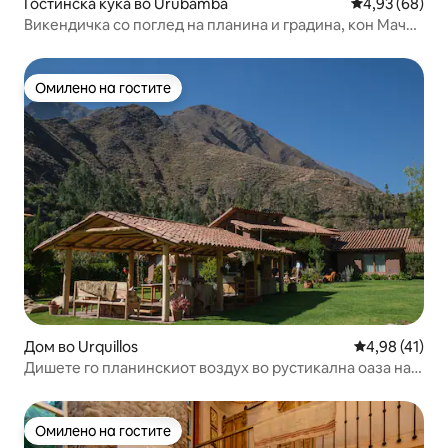
Гостинска куќа во Urubamba
Просечна оце
4,93 (68)
Викендичка со поглед на планина и градина, кон Мачу
Пикчу
Омилено на гостите
Омилено на гостите
Дом во Urquillos
Просечна оце
4,98 (41)
Дишете го планинскиот воздух во рустикална оаза на
Светата долина
Омилено на гостите
Омилено на гостите