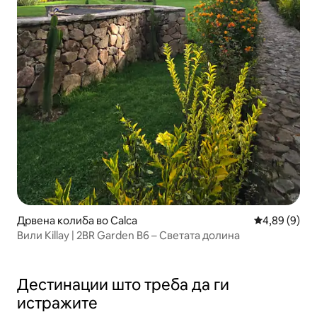
Дрвена колиба во Calca
Просечна оц
4,89 (9)
Вили Killay | 2BR Garden B6 – Светата долина
Дестинации што треба да ги
истражите