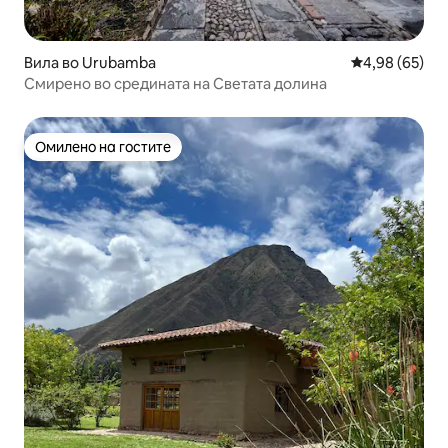
Вила во Urubamba
Просечна оце
4,98 (65)
Смирено во средината на Светата долина
Омилено на гостите
Омилено на гостите