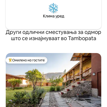
Клима уред
Други одлични сместувања за одмор
што се изнајмуваат во Tambopata
Омилено на гостите
Меѓу најуспешните „Омилени на гостите“