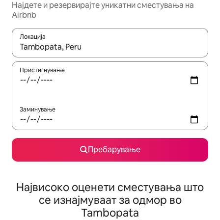
Најдете и резервирајте уникатни сместувања на
Airbnb
Локација
Кога резултатите се достапни, движете се со копчињата со 
Пристигнување
Заминување
Пребарување
Највисоко оценети сместувања што
се изнајмуваат за одмор во
Tambopata