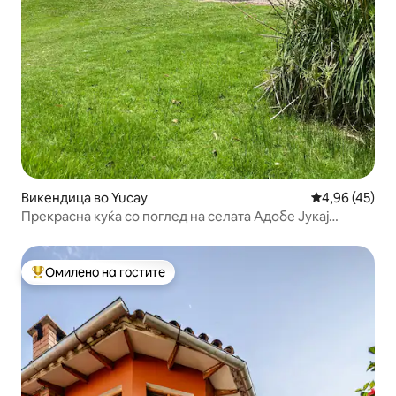
Викендица во Yucay
Просечна оце
4,96 (45)
Прекрасна куќа со поглед на селата Адобе Јукај
Урубамба
Омилено на гостите
Меѓу најуспешните „Омилени на гостите“