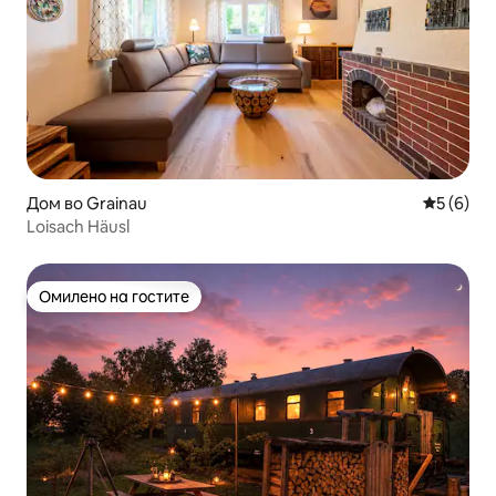
Дом во Grainau
Просечна
5 (6)
Loisach Häusl
Омилено на гостите
Омилено на гостите