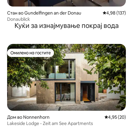
Стан во Gundelfingen an der Donau
Просечна оцен
4,98 (137)
Donaublick
Куќи за изнајмување покрај вода
Омилено на гостите
Омилено на гостите
Дом во Nonnenhorn
Просечна оце
4,95 (20)
Lakeside Lodge - Zeit am See Apartments