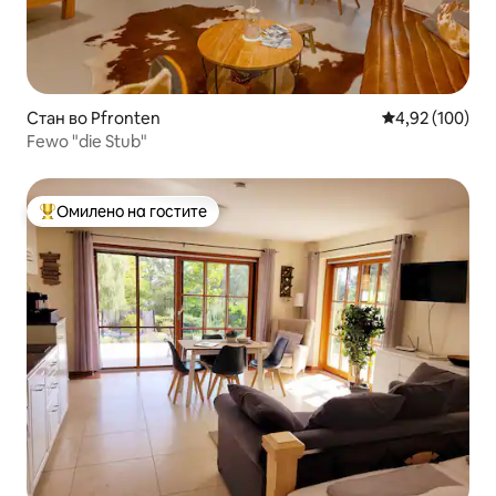
Стан во Pfronten
Просечна оцен
4,92 (100)
Fewo "die Stub"
Омилено на гостите
Меѓу најуспешните „Омилени на гостите“