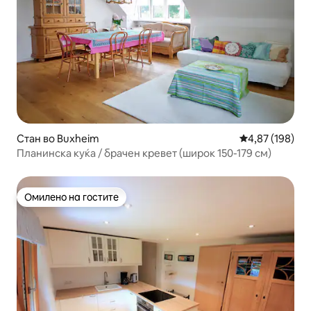
Стан во Buxheim
Просечна оцен
4,87 (198)
Планинска куќа / брачен кревет (широк 150-179 см)
Омилено на гостите
Омилено на гостите