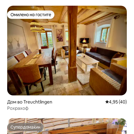
Омилено на гостите
Омилено на гостите
Дом во Treuchtlingen
Просечна оце
4,95 (40)
Рохрахоф
Супердомаќин
Супердомаќин