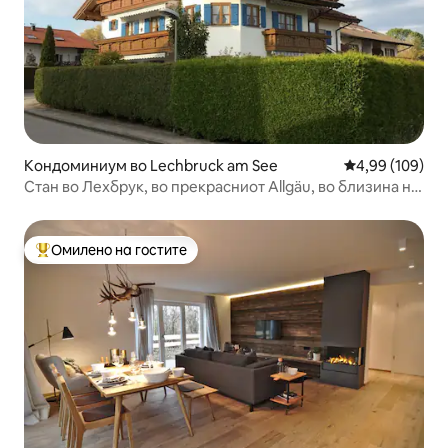
Кондоминиум во Lechbruck am See
Просечна оцен
4,99 (109)
Стан во Лехбрук, во прекрасниот Allgäu, во близина на
Füssen, на само 300 м од езерото
Омилено на гостите
Меѓу најуспешните „Омилени на гостите“