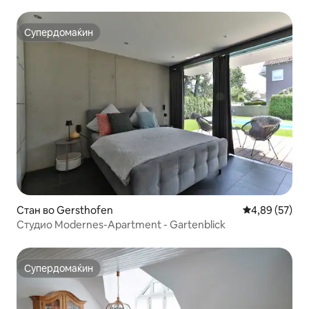
Супердомаќин
Супердомаќин
Стан во Gersthofen
Просечна оце
4,89 (57)
Студио Modernes-Apartment - Gartenblick
Супердомаќин
Супердомаќин