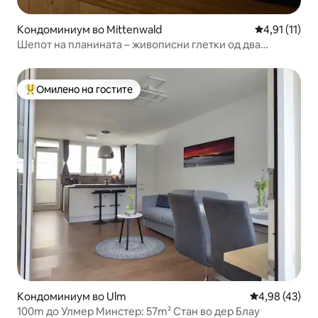
Кондоминиум во Mittenwald
Просечна оце
4,91 (11)
Шепот на планината – живописни глетки од два
балкона
Омилено на гостите
Меѓу најуспешните „Омилени на гостите“
Кондоминиум во Ulm
Просечна оце
4,98 (43)
100m до Улмер Минстер: 57m² Стан во дер Блау