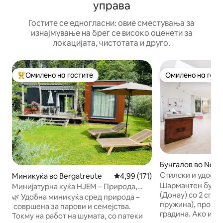
управа
Гостите се едногласни: овие сместувања за
изнајмување на брег се високо оценети за
локацијата, чистотата и друго.
Омилено на гостите
Омилено на гост
Меѓу најуспешните „Омилени на гостите“
Омилено на гост
Бунгалов во Neu
Стилски и удобен
Миникуќа во Bergatreute
Просечна оцена: 4,99 од 5, 17
4,99 (171)
површина од 120 
Шармантен бунга
Минијатурна куќа HJEM – Природа,
градина CasaCarl
(Донау) со 2 спал
мир и ѕвездено небо
🌿 Удобна миникуќа сред природа –
пружина), простр
совршена за парови и семејства.
градина. Ако имате прашања,
Токму на работ на шумата, со патеки