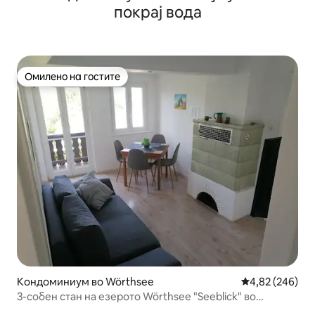
покрај вода
Омилено на гостите
Омилено на гостите
Кондоминиум во Wörthsee
Просечна оцен
4,82 (246)
3-собен стан на езерото Wörthsee "Seeblick" во
близина на Минхен