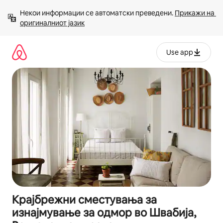
Прескокни
Некои информации се автоматски преведени. 
Прикажи на 
на
оригиналниот јазик
содржина
Use app
Крајбрежни сместувања за
изнајмување за одмор во Швабија,