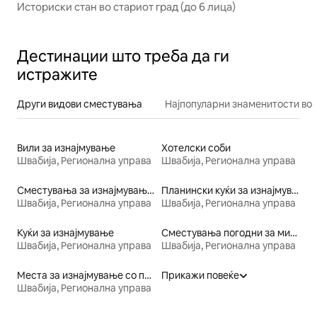
Историски стан во стариот град (до 6 лица)
Дестинации што треба да ги
истражите
Други видови сместувања
Најпопуларни знаменитости во 
Вили за изнајмување
Хотелски соби
Швабија, Регионална управа
Швабија, Регионална управа
Сместувања за изнајмување на фарма
Планински куќи за изнајмување
Швабија, Регионална управа
Швабија, Регионална управа
Куќи за изнајмување
Сместувања погодни за миленичиња
Швабија, Регионална управа
Швабија, Регионална управа
Места за изнајмување со појадок
Прикажи повеќе
Швабија, Регионална управа