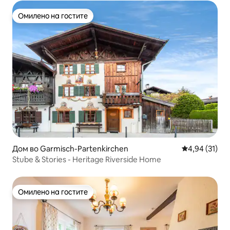
Омилено на гостите
Омилено на гостите
Дом во Garmisch-Partenkirchen
Просечна оце
4,94 (31)
Stube & Stories - Heritage Riverside Home
Омилено на гостите
Омилено на гостите