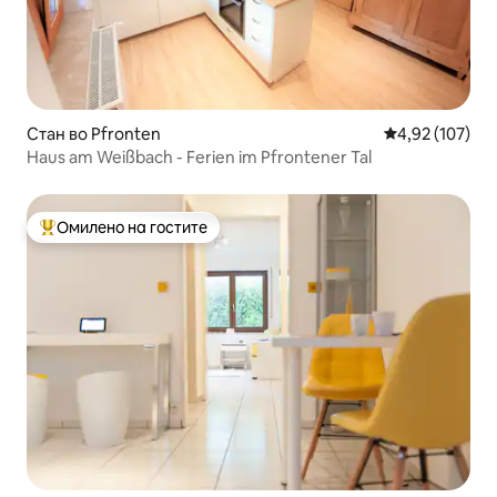
Стан во Pfronten
Просечна оцен
4,92 (107)
Haus am Weißbach - Ferien im Pfrontener Tal
Омилено на гостите
Меѓу најуспешните „Омилени на гостите“