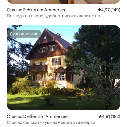
Стан во Eching am Ammersee
Просечна оцен
4,97 (149)
Поглед кон езеро, удобно, висококвалитетно,
Супердомаќин
Супердомаќин
Стан во Dießen am Ammersee
Просечна оцен
4,81 (182)
Стан во селската куќа на езерото Аммерси