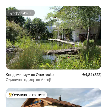
Супердомаќин
Супердомаќин
Кондоминиум во Oberreute
Просечна оцен
4,84 (322)
Одиличен одмор во Алгој!
Омилено на гостите
Меѓу најуспешните „Омилени на гостите“