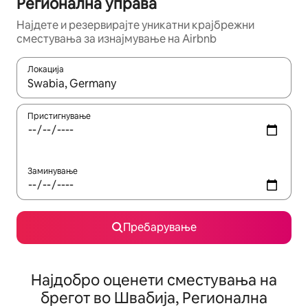
Регионална управа
Најдете и резервирајте уникатни крајбрежни
сместувања за изнајмување на Airbnb
Локација
Кога резултатите се достапни, движете се со копчињата со 
Пристигнување
Заминување
Пребарување
Најдобро оценети сместувања на
брегот во Швабија, Регионална