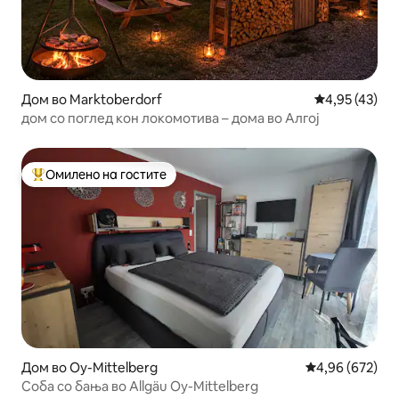
Дом во Marktoberdorf
Просечна оце
4,95 (43)
дом со поглед кон локомотива – дома во Алгој
Омилено на гостите
Меѓу најуспешните „Омилени на гостите“
Дом во Oy-Mittelberg
Просечна оцен
4,96 (672)
Соба со бања во Allgäu Oy-Mittelberg