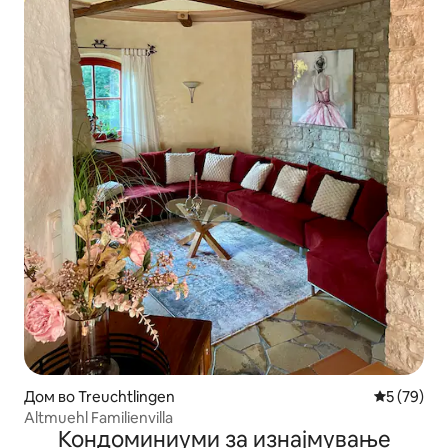
Дом во Treuchtlingen
Просечна 
5 (79)
Altmuehl Familienvilla
Кондоминиуми за изнајмување