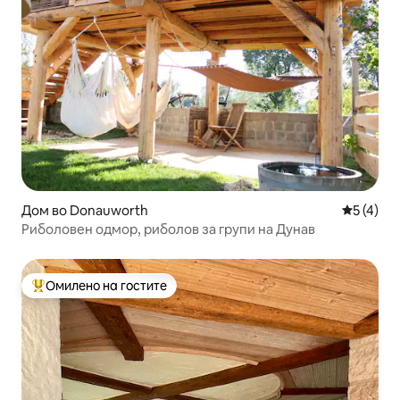
Дом во Donauworth
Просечна
5 (4)
Риболовен одмор, риболов за групи на Дунав
Омилено на гостите
Меѓу најуспешните „Омилени на гостите“