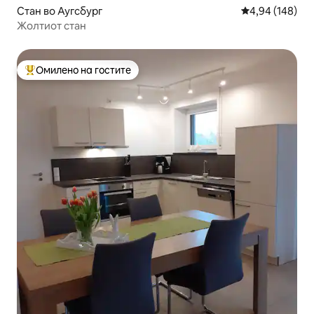
Стан во Аугсбург
Просечна оцен
4,94 (148)
Жолтиот стан
Омилено на гостите
Меѓу најуспешните „Омилени на гостите“