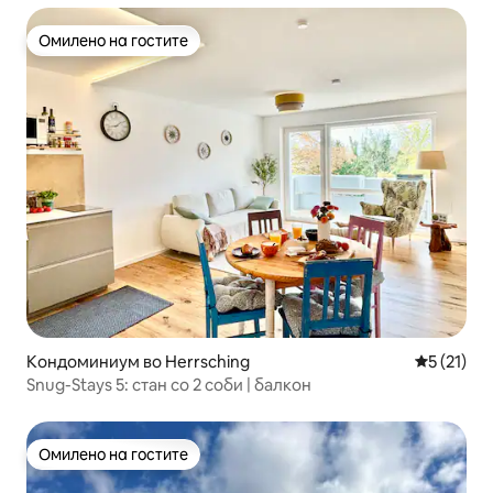
Омилено на гостите
Омилено на гостите
Кондоминиум во Herrsching
Просечна 
5 (21)
Snug-Stays 5: стан со 2 соби | балкон
Омилено на гостите
Омилено на гостите