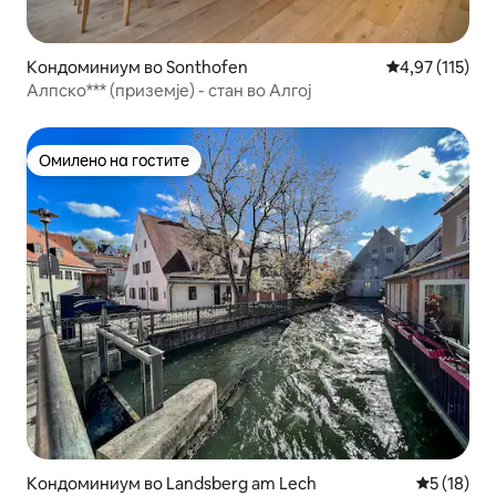
Кондоминиум во Sonthofen
Просечна оцен
4,97 (115)
Алпско*** (приземје) - стан во Алгој
Омилено на гостите
Омилено на гостите
Кондоминиум во Landsberg am Lech
Просечна 
5 (18)