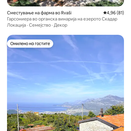
Сместување на фарма во Rvaši
Просечна оце
4,96 (81)
Гарсониера во органска винарија на езерото Скадар
Локација
·
Семејство
·
Декор
Омилено на гостите
Омилено на гостите