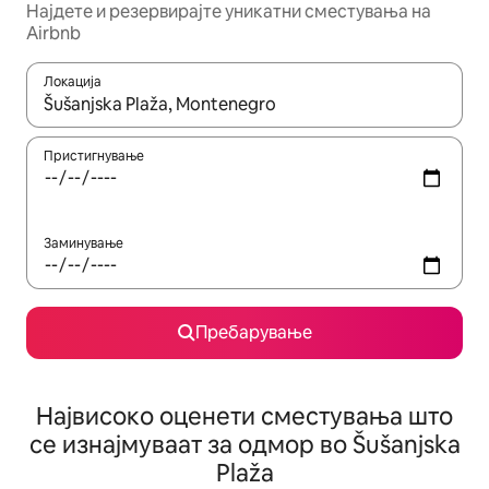
Најдете и резервирајте уникатни сместувања на
Airbnb
Локација
Кога резултатите се достапни, движете се со копчињата со 
Пристигнување
Заминување
Пребарување
Највисоко оценети сместувања што
се изнајмуваат за одмор во Šušanjska
Plaža