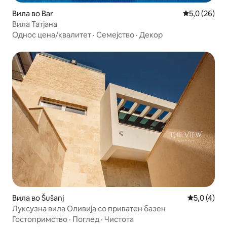
Вила во Bar
Просечна оц
5,0 (26)
Вила Татјана
Однос цена/квалитет
·
Семејство
·
Декор
Вила во Šušanj
Просечна о
5,0 (4)
Луксузна вила Оливија со приватен базен
Гостопримство
·
Поглед
·
Чистота