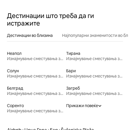
Дестинации што треба да ги
истражите
Дестинации во близина
Најпопуларни знаменитости во бл
Неапол
Тирана
Изнајмување сместувања за одмор
Изнајмување сместувања за одмор
Солун
Бари
Изнајмување сместувања за одмор
Изнајмување сместувања за одмор
Белград
Загреб
Изнајмување сместувања за одмор
Изнајмување сместувања за одмор
Соренто
Прикажи повеќе
Изнајмување сместувања за одмор