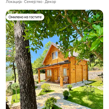
Локација
·
Семејство
·
Декор
Омилено на гостите
Омилено на гостите