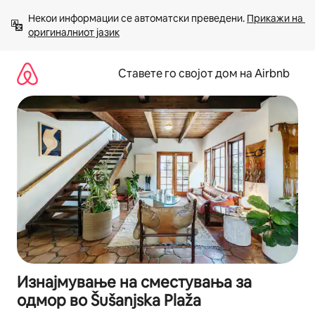
Прескокни
Некои информации се автоматски преведени. 
Прикажи на 
на
оригиналниот јазик
содржина
Ставете го својот дом на Airbnb
Изнајмување на сместувања за
одмор во Šušanjska Plaža