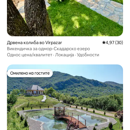
Дрвена колиба во Virpazar
Просечна оце
4,97 (30)
Викендичка за одмор-Скадарско езеро
Однос цена/квалитет
·
Локација
·
Удобности
Омилено на гостите
Омилено на гостите