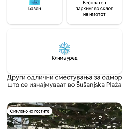
Бесплатен
Базен
паркинг во склоп
на имотот
Клима уред
Други одлични сместувања за одмор
што се изнајмуваат во Šušanjska Plaža
Омилено на гостите
Омилено на гостите