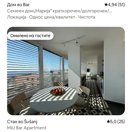
Дом во Bar
Просечна оце
4,94 (51)
Семеен дом„Марија“ краткорочен/долгорочен/
градина/паркинг
Локација
·
Однос цена/квалитет
·
Чистота
Омилено на гостите
Омилено на гостите
Стан во Šušanj
Просечна оц
5,0 (25)
MiU Bar Apartment