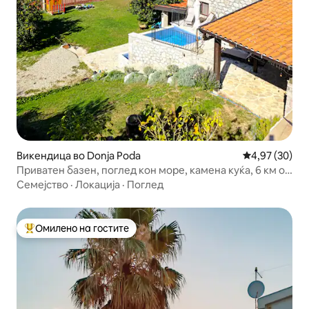
Викендица во Donja Poda
Просечна оце
4,97 (30)
Приватен базен, поглед кон море, камена куќа, 6 км од
Стариот Бар
Семејство
·
Локација
·
Поглед
Омилено на гостите
Меѓу најуспешните „Омилени на гостите“