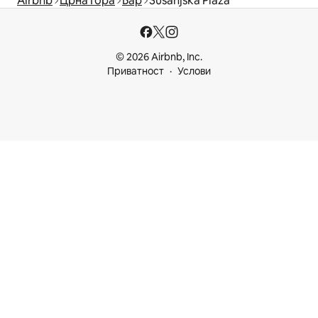
Airbnb
Црна Гора
Бар
Šušanjska Plaža
© 2026 Airbnb, Inc.
Приватност
Услови