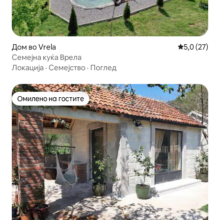
Дом во Vrela
Просечна оц
5,0 (27)
Семејна куќа Врела
Локација
·
Семејство
·
Поглед
Омилено на гостите
Омилено на гостите