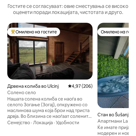
Гостите се согласуваат: овие сместувања се високо
оценети поради локацијата, чистотата и друго.
Омилено на гостите
Омилено на гост
Меѓу најуспешните „Омилени на гостите“
Омилено на гост
Дрвена колиба во Ulcinj
Просечна оцена: 4,97 од 5, 20
4,97 (206)
Солено село
Нашата солена колиба се наоѓа во
селото Зогање (Зогај), опкружено со
маслинова шума која брои над триста
Стан во Šušanj
дрвја. Во близина се наоѓаат солените
Апартмани La Vida -Platinum-> Сау
тави Салина, парк за птици претворен
Семејство
·
Локација
·
Удобности
Џакузи, сала за 
Ќе имате пријатен
во фабрика за сол каде што може да се
модерен и новоде
доживее и да се ужива во тишината и