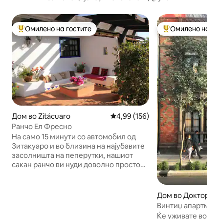
Омилено на гостите
Омилено на го
Меѓу најуспешните „Омилени на гостите“
Меѓу најуспешни
Дом во Zitácuaro
Просечна оцена: 4,99 од 5, 15
4,99 (156)
Ранчо Ел Фресно
На само 15 минути со автомобил од
Зитакуаро и во близина на најубавите
засолништа на пеперутки, нашиот
сакан ранчо ви нуди доволно простор
и можности за разгледување
знаменитости, за да ги откриете сите
убави места во близина и да го
Дом во Доктори
запознаете автентичното Мексико. Во
Винтиџ апартман 
нашето ранчо се вработени до пет
home
Ќе уживате во цел