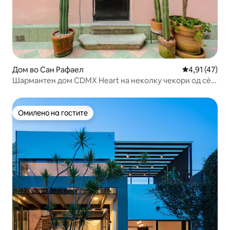
Дом во Сан Рафаел
Просечна оце
4,91 (47)
Шармантен дом CDMX Heart на неколку чекори од сѐ!
2 спални соби
Омилено на гостите
Омилено на гостите