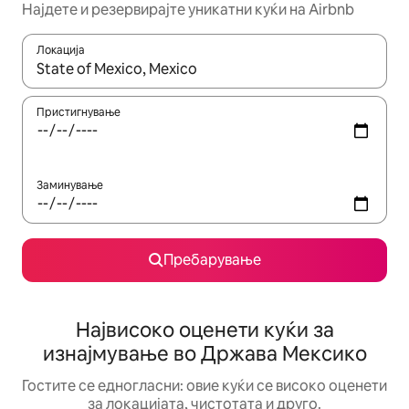
Најдете и резервирајте уникатни куќи на Airbnb
Локација
Кога резултатите се достапни, движете се со копчињата со 
Пристигнување
Заминување
Пребарување
Највисоко оценети куќи за
изнајмување во Држава Мексико
Гостите се едногласни: овие куќи се високо оценети
за локацијата, чистотата и друго.