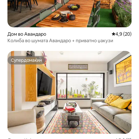
Дом во Авандаро
Просечна оц
4,9 (20)
Колиба во шумата Авандаро + приватно џакузи
Супердомаќин
Супердомаќин