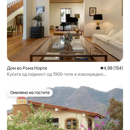
Дом во Рома Норте
Просечна оцен
4,98 (154)
Куќата од пијанист од 1900-тите е извонредно
декорирана.
Омилено на гостите
Омилено на гостите