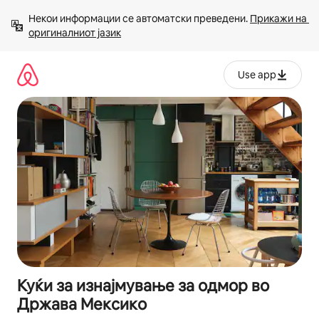
Прескокни
Некои информации се автоматски преведени. 
Прикажи на 
на
оригиналниот јазик
содржина
Use app
Куќи за изнајмување за одмор во
Држава Мексико