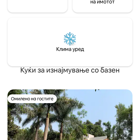
на имотот
Клима уред
Куќи за изнајмување со базен
Омилено на гостите
Омилено на гостите