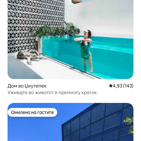
Дом во Џиутепек
Просечна оцен
4,93 (143)
Уживајте во животот е премногу краток
Омилено на гостите
Омилено на гостите