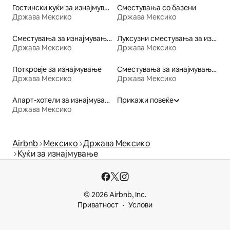
Гостински куќи за изнајмување
Сместувања со базени
Држава Мексико
Држава Мексико
Сместувања за изнајмување со сауна
Луксузни сместувања за изнајмување
Држава Мексико
Држава Мексико
Поткровје за изнајмување
Сместувања за изнајмување со тоалет со пристапна висина
Држава Мексико
Држава Мексико
Апарт-хотели за изнајмување
Прикажи повеќе
Држава Мексико
Airbnb
Мексико
Држава Мексико
Куќи за изнајмување
© 2026 Airbnb, Inc.
Приватност
Услови