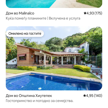
Дом во Malinalco
Просечна оцен
4,93 (175)
Куќа помеѓу планините | Вклучена е услуга
Омилено на гостите
Омилено на гостите
Дом во Општина Хиутепек
Просечна оцен
4,95 (140)
Гостопримство и погодно за семејства.