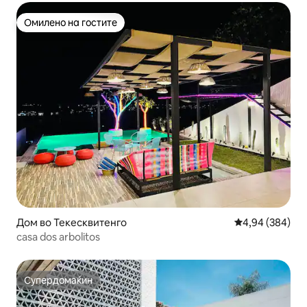
Омилено на гостите
Омилено на гостите
Дом во Текесквитенго
Просечна оцена
4,94 (384)
casa dos arbolitos
Супердомаќин
Супердомаќин