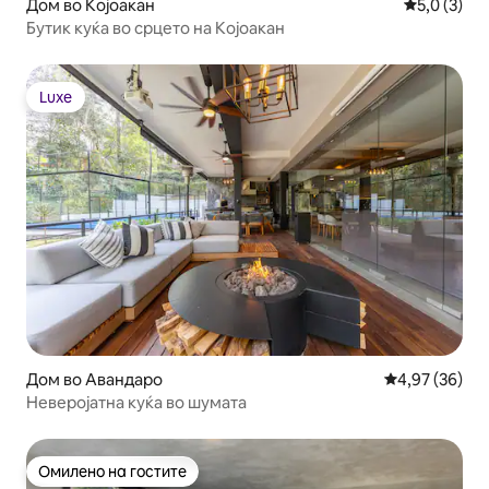
Дом во Којоакан
Просечна о
5,0 (3)
Бутик куќа во срцето на Којоакан
Luxe
Luxe
Дом во Авандаро
Просечна оце
4,97 (36)
Неверојатна куќа во шумата
Омилено на гостите
Омилено на гостите