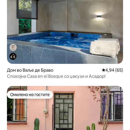
Дом во Ваље де Браво
Просечна оце
4,94 (65)
Спокојна Casa en el Bosque со џакузи и Асадор!
Омилено на гостите
Омилено на гостите