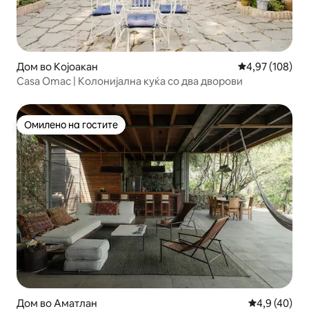
Дом во Којоакан
Просечна оцен
4,97 (108)
Casa Omac | Колонијална куќа со два дворови
Омилено на гостите
Омилено на гостите
Дом во Аматлан
Просечна оц
4,9 (40)