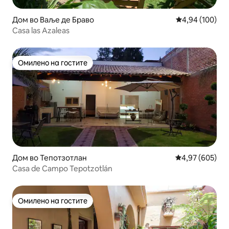
Дом во Ваље де Браво
Просечна оцен
4,94 (100)
Casa las Azaleas
Омилено на гостите
Омилено на гостите
Дом во Тепотзотлан
Просечна оцен
4,97 (605)
Casa de Campo Tepotzotlán
Омилено на гостите
Омилено на гостите