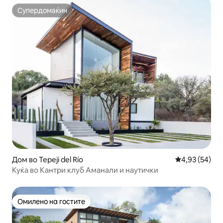
Супердомаќин
Супердомаќин
Дом во Tepeji del Río
Просечна оце
4,93 (54)
Куќа во Кантри клуб Аманали и наутички
Омилено на гостите
Омилено на гостите