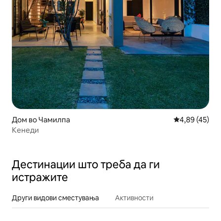
Дом во Чамилпа
Просечна оце
4,89 (45)
Кенеди
Дестинации што треба да ги
истражите
Други видови сместувања
Активности