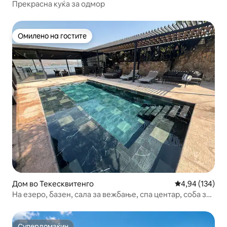
Прекрасна куќа за одмор
Омилено на гостите
Омилено на гостите
Дом во Текесквитенго
Просечна оцен
4,94 (134)
На езеро, базен, сала за вежбање, спа центар, соба за
игри, караоке
Супердомаќин