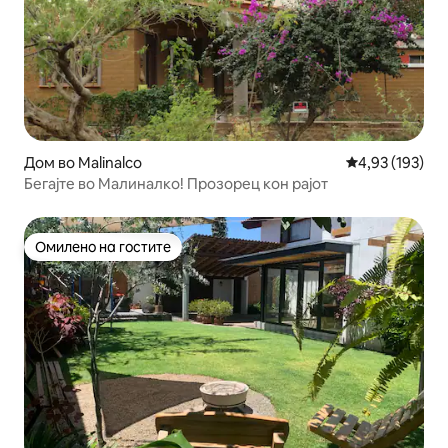
Дом во Malinalco
Просечна оцен
4,93 (193)
Бегајте во Малиналко! Прозорец кон рајот
Омилено на гостите
Омилено на гостите