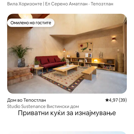
Вила Хоризонте | Ел Серено Аматлан · Тепозтлан
Омилено на гостите
Омилено на гостите
Дом во Тепостлан
Просечна оце
4,97 (39)
Studio Sustenance Вистински дом
Приватни куќи за изнајмување