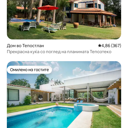
Дом во Тепостлан
Просечна оцен
4,86 (367)
Прекрасна куќа со поглед на планината Тепозтеко
Омилено на гостите
Омилено на гостите