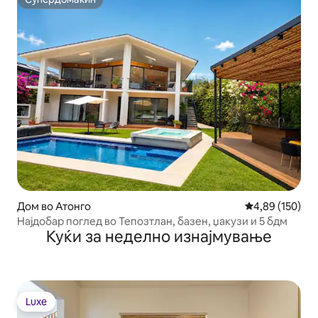
Супердомаќин
Дом во Атонго
Просечна оцен
4,89 (150)
Најдобар поглед во Тепозтлан, базен, џакузи и 5 бдм
Куќи за неделно изнајмување
Luxe
Luxe