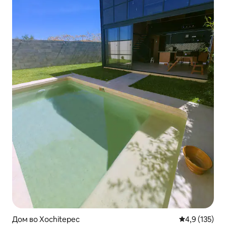
Дом во Xochitepec
Просечна оце
4,9 (135)