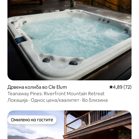
Дрвена колиба во Cle Elum
Просечна оце
4,89 (72)
Teanaway Pines: Riverfront Mountain Retreat
Локација
·
Однос цена/квалитет
·
Во близина
Омилено на гостите
Омилено на гостите