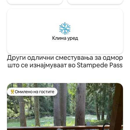
Клима уред
Други одлични сместувања за одмор
што се изнајмуваат во Stampede Pass
Омилено на гостите
Меѓу најуспешните „Омилени на гостите“