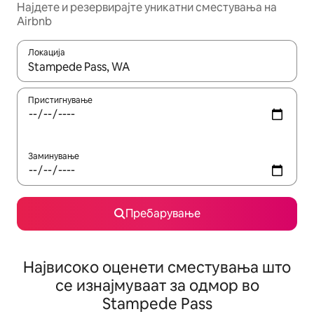
Најдете и резервирајте уникатни сместувања на
Airbnb
Локација
Кога резултатите се достапни, движете се со копчињата со 
Пристигнување
Заминување
Пребарување
Највисоко оценети сместувања што
се изнајмуваат за одмор во
Stampede Pass