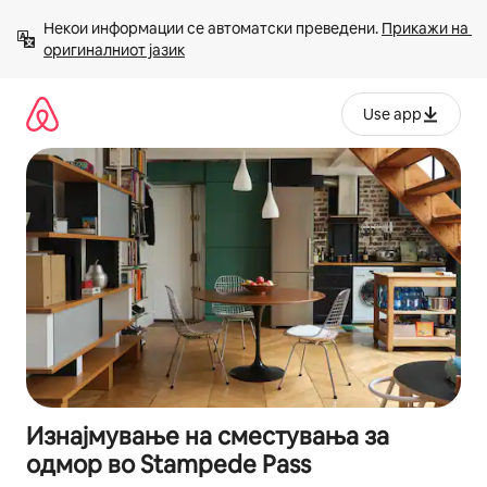
Прескокни
Некои информации се автоматски преведени. 
Прикажи на 
на
оригиналниот јазик
содржина
Use app
Изнајмување на сместувања за
одмор во Stampede Pass