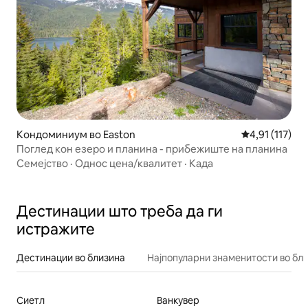
Кондоминиум во Easton
Просечна оцен
4,91 (117)
Поглед кон езеро и планина - прибежиште на планина
Семејство
·
Однос цена/квалитет
·
Када
Дестинации што треба да ги
истражите
Дестинации во близина
Најпопуларни знаменитости во бл
Сиетл
Ванкувер