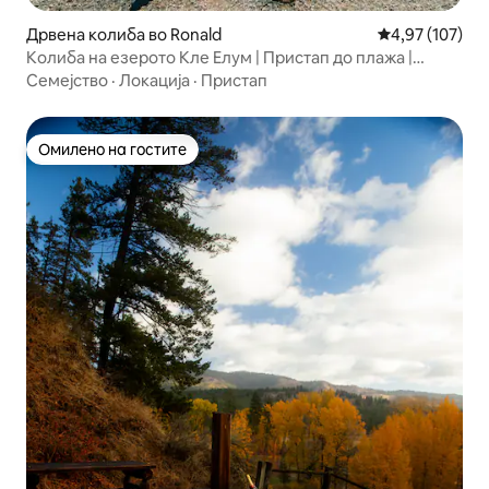
Дрвена колиба во Ronald
Просечна оцен
4,97 (107)
Колиба на езерото Кле Елум | Пристап до плажа |
Џакузи
Семејство
·
Локација
·
Пристап
Омилено на гостите
Омилено на гостите