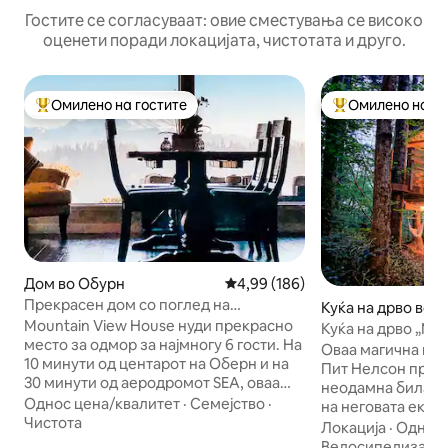
Гостите се согласуваат: овие сместувања се високо
оценети поради локацијата, чистотата и друго.
Омилено на гостите
Омилено на го
Меѓу најуспешните „Омилени на гостите“
Меѓу најуспешни
Дом во Обурн
Просечна оцена: 4,99 од 5, 18
4,99 (186)
Прекрасен дом со поглед на
Куќа на дрво во 
планината Рејнир, хидромасажна када,
Mountain View House нуди прекрасно
Куќа на дрво „Ма
огниште.
место за одмор за најмногу 6 гости. На
Оваа магична куќа
10 минути од центарот на Оберн и на
Пит Нелсон пред 
30 минути од аеродромот SEA, оваа
неодамна била р
прекрасна викендичка има приватна
Однос цена/квалитет
·
Семејство
·
на неговата екипа
џакузи када и прекрасен поглед на
Чистота
дрвја на нашиот и
Локација
·
Однос 
планината. Рејнир , долината на
веднаш до своето
Велосипедизам