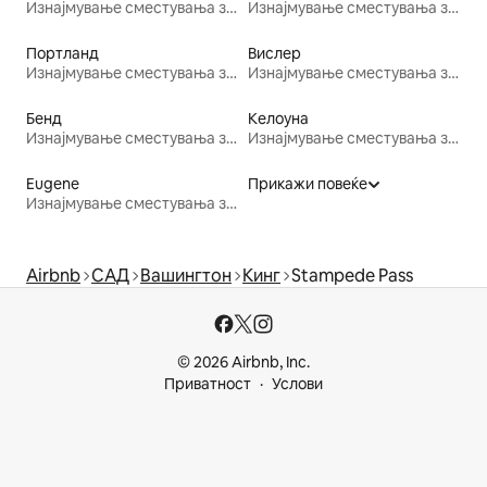
Изнајмување сместувања за одмор
Изнајмување сместувања за одмор
Портланд
Вислер
Изнајмување сместувања за одмор
Изнајмување сместувања за одмор
Бенд
Келоуна
Изнајмување сместувања за одмор
Изнајмување сместувања за одмор
Еugene
Прикажи повеќе
Изнајмување сместувања за одмор
Airbnb
САД
Вашингтон
Кинг
Stampede Pass
© 2026 Airbnb, Inc.
Приватност
Услови