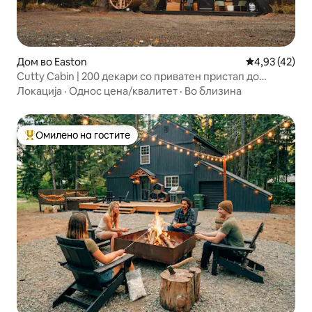
Дом во Easton
Просечна оце
4,93 (42)
Cutty Cabin | 200 декари со приватен пристап до
реката!
Локација
·
Однос цена/квалитет
·
Во близина
Омилено на гостите
Меѓу најуспешните „Омилени на гостите“