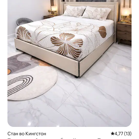
Стан во Кингстон
Просечна оце
4,77 (13)