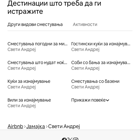
Дестинации што треба да ги
истражите
Други видови сместувања
Активности
Сместувања погодни за миленичиња
Гостински куќи за изнајмување
Свети Андреј
Свети Андреј
Сместувања што нудат ноќевање со појадок
Соби со бања за изнајмување
Свети Андреј
Свети Андреј
Куќи за изнајмување
Сместувања со базени
Свети Андреј
Свети Андреј
Вили за изнајмување
Прикажи повеќе
Свети Андреј
Airbnb
Јамајка
Свети Андреј