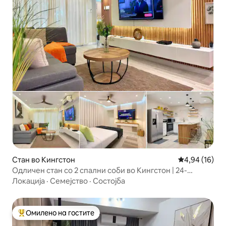
Стан во Кингстон
Просечна оце
4,94 (16)
Одличен стан со 2 спални соби во Кингстон | 24-
часовно обезбедување
Локација
·
Семејство
·
Состојба
Омилено на гостите
Меѓу најуспешните „Омилени на гостите“