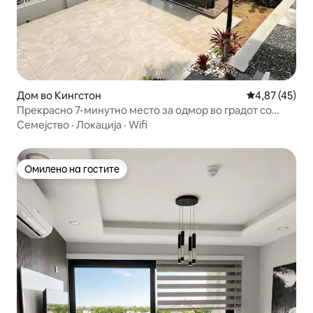
Дом во Кингстон
Просечна оце
4,87 (45)
Прекрасно 7-минутно место за одмор во градот со
поглед и базен
Семејство
·
Локација
·
Wifi
Омилено на гостите
Омилено на гостите