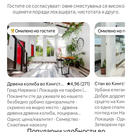
Гостите се согласуваат: овие сместувања се високо
оценети поради локацијата, чистотата и друго.
Омилено на гостите
Омилено на гост
Меѓу најуспешните „Омилени на гостите“
Омилено на гост
Стан во Кингстон
Дрвена колиба во Кингсто
Просечна оцена: 4,96 од 5, 27
4,96 (271)
н
Урбана елеганциј
Град Нирвана | Локација на парфем |
Кингстон
Опуштете се и уживајте
Добре дојдовте в
Поканети сте да уживате во нашето
срцето на Кингсто
безбедно урбано одморалиште -
со една спална с
скриено на видно место - дрвена
поглед кон Наци
дрвена дрвена колиба, лоцирана
внимателно дизај
веднаш до градската колиба во
Локација
·
Однос 
Однос цена/квалитет
·
Семејство
·
ги комбинира уд
живописната област Лигуанеа.
Затворени прост
Снаоѓање наоколу
елеганција. Совршено за деловни
Поврзете се повторно со природата,
Популарни удобности во