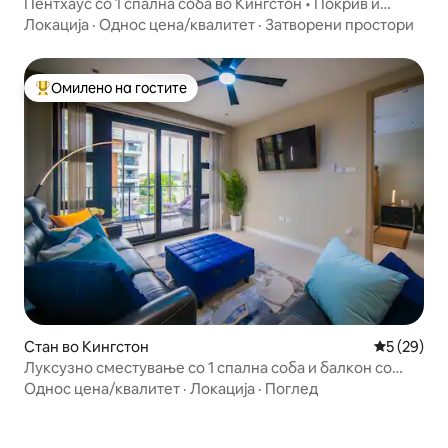
Пентхаус со 1 спална соба во Кингстон • Покрив и
базен
Локација
·
Однос цена/квалитет
·
Затворени простори
Омилено на гостите
Меѓу најуспешните „Омилени на гостите“
Стан во Кингстон
Просечна 
5 (29)
Луксузно сместување со 1 спална соба и балкон со
поглед • Базен+сала за вежбање + обезбедување
Однос цена/квалитет
·
Локација
·
Поглед