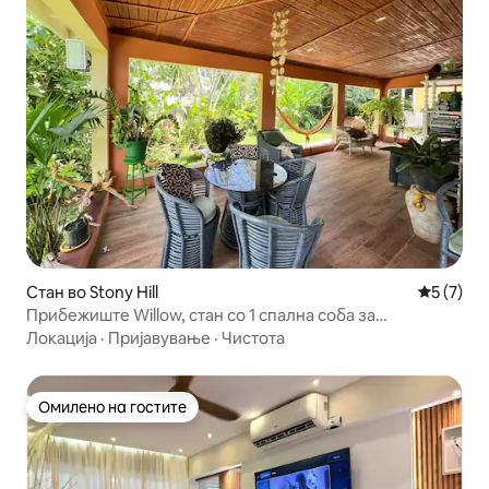
Стан во Stony Hill
Просечна
5 (7)
Прибежиште Willow, стан со 1 спална соба за
краткорочен/долгорочен престој
Локација
·
Пријавување
·
Чистота
Омилено на гостите
Омилено на гостите