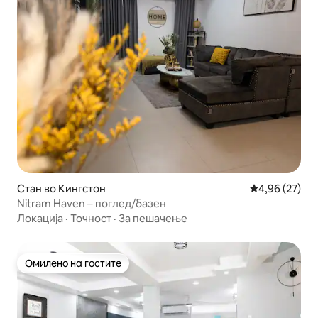
Стан во Кингстон
Просечна оце
4,96 (27)
Nitram Haven – поглед/базен
Локација
·
Точност
·
За пешачење
Омилено на гостите
Омилено на гостите