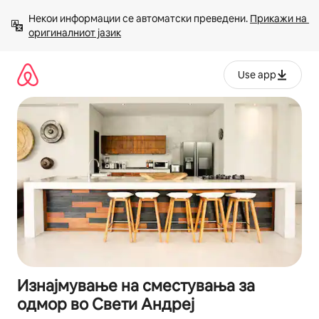
Прескокни
Некои информации се автоматски преведени. 
Прикажи на 
на
оригиналниот јазик
содржина
Use app
Изнајмување на сместувања за
одмор во Свети Андреј