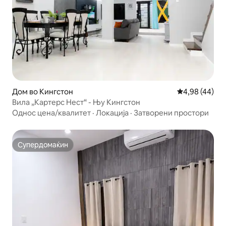
Дом во Кингстон
Просечна оце
4,98 (44)
Вила „Картерс Нест“ - Њу Кингстон
Однос цена/квалитет
·
Локација
·
Затворени простори
Супердомаќин
Супердомаќин