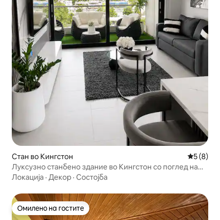
Стан во Кингстон
Просечна
5 (8)
Луксузно станбено здание во Кингстон со поглед на
хоризонтот
Локација
·
Декор
·
Состојба
Омилено на гостите
Омилено на гостите