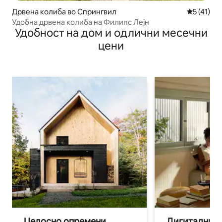
Дрвена колиба во Спрингвил
Просечна 
5 (41)
Удобна дрвена колиба на Филипс Лејн
Удобност на дом и одлични месечни
цени
Целосно опремени
Дигитални н