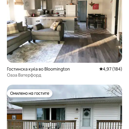
Гостинска куќа во Bloomington
Просечна оцен
4,97 (184)
Оаза Ватерфорд
Омилено на гостите
Омилено на гостите