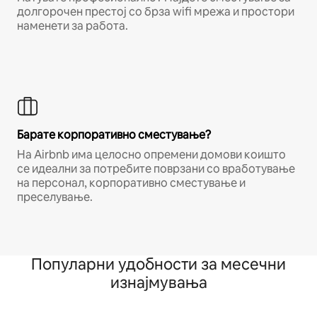
долгорочен престој со брза wifi мрежа и простори
наменети за работа.
Барате корпоративно сместување?
На Airbnb има целосно опремени домови коишто
се идеални за потребите поврзани со вработување
на персонал, корпоративно сместување и
преселување.
Популарни удобности за месечни
изнајмувања