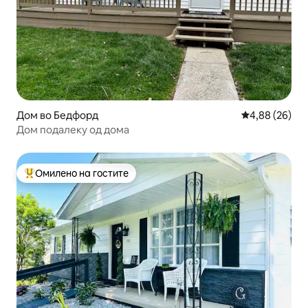
Дом во Бедфорд
Просечна оце
4,88 (26)
Дом подалеку од дома
Омилено на гостите
Меѓу најуспешните „Омилени на гостите“