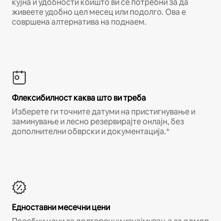
кујна и удобности коишто ви се потребни за да
живеете удобно цел месец или подолго. Ова е
совршена алтернатива на поднаем.
Флексибилност каква што ви треба
Изберете ги точните датуми на пристигнување и
заминување и лесно резервирајте онлајн, без
дополнителни обврски и документација.*
Едноставни месечни цени