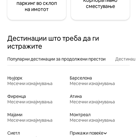
Корпоративно
паркинг во склоп
сместување
на имотот
Дестинации што треба да ги
истражите
Популарни дестинации за продолжени престои
Дестинаци
Њујорк
Барселона
Месечни изнајмувања
Месечни изнајмувања
Фиренца
Атина
Месечни изнајмувања
Месечни изнајмувања
Мајами
Монтреал
Месечни изнајмувања
Месечни изнајмувања
Сиетл
Прикажи повеќе