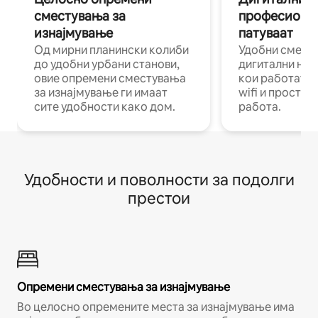
сместувања за
професиона
изнајмување
патуваат
Од мирни планински колиби
Удобни смест
до удобни урбани станови,
дигитални ном
овие опремени сместувања
кои работат н
за изнајмување ги имаат
wifi и простор
сите удобности како дом.
работа.
Удобности и поволности за подолги
престои
Опремени сместувања за изнајмување
Во целосно опремените места за изнајмување има