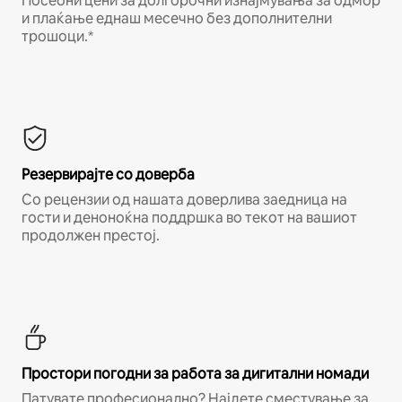
Посебни цени за долгорочни изнајмувања за одмор
и плаќање еднаш месечно без дополнителни
трошоци.*
Резервирајте со доверба
Со рецензии од нашата доверлива заедница на
гости и деноноќна поддршка во текот на вашиот
продолжен престој.
Простори погодни за работа за дигитални номади
Патувате професионално? Најдете сместување за