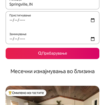
Кога резултатите се достапни, движете се со копчињата со 
Пристигнување
Заминување
Пребарување
Месечни изнајмувања во близина
Омилено на гостите
Меѓу најуспешните „Омилени на гостите“