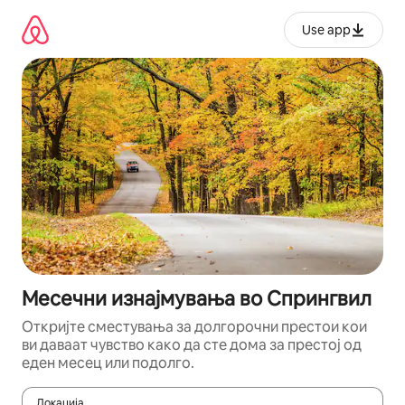
Прескокни
на
Use app
содржина
Месечни изнајмувања во Спрингвил
Откријте сместувања за долгорочни престои кои
ви даваат чувство како да сте дома за престој од
еден месец или подолго.
Локација