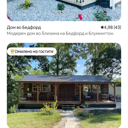
Дом во Бедфорд
Просечна оце
4,98 (43)
Модерен дом во близина на Бедфорд и Блумингтон.
Омилено на гостите
Меѓу најуспешните „Омилени на гостите“