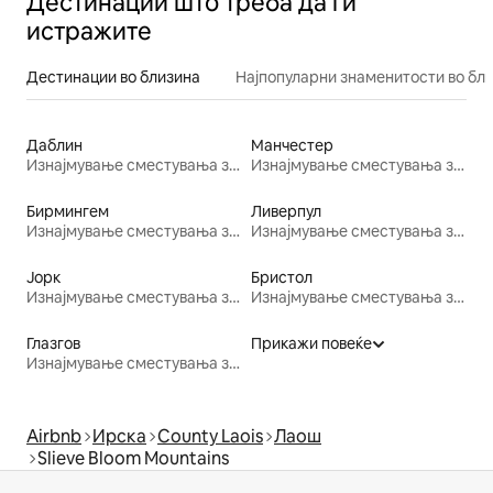
Дестинации што треба да ги
истражите
Дестинации во близина
Најпопуларни знаменитости во бл
Даблин
Манчестер
Изнајмување сместувања за одмор
Изнајмување сместувања за одмор
Бирмингем
Ливерпул
Изнајмување сместувања за одмор
Изнајмување сместувања за одмор
Јорк
Бристол
Изнајмување сместувања за одмор
Изнајмување сместувања за одмор
Глазгов
Прикажи повеќе
Изнајмување сместувања за одмор
Airbnb
Ирска
County Laois
Лаош
Slieve Bloom Mountains