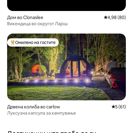
Дом во Clonaslee
Просечна оце
4,98 (80)
Викендица во округот Лајош
Омилено на гостите
Меѓу најуспешните „Омилени на гостите“
Дрвена колиба во carlow
Просечна 
5 (61)
Луксузна капсула за кампување