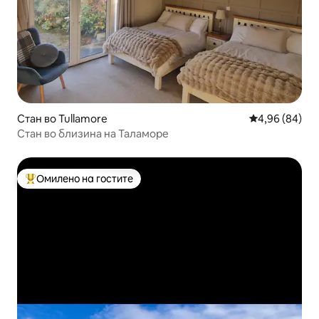
Стан во Tullamore
Просечна оце
4,96 (84)
Стан во близина на Таламоре
Омилено на гостите
Меѓу најуспешните „Омилени на гостите“