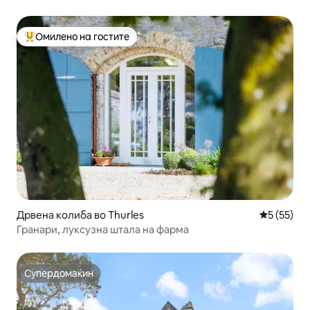
во природа
Омилено на гостите
Меѓу најуспешните „Омилени на гостите“
Дрвена колиба во Thurles
Просечна 
5 (55)
Гранари, луксузна штала на фарма
Супердомаќин
Супердомаќин