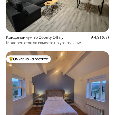
Кондоминиум во County Offaly
Просечна оце
4,91 (67)
Модерен стан за самостојно угостување
Омилено на гостите
Меѓу најуспешните „Омилени на гостите“