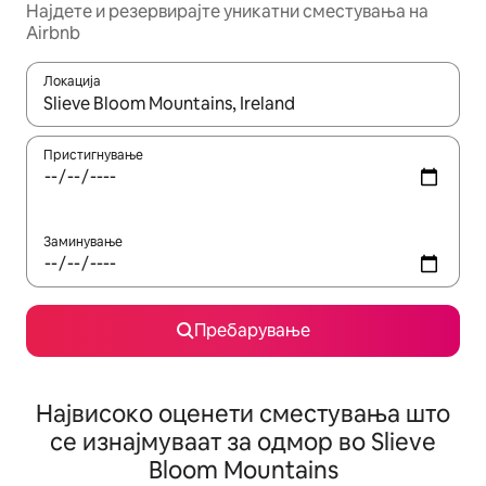
Најдете и резервирајте уникатни сместувања на
Airbnb
Локација
Кога резултатите се достапни, движете се со копчињата со 
Пристигнување
Заминување
Пребарување
Највисоко оценети сместувања што
се изнајмуваат за одмор во Slieve
Bloom Mountains