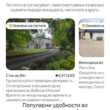
Гостите се согласуваат: овие сместувања се високо
оценети поради локацијата, чистотата и друго.
Омилено на гостите
Омилено на го
Меѓу најуспешните „Омилени на гостите“
Меѓу најуспешни
Викендица во Clo
Литл Хил
Опуштете се на о
Стан во Birr
Просечна оцена: 4,97 од 5, 43
4,97 (430)
спокојно место з
Грузиска куќа и природен резерват од
викендичка со т
19-от век
Со нетрпение очекуваме да ве
малтер. Сопствен пристап. Има
пречекаме во Ballincard House!
доволно надворе
Вратете се чекор назад во времето и
Живописна приро
уживајте во шармот на вашиот
животни. Во близ
Популарни удобности во
приватен стан кој се наоѓа на вториот
Slieve Bloom Way,
кат од нашиот грузиски дом од 19-тиот