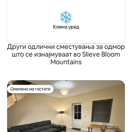
Клима уред
Други одлични сместувања за одмор
што се изнајмуваат во Slieve Bloom
Mountains
Омилено на гостите
Омилено на гостите