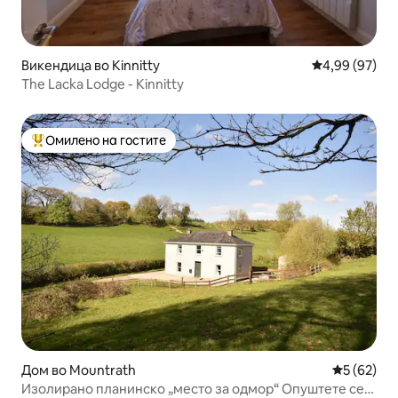
Викендица во Kinnitty
Просечна оце
4,99 (97)
The Lacka Lodge - Kinnitty
Омилено на гостите
Меѓу најуспешните „Омилени на гостите“
Дом во Mountrath
Просечна 
5 (62)
Изолирано планинско „место за одмор“ Опуштете се