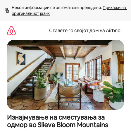
Прескокни
Некои информации се автоматски преведени. 
Прикажи на 
на
оригиналниот јазик
содржина
Ставете го својот дом на Airbnb
Изнајмување на сместувања за
одмор во Slieve Bloom Mountains