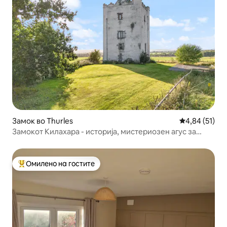
Замок во Thurles
Просечна оце
4,84 (51)
Замокот Килахара - историја, мистериозен агус за
добредојде
Омилено на гостите
Меѓу најуспешните „Омилени на гостите“