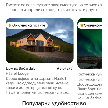
Гостите се согласуваат: овие сместувања се високо
оценети поради локацијата, чистотата и друго.
Омилено на гостите
Омилено на го
Меѓу најуспешните „Омилени на гостите“
Меѓу најуспешни
Дом во Búðardalur
Просечна оцена: 5,0 од 5, 27
5,0 (275)
Háafell Lodge
Гостинска куќа во
Добре дојдовте на фармата Háafell
ókur
Гостинска куќа Л
каде што одгледуваме овци, чуваме
Добре дојдовте в
коњи и имаме пријателско куче.
Лангаборг, неод
Нашата приватна гостинска куќа се
скапоцен камен с
наоѓа на 200 метри над фармата,
кон Sauðárkrókur 
нагоре по планина на 130 метри
Популарни удобности во
Ова спокојно мес
надморска височина. Неодамна е
кревет и кауч на