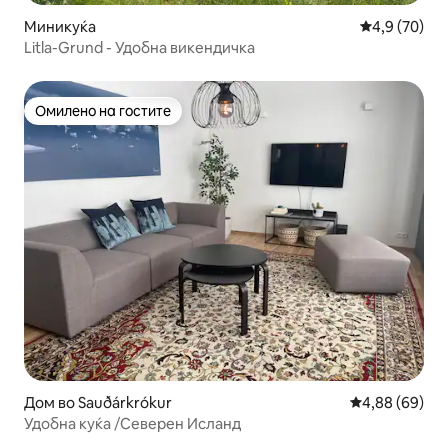
Миникуќа
Просечна оц
4,9 (70)
Litla-Grund - Удобна викендичка
Омилено на гостите
Омилено на гостите
Дом во Sauðárkrókur
Просечна оце
4,88 (69)
Удобна куќа /Северен Исланд