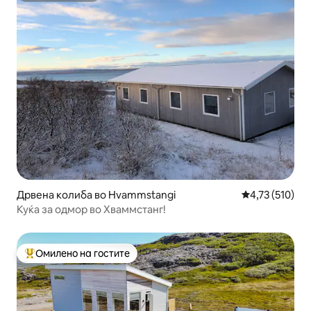
Дрвена колиба во Hvammstangi
Просечна оцен
4,73 (510)
Куќа за одмор во Хваммстанг!
Омилено на гостите
Меѓу најуспешните „Омилени на гостите“