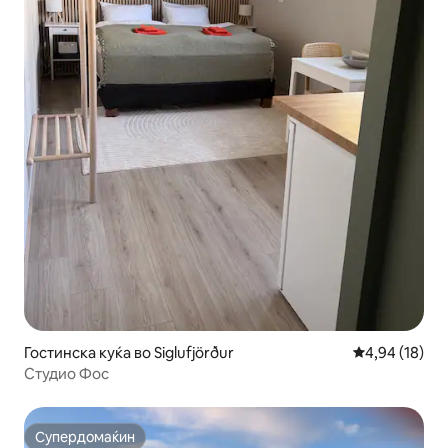
Гостинска куќа во Siglufjörður
Просечна оце
4,94 (18)
Студио Фос
Супердомаќин
Супердомаќин