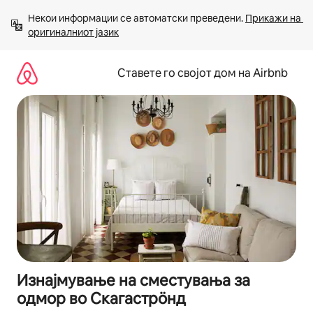
Прескокни
Некои информации се автоматски преведени. 
Прикажи на 
на
оригиналниот јазик
содржина
Ставете го својот дом на Airbnb
Изнајмување на сместувања за
одмор во Скагастрöнд