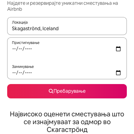
Најдете и резервирајте уникатни сместувања на
Airbnb
Локација
Кога резултатите се достапни, движете се со копчињата со 
Пристигнување
Заминување
Пребарување
Највисоко оценети сместувања што
се изнајмуваат за одмор во
Скагастрöнд