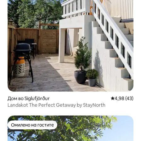
Дом во Siglufjörður
Просечна оце
4,98 (43)
Landakot The Perfect Getaway by StayNorth
Омилено на гостите
Омилено на гостите