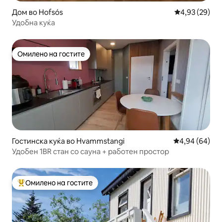
Дом во Hofsós
Просечна оце
4,93 (29)
Удобна куќа
Омилено на гостите
Омилено на гостите
Гостинска куќа во Hvammstangi
Просечна оце
4,94 (64)
Удобен 1BR стан со сауна + работен простор
Омилено на гостите
Меѓу најуспешните „Омилени на гостите“