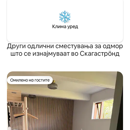
Клима уред
Други одлични сместувања за одмор
што се изнајмуваат во Скагастрöнд
Омилено на гостите
Омилено на гостите