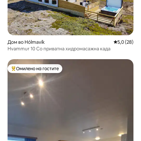
Дом во Hólmavík
Просечна оц
5,0 (28)
Hvammur 10 Со приватна хидромасажна када
Омилено на гостите
Меѓу најуспешните „Омилени на гостите“