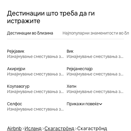
Дестинации што треба да ги
истражите
Дестинации во близина
Најпопуларни знаменитости во бл
Рејкјавик
Вик
Изнајмување сместувања за одмор
Изнајмување сместувања за одмор
Акирејри
Рејкјанеспајр
Изнајмување сместувања за одмор
Изнајмување сместувања за одмор
Коупавогур
Хепн
Изнајмување сместувања за одмор
Изнајмување сместувања за одмор
Селфос
Прикажи повеќе
Изнајмување сместувања за одмор
Airbnb
Исланд
Скагастрöнд
Скагастрöнд