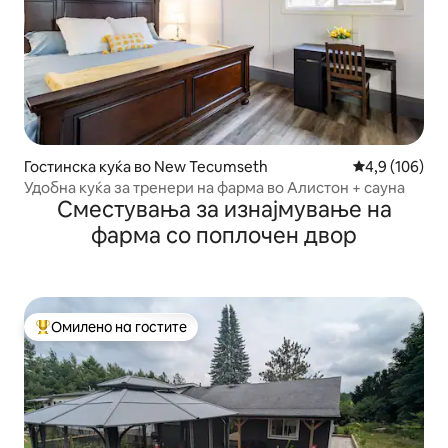
Гостинска куќа во New Tecumseth
Просечна оце
4,9 (106)
Удобна куќа за тренери на фарма во Алистон + сауна
Сместувања за изнајмување на
фарма со поплочен двор
Омилено на гостите
Меѓу најуспешните „Омилени на гостите“