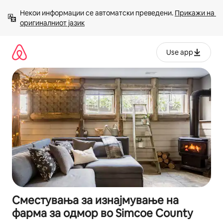
Прескокни
Некои информации се автоматски преведени. 
Прикажи на 
на
оригиналниот јазик
содржина
Use app
Сместувања за изнајмување на
фарма за одмор во Simcoe County