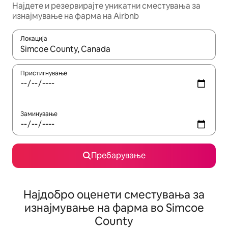
Најдете и резервирајте уникатни сместувања за
изнајмување на фарма на Airbnb
Локација
Кога резултатите се достапни, движете се со копчињата со 
Пристигнување
Заминување
Пребарување
Најдобро оценети сместувања за
изнајмување на фарма во Simcoe
County