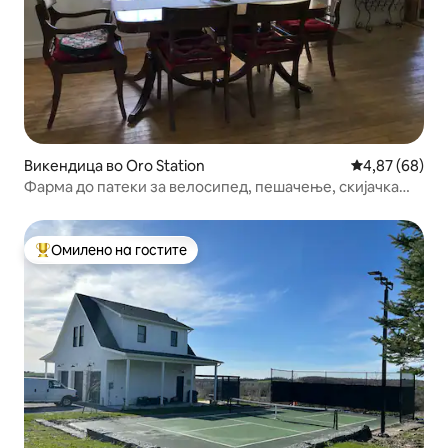
Викендица во Oro Station
Просечна оце
4,87 (68)
Фарма до патеки за велосипед, пешачење, скијачка
шума
Омилено на гостите
Меѓу најуспешните „Омилени на гостите“