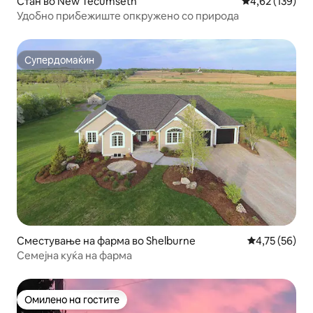
Стан во New Tecumseth
Просечна оцен
4,62 (139)
Удобно прибежиште опкружено со природа
Супердомаќин
Супердомаќин
Сместување на фарма во Shelburne
Просечна оце
4,75 (56)
Семејна куќа на фарма
Омилено на гостите
Омилено на гостите