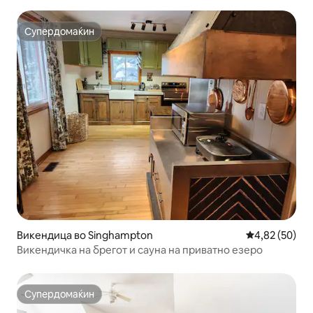
Супердомаќин
Супердомаќин
Викендица во Singhampton
Просечна оце
4,82 (50)
Викендичка на брегот и сауна на приватно езеро
Супердомаќин
Супердомаќин