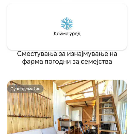
Клима уред
Сместувања за изнајмување на
фарма погодни за семејства
Супердомаќин
Супердомаќин