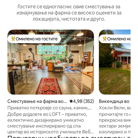
Гостите се едногласни: овие сместувања за
изнајмување на фарма се високо оценети за
локацијата, чистотата и друго.
Омилено на гостите
Омилено на го
Меѓу најуспешните „Омилени на гостите“
Меѓу најуспешни
Сместување на фарма во
Просечна оцена: 4,98 од 5, 35
4,98 (352)
Викендица во Pal
Uxbridge
Приватно поткровје со сауна, камин,
Хокли Вели, вике
Wi-Fi и проектор
земјата
Добре дојдовте во LOFT – приватно,
прочитајте го целиот 
еклектично дизајнирано уникатно
прекрасна викенд
сместување инспирирано од спа
хектари земјиште
центар во историското училиште Веб,
изолирано и тивко. Отворет
на помалку од еден час од Торонто.
концептуалната в