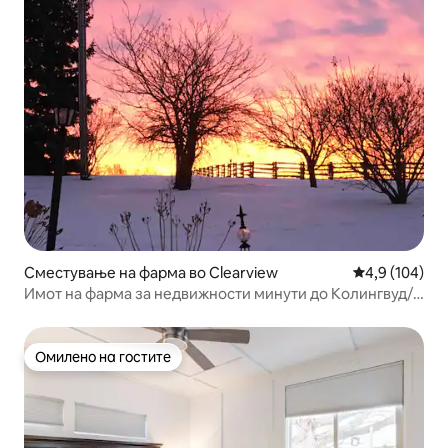
Сместување на фарма во Clearview
Просечна оце
4,9 (104)
Имот на фарма за недвижности минути до Колингвуд/
Блу
Омилено на гостите
Омилено на гостите