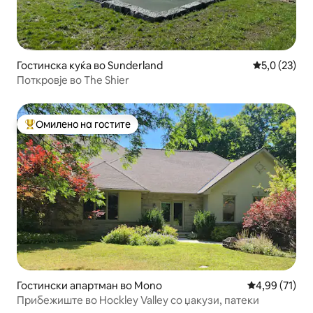
Гостинска куќа во Sunderland
Просечна оц
5,0 (23)
Поткровје во The Shier
Омилено на гостите
Меѓу најуспешните „Омилени на гостите“
Гостински апартман во Mono
Просечна оце
4,99 (71)
Прибежиште во Hockley Valley со џакузи, патеки