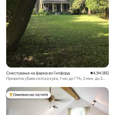
Сместување на фарма во Гилфорд
Просечна оце
4,94 (85)
Приватна убава селска куќа, 1 час до ГТА, 2 мин. до 2
езера
Омилено на гостите
Меѓу најуспешните „Омилени на гостите“