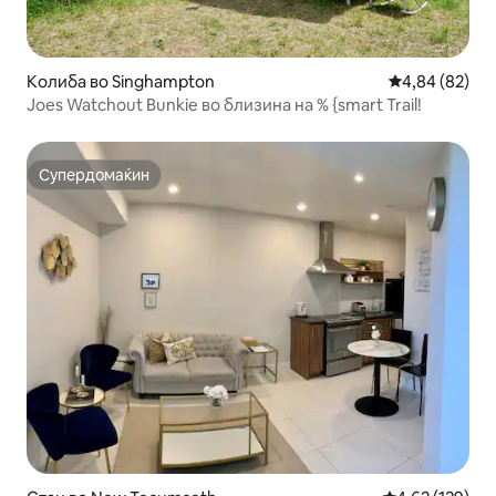
Колиба во Singhampton
Просечна оце
4,84 (82)
Joes Watchout Bunkie во близина на % {smart Trail!
Супердомаќин
Супердомаќин