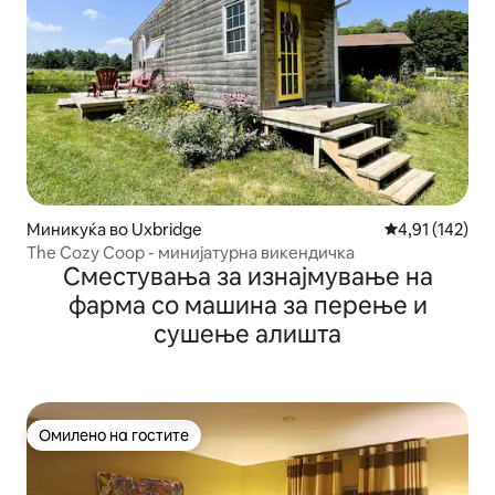
Миникуќа во Uxbridge
Просечна оцен
4,91 (142)
The Cozy Coop - минијатурна викендичка
Сместувања за изнајмување на
фарма со машина за перење и
сушење алишта
Омилено на гостите
Омилено на гостите