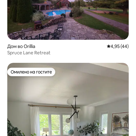
Дом во Orillia
Просечна оце
4,95 (44)
Spruce Lane Retreat
Омилено на гостите
Омилено на гостите