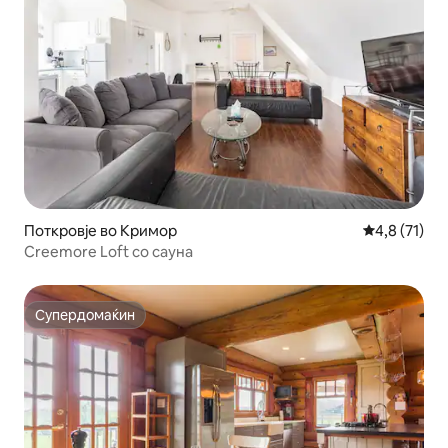
Поткровје во Кримор
Просечна оц
4,8 (71)
Creemore Loft со сауна
Супердомаќин
Супердомаќин