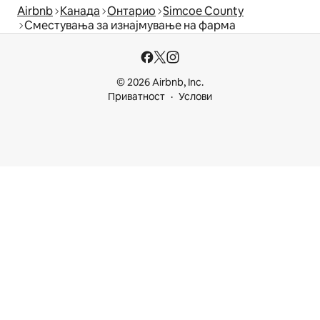
Airbnb
Канада
Онтарио
Simcoe County
Сместувања за изнајмување на фарма
© 2026 Airbnb, Inc.
Приватност
Услови