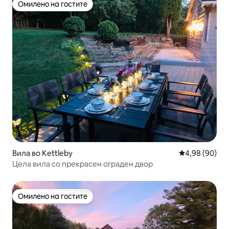
Омилено на гостите
Омилено на гостите
Вила во Kettleby
Просечна оце
4,98 (90)
Цела вила со прекрасен ограден двор
Омилено на гостите
Омилено на гостите