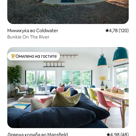
Миникуќа во Coldwater
Просечна оцен
4,78 (120)
Bunkie On The River
Омилено на гостите
Меѓу најуспешните „Омилени на гостите“
Дрвена колиба во Mansfield
Просечна оце
4,98 (48)