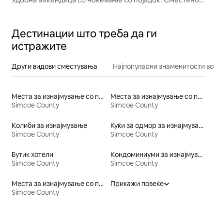
на 4 хектари.
Дестинации што треба да ги
истражите
Други видови сместувања
Најпопуларни знаменитости во 
Места за изнајмување со пристап до плажа
Места за изнајмување со појадок
Simcoe County
Simcoe County
Колиби за изнајмување
Куќи за одмор за изнајмување
Simcoe County
Simcoe County
Бутик хотели
Кондоминиуми за изнајмување
Simcoe County
Simcoe County
Места за изнајмување со пристап до езеро
Прикажи повеќе
Simcoe County