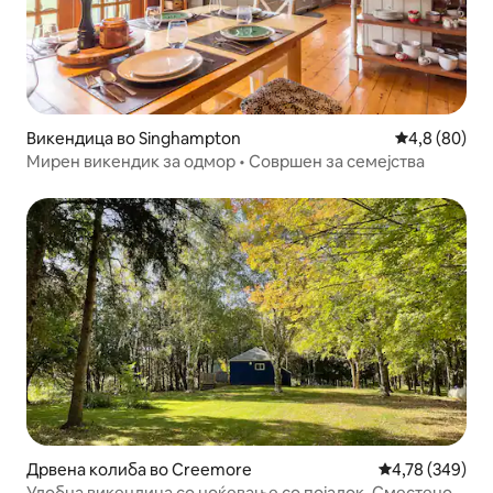
Викендица во Singhampton
Просечна оц
4,8 (80)
Мирен викендик за одмор • Совршен за семејства
Дрвена колиба во Creemore
Просечна оцен
4,78 (349)
Удобна викендица со ноќевање со појадок. Сместено