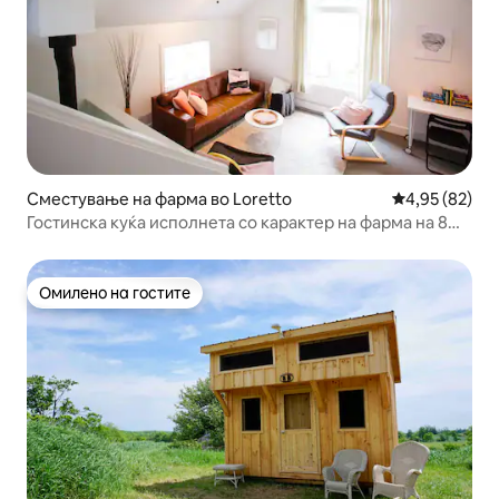
Сместување на фарма во Loretto
Просечна оце
4,95 (82)
Гостинска куќа исполнета со карактер на фарма на 8
хектари
Омилено на гостите
Омилено на гостите