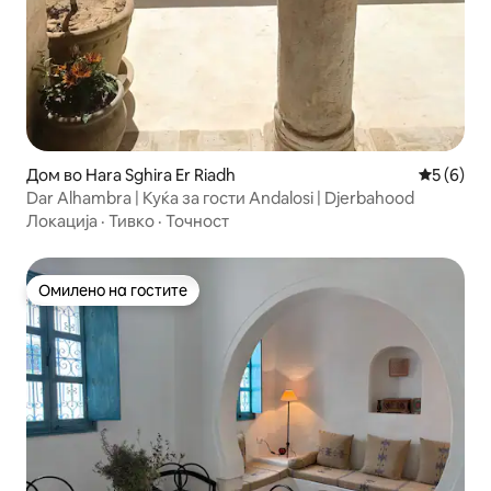
Дом во Hara Sghira Er Riadh
Просечна
5 (6)
Dar Alhambra | Куќа за гости Andalosi | Djerbahood
Локација
·
Тивко
·
Точност
Омилено на гостите
Омилено на гостите