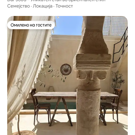
Семејство
·
Локација
·
Точност
Омилено на гостите
Омилено на гостите