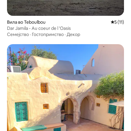
Вила во Teboulbou
Просечна 
5 (11)
Dar Jamila - Au coeur de l 'Oasis
Семејство
·
Гостопримство
·
Декор