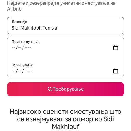
Најдете и резервирајте уникатни сместувања на
Airbnb
Локација
Кога резултатите се достапни, движете се со копчињата со 
Пристигнување
Заминување
Пребарување
Највисоко оценети сместувања што
се изнајмуваат за одмор во Sidi
Makhlouf