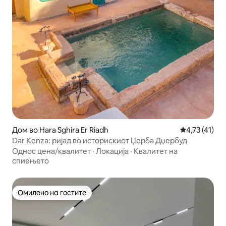
Дом во Hara Sghira Er Riadh
Просечна оце
4,73 (41)
Dar Kenza: ријад во историскиот Џерба Дџербуд
Однос цена/квалитет
·
Локација
·
Квалитет на
спиењето
Омилено на гостите
Омилено на гостите