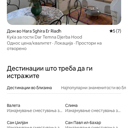
Дом во Hara Sghira Er Riadh
Просечна
5 (7)
Куќа за гости Dar Temna Djerba Hood
Однос цена/квалитет
·
Локација
·
Простори на
отворено
Дестинации што треба да ги
истражите
Дестинации во близина
Најпопуларни знаменитости во бл
Валета
Слима
Изнајмување сместувања за одмор
Изнајмување сместувања за одмор
Сан Џилјан
Сан Павл ил-Бахар
Изнајмување сместувања за одмор
Изнајмување сместувања за одмор