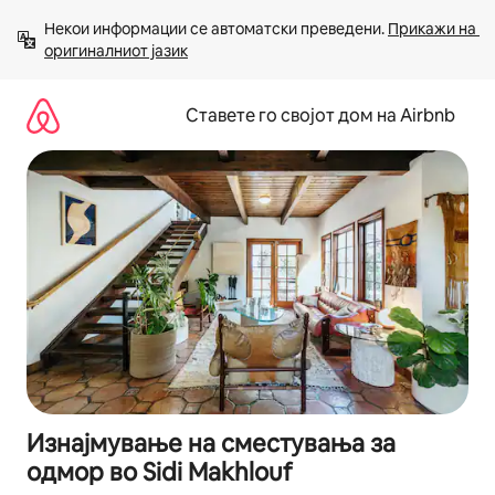
Прескокни
Некои информации се автоматски преведени. 
Прикажи на 
на
оригиналниот јазик
содржина
Ставете го својот дом на Airbnb
Изнајмување на сместувања за
одмор во Sidi Makhlouf