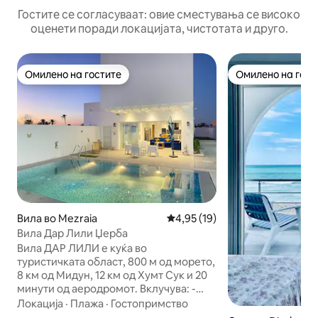
Гостите се согласуваат: овие сместувања се високо
оценети поради локацијата, чистотата и друго.
Омилено на гостите
Омилено на гост
Омилено на гостите
Омилено на гост
Вила во Mezraia
Просечна оцена: 4,95 од 5, 1
4,95 (19)
Вила Дар Лили Џерба
Вила ДАР ЛИЛИ е куќа во
туристичката област, 800 м од морето,
8 км од Мидун, 12 км од Хумт Сук и 20
минути од аеродромот. Вклучува: -
Родителски апартман - 2 спални соби
Локација
·
Плажа
·
Гостопримство
со 2 кревета - Една дневна соба