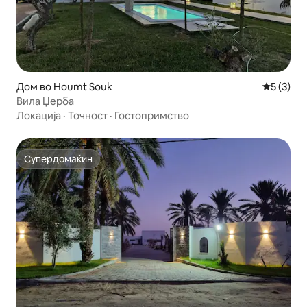
Дом во Houmt Souk
Просечна
5 (3)
Вила Џерба
Локација
·
Точност
·
Гостопримство
Супердомаќин
Супердомаќин