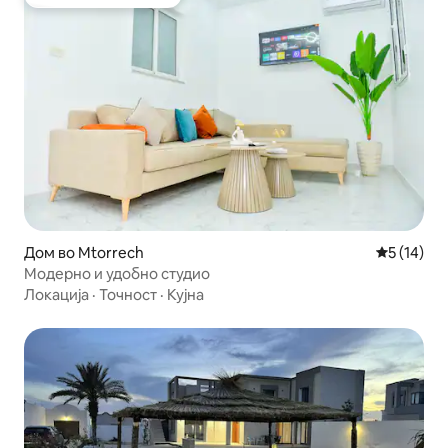
Омилено на гостите
Дом во Mtorrech
Просечна 
5 (14)
Модерно и удобно студио
Локација
·
Точност
·
Кујна