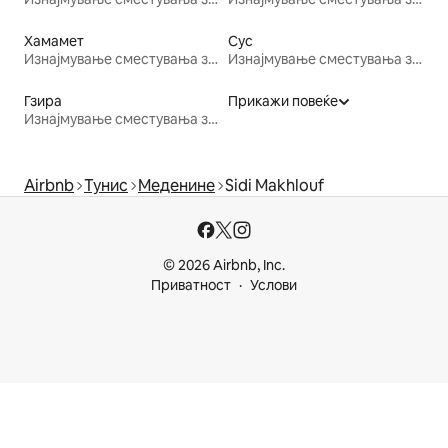
Хамамет
Сус
Изнајмување сместувања за одмор
Изнајмување сместувања за одмор
Гзира
Прикажи повеќе
Изнајмување сместувања за одмор
Airbnb
Тунис
Меденине
Sidi Makhlouf
© 2026 Airbnb, Inc.
Приватност
Услови