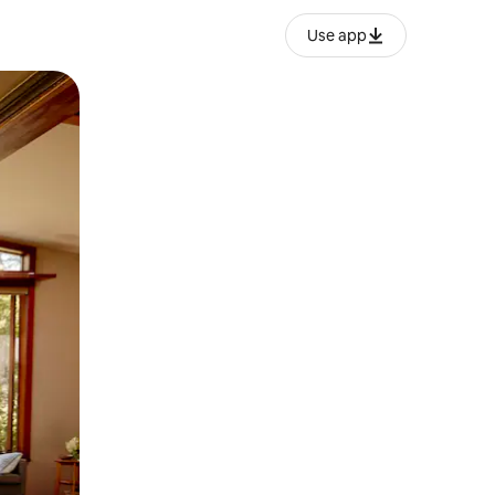
Use app
ње или со лизгање.