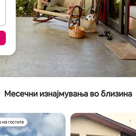
Месечни изнајмувања во близина
 на гостите
 на гостите