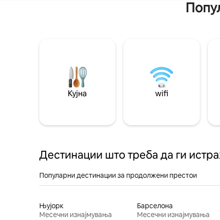
Попул
Кујна
wifi
Дестинации што треба да ги истр
Популарни дестинации за продолжени престои
Њујорк
Барселона
Месечни изнајмувања
Месечни изнајмувања