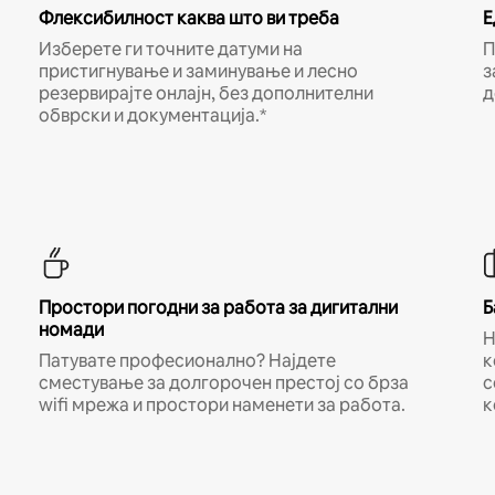
Флексибилност каква што ви треба
Е
Изберете ги точните датуми на
П
пристигнување и заминување и лесно
з
резервирајте онлајн, без дополнителни
д
обврски и документација.*
Простори погодни за работа за дигитални
Б
номади
Н
Патувате професионално? Најдете
к
сместување за долгорочен престој со брза
с
wifi мрежа и простори наменети за работа.
к