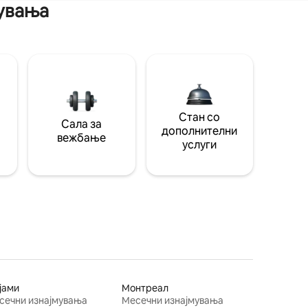
мувања
Стан со
Сала за
дополнителни
вежбање
услуги
јами
Монтреал
сечни изнајмувања
Месечни изнајмувања