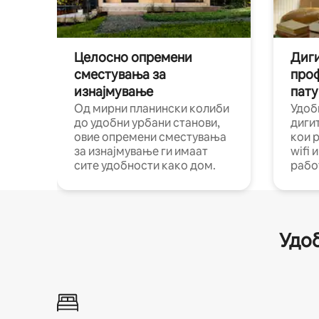
Целосно опремени
Диги
сместувања за
про
изнајмување
пату
Од мирни планински колиби
Удоб
до удобни урбани станови,
диги
овие опремени сместувања
кои 
за изнајмување ги имаат
wifi 
сите удобности како дом.
рабо
Удоб