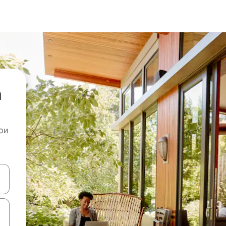
а
ои
копчињата со стрелки нагоре и надолу или истражувајте со допира