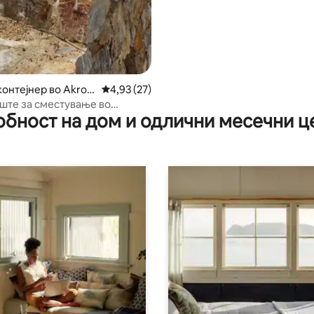
контејнер во Akrop
Просечна оцена: 4,93 од 5, 27 рецензии
4,93 (27)
те за сместување во
обност на дом и одлични месечни ц
р