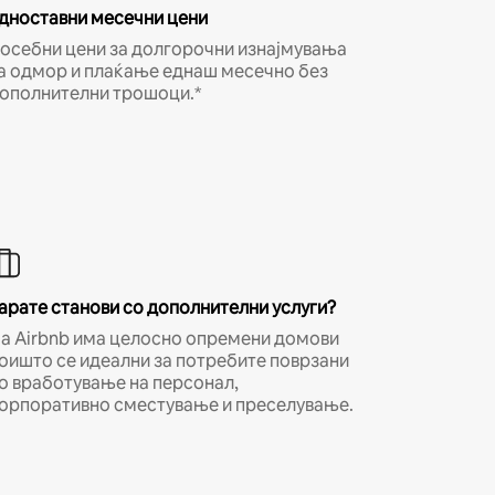
дноставни месечни цени
осебни цени за долгорочни изнајмувања
а одмор и плаќање еднаш месечно без
ополнителни трошоци.*
арате станови со дополнителни услуги?
а Airbnb има целосно опремени домови
оишто се идеални за потребите поврзани
о вработување на персонал,
орпоративно сместување и преселување.