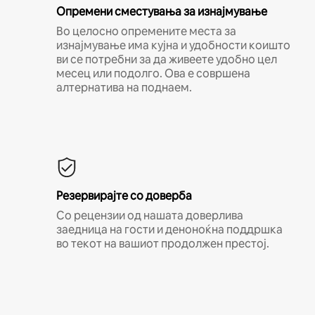
Опремени сместувања за изнајмување
Во целосно опремените места за
изнајмување има кујна и удобности коишто
ви се потребни за да живеете удобно цел
месец или подолго. Ова е совршена
алтернатива на поднаем.
Резервирајте со доверба
Со рецензии од нашата доверлива
заедница на гости и деноноќна поддршка
во текот на вашиот продолжен престој.