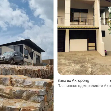
5 од 5, 4 рецензии
Вила во Akropong
Планинско одморалиште Акр
работа и рекреација