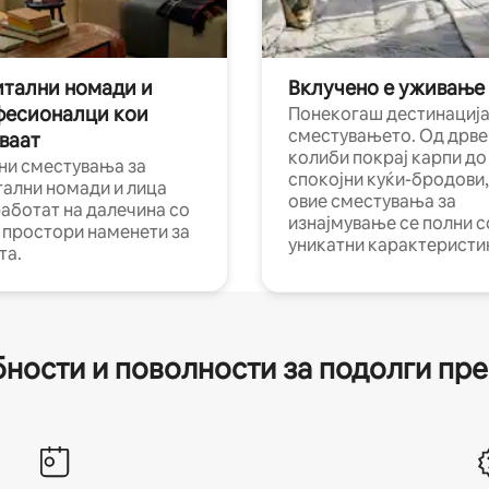
тални номади и
Вклучено е уживање
фесионалци кои
Понекогаш дестинација
сместувањето. Од дрве
ваат
колиби покрај карпи до
ни сместувања за
спокојни куќи-бродови,
тални номади и лица
овие сместувања за
работат на далечина со
изнајмување се полни с
и простори наменети за
уникатни карактеристи
та.
ности и поволности за подолги пр