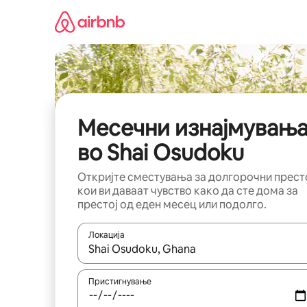
Прескокни
на
содржина
Месечни изнајмувањ
во Shai Osudoku
Откријте сместувања за долгорочни прест
кои ви даваат чувство како да сте дома за
престој од еден месец или подолго.
Локација
Кога резултатите се достапни, движете се со 
Пристигнување