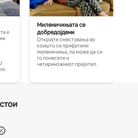
Миленичињата се
добредојдени
та е
ни
Откријте сместувања во
коишто се прифатени
миленичиња, па може да си
го понесете и
о
четириножниот пријател.
ки.
естои