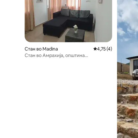
Стан во Madina
Просечна оцена: 4,7
4,75 (4)
Стан во Амрахија, општина
Адента,соба 5