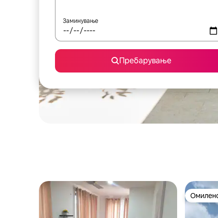
Заминување
Пребарување
Омилено
Омилено