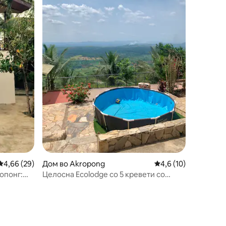
Просечна оцена: 4,66 од 5, 29 рецензии
4,66 (29)
Дом во Akropong
Просечна оцена: 4,6
4,6 (10)
опонг:
Целосна Ecolodge со 5 кревети со
поглед на SafariValley