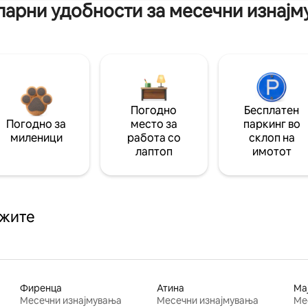
арни удобности за месечни изнај
Погодно
Бесплатен
Погодно за
место за
паркинг во
миленици
работа со
склоп на
лаптоп
имотот
ажите
Фиренца
Атина
Ма
Месечни изнајмувања
Месечни изнајмувања
Ме