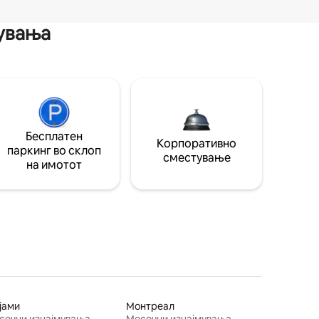
мувања
Бесплатен
Корпоративно
паркинг во склоп
сместување
на имотот
јами
Монтреал
сечни изнајмувања
Месечни изнајмувања