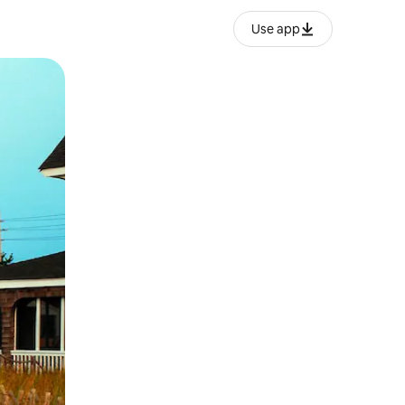
Use app
ње или со лизгање.