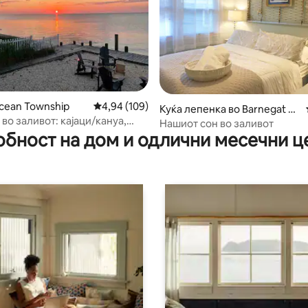
cean Township
Просечна оцена: 4,94 од 5, 109 рецензии
4,94 (109)
 од 5, 19 рецензии
Куќа лепенка во Barnegat Li
во заливот: кајаци/кануа,
ght
Нашиот сон во заливот
иби, поглед
обност на дом и одлични месечни ц