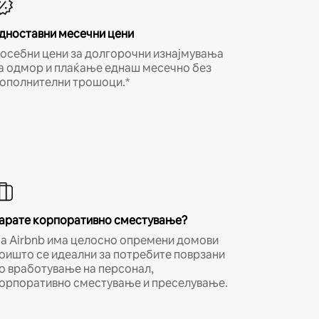
дноставни месечни цени
осебни цени за долгорочни изнајмувања
а одмор и плаќање еднаш месечно без
ополнителни трошоци.*
арате корпоративно сместување?
а Airbnb има целосно опремени домови
оишто се идеални за потребите поврзани
о вработување на персонал,
орпоративно сместување и преселување.