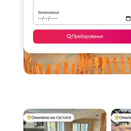
Заминување
Пребарување
Омилено на гостите
Омиле
Меѓу најуспешните „Омилени на гостите“
Меѓу на