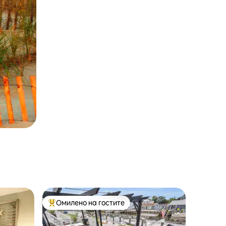
Омилено на гостите
Меѓу најуспешните „Омилени на гостите“