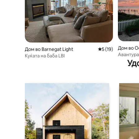
Дом во O
Дом во Barnegat Light
Просечна оцена: 5
5 (19)
Авантура 
Куќата на баба LBI
школки/р
Уд