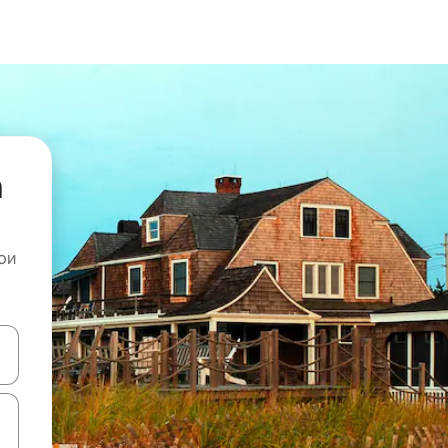
а
ои
копчињата со стрелки нагоре и надолу или истражувајте со допира