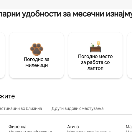
арни удобности за месечни изнај
Погодно место
Погодно за
за работа со
миленици
лаптоп
ажите
естинации во близина
Други видови сместувања
Фиренца
Атина
Ма
Месечни изнајмувања
Месечни изнајмувања
Ме