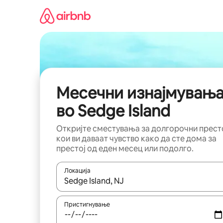
Прескокни
на
содржина
Месечни изнајмувањ
во Sedge Island
Откријте сместувања за долгорочни прест
кои ви даваат чувство како да сте дома за
престој од еден месец или подолго.
Локација
Кога резултатите се достапни, движете се со 
Пристигнување