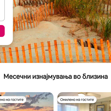
Месечни изнајмувања во близина
но на гостите
Омилено на гостите
јуспешните „Омилени на гостите“
Омилено на гостите