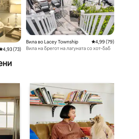
Вила во Lacey Township
Просечна оцена: 4,99
4,99 (79)
Вила на брегот на лагуната со хот-баб
Просечна оцена: 4,93 од 5, 73 рецензии
4,93 (73)
ени