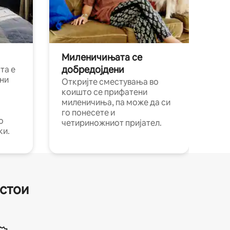
Миленичињата се
добредојдени
та е
ни
Откријте сместувања во
коишто се прифатени
миленичиња, па може да си
го понесете и
о
четириножниот пријател.
ки.
естои