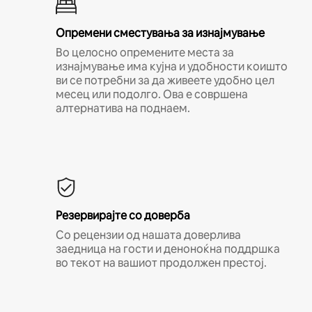
Опремени сместувања за изнајмување
Во целосно опремените места за
изнајмување има кујна и удобности коишто
ви се потребни за да живеете удобно цел
месец или подолго. Ова е совршена
алтернатива на поднаем.
Резервирајте со доверба
Со рецензии од нашата доверлива
заедница на гости и деноноќна поддршка
во текот на вашиот продолжен престој.