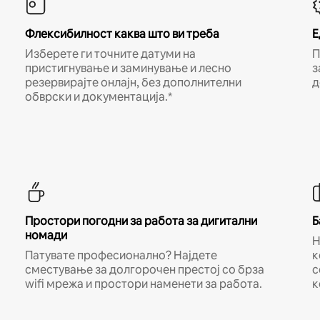
Флексибилност каква што ви треба
Е
Изберете ги точните датуми на
П
пристигнување и заминување и лесно
з
резервирајте онлајн, без дополнителни
д
обврски и документација.*
Простори погодни за работа за дигитални
Б
номади
Н
Патувате професионално? Најдете
к
сместување за долгорочен престој со брза
с
wifi мрежа и простори наменети за работа.
к