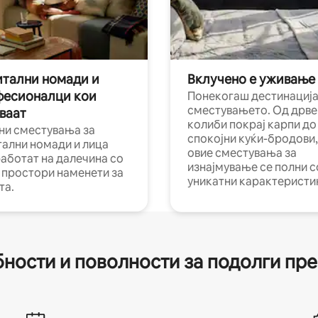
тални номади и
Вклучено е уживање
фесионалци кои
Понекогаш дестинација
сместувањето. Од дрве
ваат
колиби покрај карпи до
ни сместувања за
спокојни куќи-бродови,
тални номади и лица
овие сместувања за
работат на далечина со
изнајмување се полни с
и простори наменети за
уникатни карактеристи
та.
ности и поволности за подолги пр