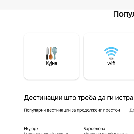
Попул
Кујна
wifi
Дестинации што треба да ги истр
Популарни дестинации за продолжени престои
Д
Њујорк
Барселона
Месечни изнајмувања
Месечни изнајмувања