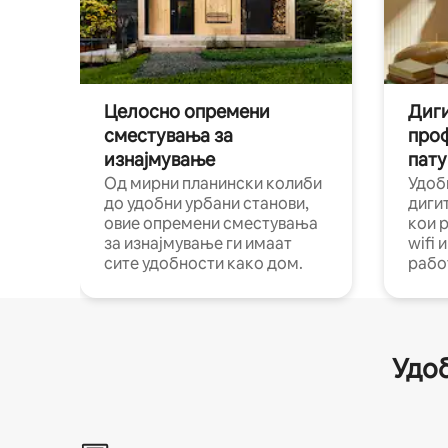
Целосно опремени
Диги
сместувања за
про
изнајмување
пату
Од мирни планински колиби
Удоб
до удобни урбани станови,
диги
овие опремени сместувања
кои 
за изнајмување ги имаат
wifi 
сите удобности како дом.
рабо
Удоб