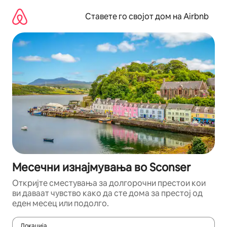
Прескокни
на
Ставете го својот дом на Airbnb
содржина
Месечни изнајмувања во Sconser
Откријте сместувања за долгорочни престои кои
ви даваат чувство како да сте дома за престој од
еден месец или подолго.
Локација