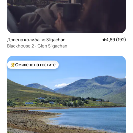
Дрвена колиба во Sligachan
Просечна оцен
4,89 (192)
Blackhouse 2 - Glen Sligachan
Омилено на гостите
Меѓу најуспешните „Омилени на гостите“