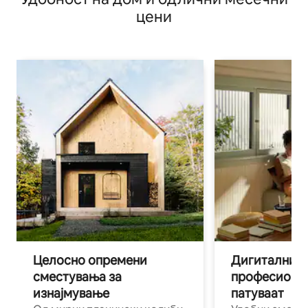
цени
Целосно опремени
Дигитални н
сместувања за
професиона
изнајмување
патуваат