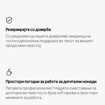
Резервирајте со доверба
Со рецензии од нашата доверлива заедница на
гости и деноноќна поддршка во текот на вашиот
продолжен престој.
Простори погодни за работа за дигитални номади
Патувате професионално? Најдете сместување за
долгорочен престој со брза wifi мрежа и простори
наменети за работа.