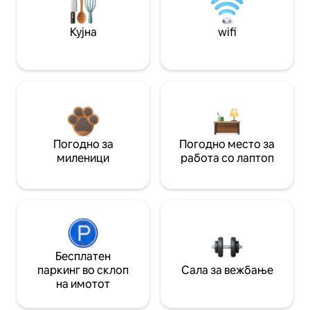
Кујна
wifi
Погодно за
Погодно место за
миленици
работа со лаптоп
Бесплатен
паркинг во склоп
Сала за вежбање
на имотот