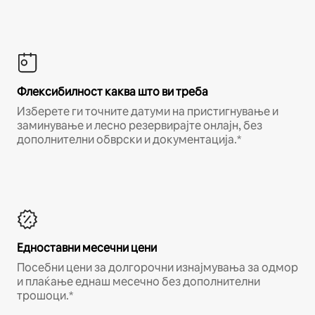
Флексибилност каква што ви треба
Изберете ги точните датуми на пристигнување и
заминување и лесно резервирајте онлајн, без
дополнителни обврски и документација.*
Едноставни месечни цени
Посебни цени за долгорочни изнајмувања за одмор
и плаќање еднаш месечно без дополнителни
трошоци.*