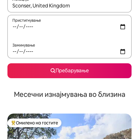
Кога резултатите се достапни, движете се со копчињата со 
Пристигнување
Заминување
Пребарување
Месечни изнајмувања во близина
Омилено на гостите
Меѓу најуспешните „Омилени на гостите“