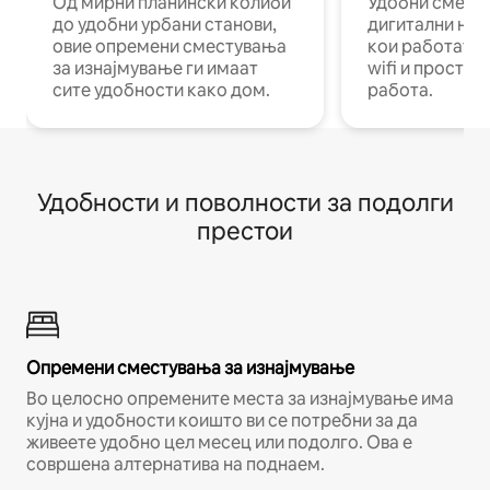
Од мирни планински колиби
Удобни смест
до удобни урбани станови,
дигитални ном
овие опремени сместувања
кои работат н
за изнајмување ги имаат
wifi и простор
сите удобности како дом.
работа.
Удобности и поволности за подолги
престои
Опремени сместувања за изнајмување
Во целосно опремените места за изнајмување има
кујна и удобности коишто ви се потребни за да
живеете удобно цел месец или подолго. Ова е
совршена алтернатива на поднаем.