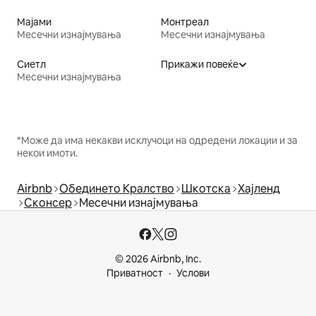
Мајами
Монтреал
Месечни изнајмувања
Месечни изнајмувања
Сиетл
Прикажи повеќе
Месечни изнајмувања
*Може да има некакви исклучоци на одредени локации и за
некои имоти.
Airbnb
Обединето Кралство
Шкотска
Хајленд
Сконсер
Месечни изнајмувања
© 2026 Airbnb, Inc.
Приватност
Услови