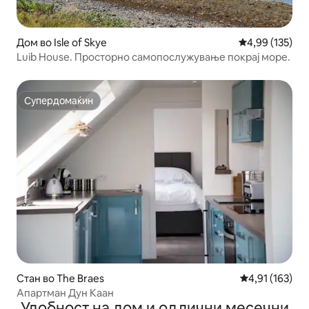
Дом во Isle of Skye
Просечна оцен
4,99 (135)
Luib House. Просторно самопослужување покрај море.
Супердомаќин
Супердомаќин
Стан во The Braes
Просечна оцен
4,91 (163)
Апартман Дун Каан
Удобност на дом и одлични месечни