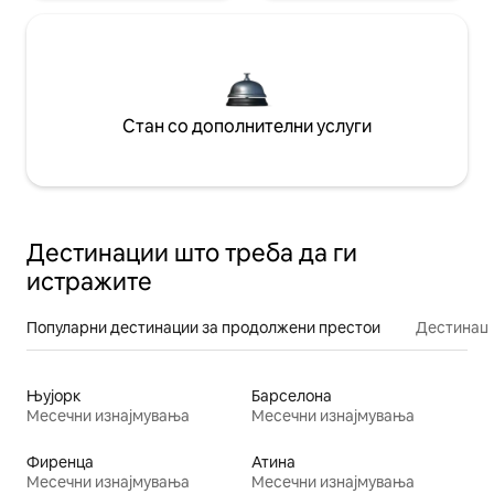
Стан со дополнителни услуги
Дестинации што треба да ги
истражите
Популарни дестинации за продолжени престои
Дестинаци
Њујорк
Барселона
Месечни изнајмувања
Месечни изнајмувања
Фиренца
Атина
Месечни изнајмувања
Месечни изнајмувања