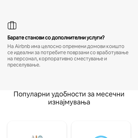
Барате станови со дополнителни услуги?
На Airbnb има целосно опремени домови коишто
се идеални за потребите поврзани со вработување
на персонал, корпоративно сместување и
преселување.
Популарни удобности за месечни
изнајмувања