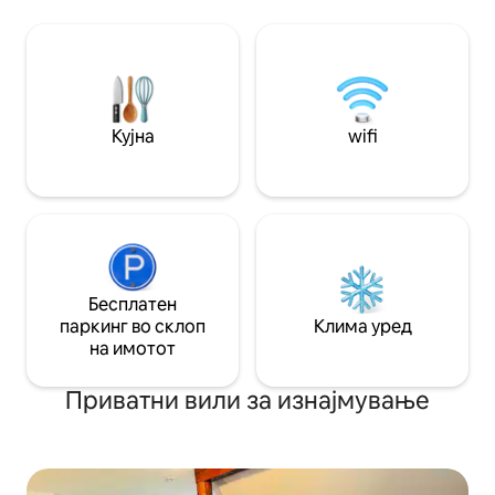
за одмор, стол за на плажа, лежалки
барате разновидн
за сончање и џакузи на отворено
стигнете до Либе
(37,5°) со дрвена платформа нуди
1 час и преку А20 
многу простор за опуштање и
До Travemünde и
рекреација. Со нетрпение го
да се стигне пре
очекуваме вашиот одмор од
патека на Балтич
соништата во нашиот удобен и
Кујна
wifi
луксузен дом за одмор. Официјална
DTV оцена за 2026 г.: 5 ѕвезди.
Бесплатен
паркинг во склоп
Клима уред
на имотот
Приватни вили за изнајмување