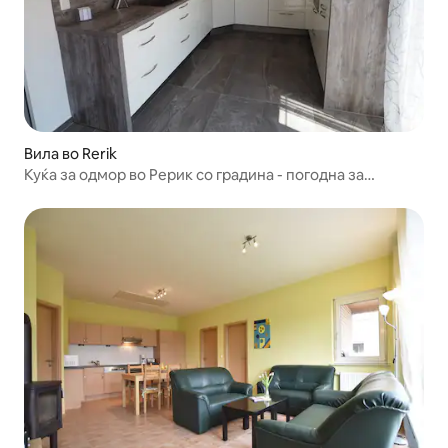
Вила во Rerik
Куќа за одмор во Рерик со градина - погодна за
миленичиња