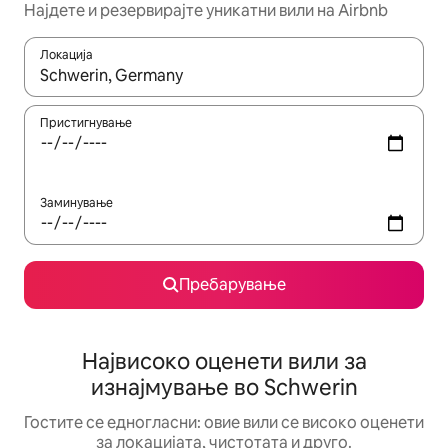
Најдете и резервирајте уникатни вили на Airbnb
Локација
Кога резултатите се достапни, движете се со копчињата со 
Пристигнување
Заминување
Пребарување
Највисоко оценети вили за
изнајмување во Schwerin
Гостите се едногласни: овие вили се високо оценети
за локацијата, чистотата и друго.