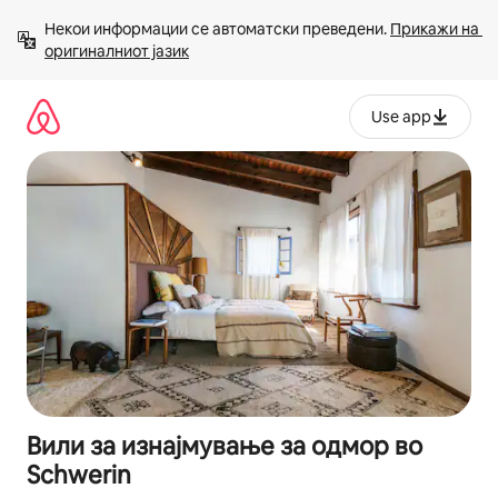
Прескокни
Некои информации се автоматски преведени. 
Прикажи на 
на
оригиналниот јазик
содржина
Use app
Вили за изнајмување за одмор во
Schwerin