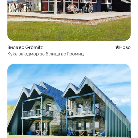
Вила во Grömitz
Ново сме
Ново
Куќа за одмор за 6 лица во Громиц