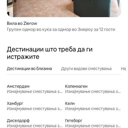
Вила во Zierow
Групен одмор во куќа за одмор во Зиероу за 12 гости
Дестинации што треба да ги
истражите
Дестинации во близина
Други видови сместувања
Нај
Амстердам
Копенхаген
Изнајмување сместувања за одмор
Изнајмување сместувања за одмор
Хамбург
Келн
Изнајмување сместувања за одмор
Изнајмување сместувања за одмор
Диселдорф
Гетеборг
Изнајмување сместувања за одмор
Изнајмување сместувања за одмор