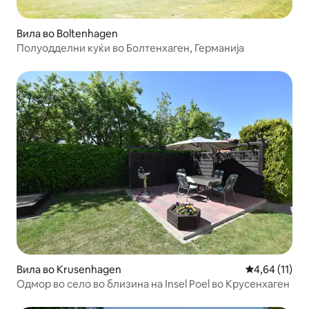
Вила во Boltenhagen
Полуодделни куќи во Болтенхаген, Германија
Вила во Krusenhagen
Просечна оце
4,64 (11)
Одмор во село во близина на Insel Poel во Крусенхаген