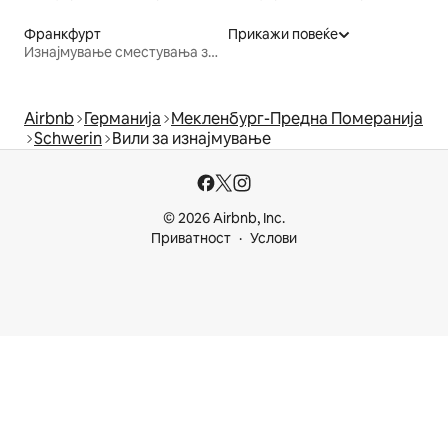
Франкфурт
Прикажи повеќе
Изнајмување сместувања за одмор
Airbnb
Германија
Мекленбург-Предна Померанија
Schwerin
Вили за изнајмување
© 2026 Airbnb, Inc.
Приватност
Услови