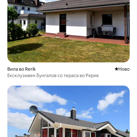
Вила во Rerik
Ново сме
Ново
Ексклузивен бунгалов со тераса во Рерик