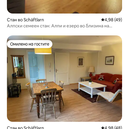
Стан во Schäftlarn
Просечна оце
4,98 (49)
Алпски семеен стан: Алпи и езеро во близина на
Минхен
Омилено на гостите
Омилено на гостите
Стан во Schäftlarn
Просечна оце
4,98 (48)