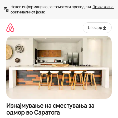
Прескокни
Некои информации се автоматски преведени. 
Прикажи на 
на
оригиналниот јазик
содржина
Use app
Изнајмување на сместувања за
одмор во Саратога