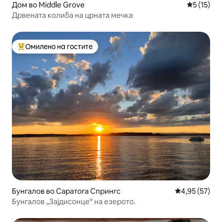
Дом во Middle Grove
Просечна 
5 (15)
Дрвената колиба на црната мечка
Омилено на гостите
Меѓу најуспешните „Омилени на гостите“
Бунгалов во Саратога Спрингс
Просечна оце
4,95 (57)
Бунгалов „Зајдисонце“ на езерото.