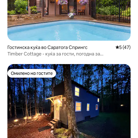
Гостинска куќа во Саратога Спрингс
Просечна 
5 (47)
Timber Cottage - куќа за гости, погодна за
миленичиња.
Омилено на гостите
Омилено на гостите