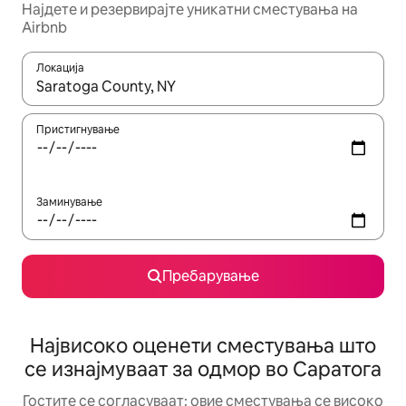
Најдете и резервирајте уникатни сместувања на
Airbnb
Локација
Кога резултатите се достапни, движете се со копчињата со 
Пристигнување
Заминување
Пребарување
Највисоко оценети сместувања што
се изнајмуваат за одмор во Саратога
Гостите се согласуваат: овие сместувања се високо