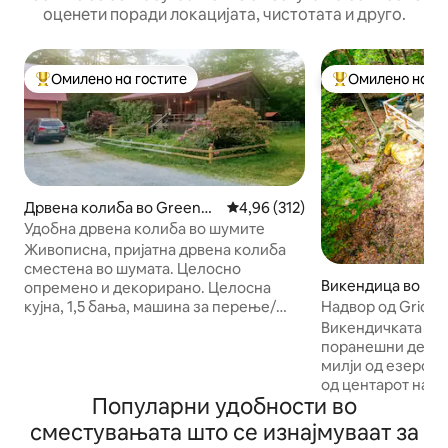
оценети поради локацијата, чистотата и друго.
Омилено на гостите
Омилено на го
Меѓу најуспешните „Омилени на гостите“
Меѓу најуспешни
Дрвена колиба во Greenfie
Просечна оцена: 4,96 од 5, 31
4,96 (312)
ld Center
Удобна дрвена колиба во шумите
Живописна, пријатна дрвена колиба
сместена во шумата. Целосно
Викендица во Mid
опремено и декорирано. Целосна
e
кујна, 1,5 бања, машина за перење/
Надвор од Grid C
сушење. 1 спална соба со брачен
поток кој седи на
Викендичката во 
кревет и одвоени кревети. 1 соба со
поранешни девојк
брачен кревет (широк 150 – 179 см).
милји од езерото
Достапни се 2 одвоени кревети XL.
од центарот на Са
Погледнете ги сликите за димензиите
Популарни удобности во
Погодно за милен
на креветот. Пристапно за лица со
имот од затворен тип - По
сместувањата што се изнајмуваат за
попреченост, простор со биро, wifi,
Поглед на поток 