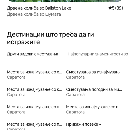
Дрвена колиба во Ballston Lake
Просечна 
5 (39)
Дрвена колиба во шумата
Дестинации што треба да ги
истражите
Други видови сместувања
Најпопуларни знаменитости во 
Места за изнајмување со хидромасажна када
Сместувања за изнајмување погодни за семејства
Саратога
Саратога
Места за изнајмување со кајак
Сместувања погодни за миленичиња
Саратога
Саратога
Места за изнајмување со пристап до плажа
Места за изнајмување со појадок
Саратога
Саратога
Места за изнајмување со пристап до езеро
Прикажи повеќе
Саратога