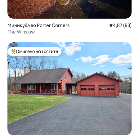
Миникуќа во Porter Corners
Просечна оце
4,87 (83)
The Winslow
Омилено на гостите
Меѓу најуспешните „Омилени на гостите“