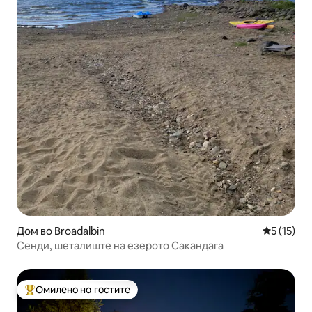
Дом во Broadalbin
Просечна 
5 (15)
Сенди, шеталиште на езерото Сакандага
Омилено на гостите
Меѓу најуспешните „Омилени на гостите“