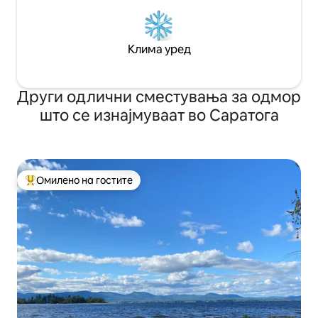
Клима уред
Други одлични сместувања за одмор
што се изнајмуваат во Саратога
Омилено на гостите
Меѓу најуспешните „Омилени на гостите“