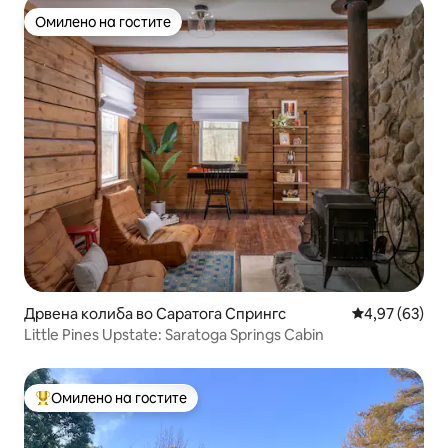
Омилено на гостите
Омилено на гостите
Дрвена колиба во Саратога Спрингс
Просечна оце
4,97 (63)
Little Pines Upstate: Saratoga Springs Cabin
Омилено на гостите
Меѓу најуспешните „Омилени на гостите“