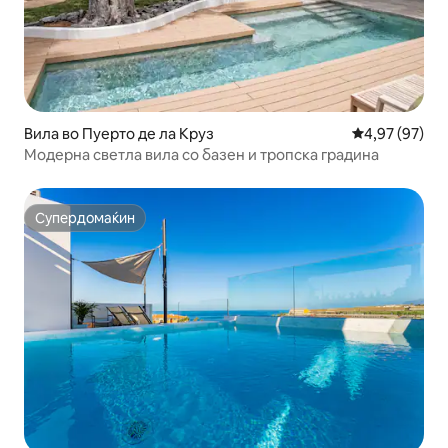
Вила во Пуерто де ла Круз
Просечна оце
4,97 (97)
Модерна светла вила со базен и тропска градина
Супердомаќин
Супердомаќин