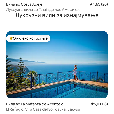
Вила во Costa Adeje
Просечна оце
4,65 (20)
Луксузна вила во Плаја де лас Америкас
Луксузни вили за изнајмување
Омилено на гостите
Меѓу најуспешните „Омилени на гостите“
Вила во La Matanza de Acentejo
Просечна оце
5,0 (116)
El Refugio: Villa Casa del Sol, сауна, џакузи