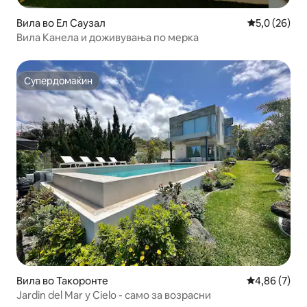
Вила во Ел Саузал
Просечна оц
5,0 (26)
Вила Канела и доживувања по мерка
Супердомаќин
Супердомаќин
Вила во Такоронте
Просечна оц
4,86 (7)
Jardin del Mar y Cielo - само за возрасни