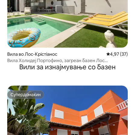
Вила во Лос-Крістіанос
Просечна оце
4,97 (37)
Вила Холидеј Портофино, загреан базен Лос
Вили за изнајмување со базен
Кристијанос
Супердомаќин
Супердомаќин