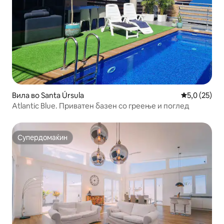
Вила во Santa Úrsula
Просечна оц
5,0 (25)
Atlantic Blue. Приватен базен со греење и поглед
Супердомаќин
Супердомаќин