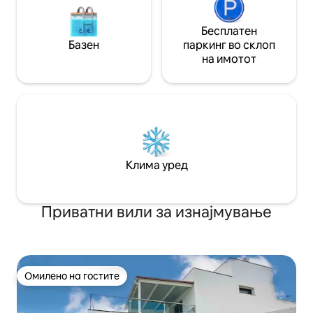
Бесплатен
Базен
паркинг во склоп
на имотот
Клима уред
Приватни вили за изнајмување
Омилено на гостите
Омилено на гостите