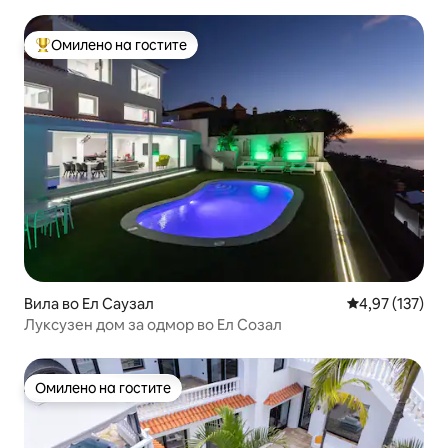
Омилено на гостите
Меѓу најуспешните „Омилени на гостите“
Вила во Ел Саузал
Просечна оцен
4,97 (137)
Луксузен дом за одмор во Ел Созал
Омилено на гостите
Омилено на гостите