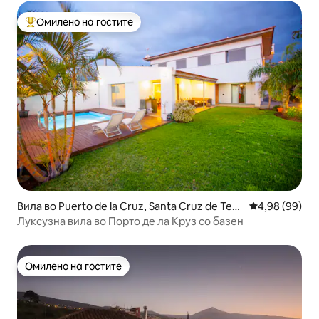
Омилено на гостите
Меѓу најуспешните „Омилени на гостите“
Вила во Puerto de la Cruz, Santa Cruz de Ten
Просечна оце
4,98 (99)
erife
Луксузна вила во Порто де ла Круз со базен
Омилено на гостите
Омилено на гостите