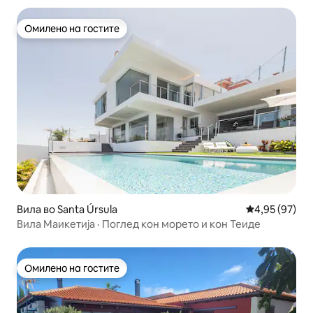
Омилено на гостите
Омилено на гостите
Вила во Santa Úrsula
Просечна оце
4,95 (97)
Вила Маикетија · Поглед кон морето и кон Теиде
Омилено на гостите
Омилено на гостите