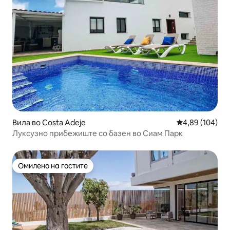
Вила во Costa Adeje
Просечна оцен
4,89 (104)
Луксузно прибежиште со базен во Сиам Парк
Омилено на гостите
Омилено на гостите