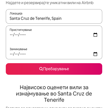
Најдете и резервирајте уникатни вили на Airbnb
Локација
Кога резултатите се достапни, движете се со копчињата со 
Пристигнување
Заминување
Пребарување
Највисоко оценети вили за
изнајмување во Santa Cruz de
Tenerife