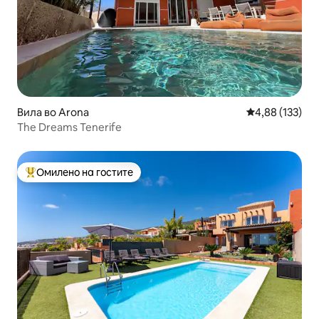
Вила во Arona
Просечна оцен
4,88 (133)
The Dreams Tenerife
Омилено на гостите
Меѓу најуспешните „Омилени на гостите“