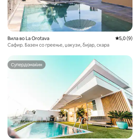
Вила во La Orotava
Просечна о
5,0 (9)
Сафир. Базен со греење, џакузи, бијар, скара
Супердомаќин
Супердомаќин