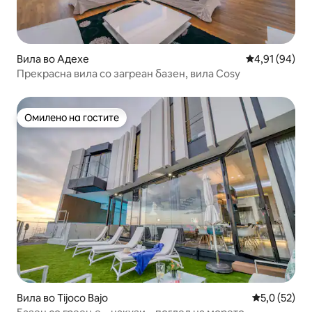
Вила во Адехе
Просечна оце
4,91 (94)
Прекрасна вила со загреан базен, вила Cosy
Омилено на гостите
Омилено на гостите
Вила во Tijoco Bajo
Просечна оц
5,0 (52)