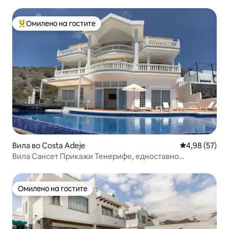
Омилено на гостите
Меѓу најуспешните „Омилени на гостите“
Вила во Costa Adeje
Просечна оце
4,98 (57)
Вила Сансет Прикажи Тенерифе, едноставно
неверојатно
Омилено на гостите
Омилено на гостите