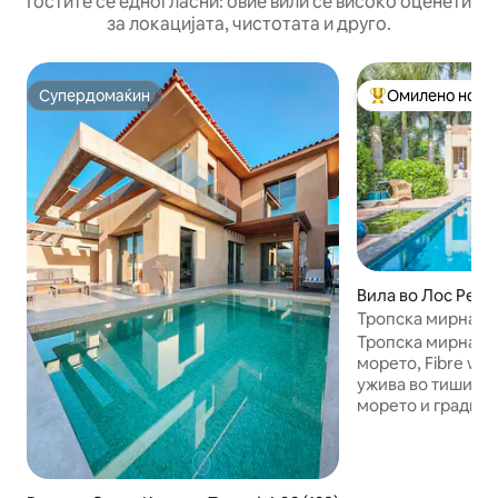
Гостите се едногласни: овие вили се високо оценети
за локацијата, чистотата и друго.
Супердомаќин
Омилено на го
Супердомаќин
Меѓу најуспешни
Вила во Лос Реал
Тропска мирна гр
близина на море
Тропска мирна гр
морето, Fibre wi f
ужива во тишинат
морето и градина
фасцинација. Нај
катче е неговиот
надворешниот лау
да уживате во со