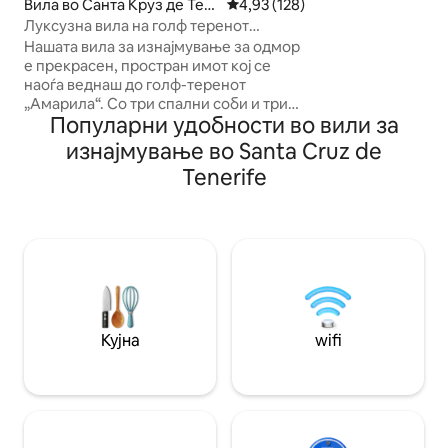
Вила во Санта Круз де Тен
Просечна оцена: 4,93 од 5, 12
4,93 (128)
попладне и зајди
ерифе
Луксузна вила на голф теренот
остатокот од год
Амарила
Нашата вила за изнајмување за одмор
област на базен.
е прекрасен, простран имот кој се
до познатата Пла
наоѓа веднаш до голф-теренот
опуштена атмосф
„Амарила“. Со три спални соби и три
прекрасните зајд
Популарни удобности во вили за
бањи, ова е совршено место за одмор
натпреварите во
за група пријатели или семејство.
изнајмување во Santa Cruz de
Вилата има загреан базен, совршен за
Tenerife
смирувачко пливање во поладни
денови или опуштање во секое време
од годината. Локацијата на вилата е
ненадминлива, а плажата е
оддалечена само 20 минути
пешачење. Може да уживате во
прекрасните зајдисонца од удобноста
на приватниот балкон на вилата.
Кујна
wifi