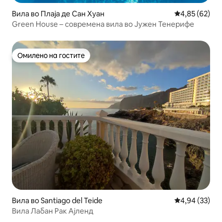
Вила во Плаја де Сан Хуан
Просечна оце
4,85 (62)
Green House – современа вила во Јужен Тенерифе
Омилено на гостите
Омилено на гостите
Вила во Santiago del Teide
Просечна оце
4,94 (33)
Вила Лабан Рак Ајленд