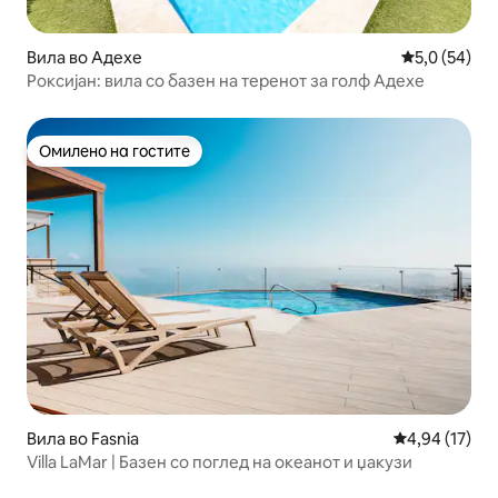
Вила во Адехе
Просечна оц
5,0 (54)
Роксијан: вила со базен на теренот за голф Адехе
Омилено на гостите
Омилено на гостите
Вила во Fasnia
Просечна оце
4,94 (17)
Villa LaMar | Базен со поглед на океанот и џакузи