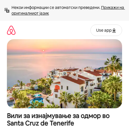
Прескокни
Некои информации се автоматски преведени. 
Прикажи на 
на
оригиналниот јазик
содржина
Use app
Вили за изнајмување за одмор во
Santa Cruz de Tenerife