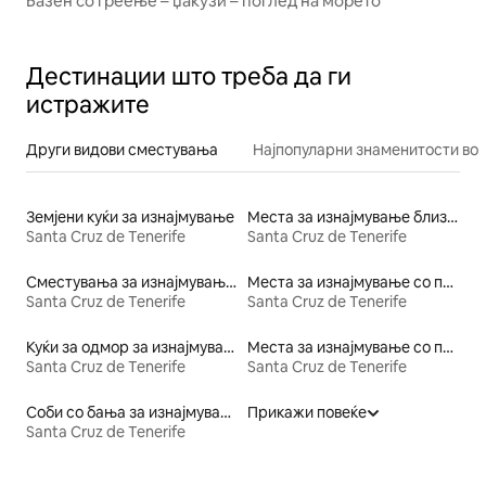
Базен со греење – џакузи – поглед на морето
Дестинации што треба да ги
истражите
Други видови сместувања
Најпопуларни знаменитости во 
Земјени куќи за изнајмување
Места за изнајмување близу ски-патека
Santa Cruz de Tenerife
Santa Cruz de Tenerife
Сместувања за изнајмување со кревет со пристапна висина
Места за изнајмување со појадок
Santa Cruz de Tenerife
Santa Cruz de Tenerife
Куќи за одмор за изнајмување
Места за изнајмување со пристап до плажа
Santa Cruz de Tenerife
Santa Cruz de Tenerife
Соби со бања за изнајмување
Прикажи повеќе
Santa Cruz de Tenerife