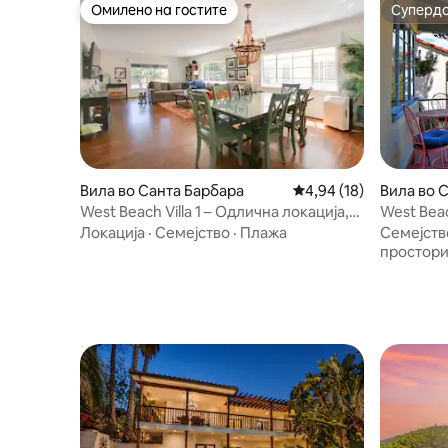
Омилено на гостите
Суперд
Омилено на гостите
Суперд
Вила во Санта Барбара
Просечна оцена: 4,94
4,94 (18)
Вила во 
West Beach Villa 1 – Одлична локација,
West Beac
плажа +
State St.
Локација
·
Семејство
·
Плажа
Семејств
простор