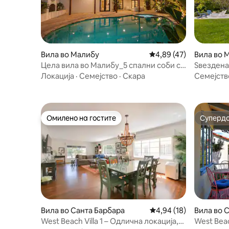
Вила во Малибу
Просечна оцена: 4,89
4,89 (47)
Вила во 
Цела вила во Малибу_5 спални соби со
Ѕвездена
базен и спа
Прегледи
Локација
·
Семејство
·
Скара
Семејств
базен
Омилено на гостите
Суперд
Омилено на гостите
Суперд
Вила во Санта Барбара
Просечна оцена: 4,94
4,94 (18)
Вила во 
West Beach Villa 1 – Одлична локација,
West Beac