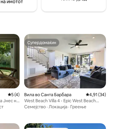
 на имотот
bnb.
миленичиња.
Супердомаќин
Супердомаќин
Просечна оцена: 5 од 5, 4 рецензии
5 (4)
Вила во Санта Барбара
Просечна оцена: 4,91
4,91 (34)
а Јнес на
West Beach Villa 4 - Epic West Beach
property
ст
Семејство
·
Локација
·
Греење