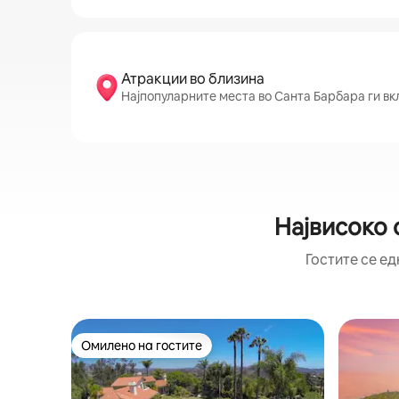
Атракции во близина
Најпопуларните места во Санта Барбара ги вкл
Највисоко 
Гостите се ед
Омилено на гостите
Омилено на гостите