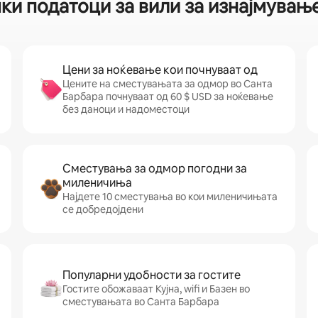
ки податоци за вили за изнајмувањ
Цени за ноќевање кои почнуваат од
Цените на сместувањата за одмор во Санта
Барбара почнуваат од 60 $ USD за ноќевање
без даноци и надоместоци
Сместувања за одмор погодни за
миленичиња
Најдете 10 сместувања во кои миленичињата
се добредојдени
Популарни удобности за гостите
Гостите обожаваат Кујна, wifi и Базен во
сместувањата во Санта Барбара