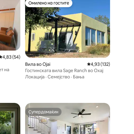
Омилено на гостите
Омилено на гостите
Просечна оцена: 4,83 од 5, 54 рецензии
4,83 (54)
Вила во Ojai
Просечна оцена: 4,93 
4,93 (132)
т на
Гостинската вила Sage Ranch во Охај
Локација
·
Семејство
·
Бања
Супердомаќин
Супердомаќин