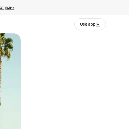
т јазик
Use app
ње или со лизгање.