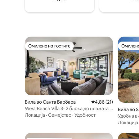
детали што треба да ги имате предвид“
лежалки 
за повеќе информации.
греење з
Омилено на гостите
Омилено
Омилено на гостите
Омилено
Вила во Санта Барбара
Просечна оцена: 4,86
4,86 (21)
West Beach Villa 3- 2 блока до плажата и
Вила во S
државната улица
Локација
·
Семејство
·
Удобност
Удобна в
земјата н
Локација