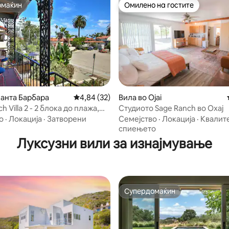
омаќин
Омилено на гостите
омаќин
Омилено на гостите
 од 5, 18 рецензии
Санта Барбара
Просечна оцена: 4,84 од 5, 32 рецензии
4,84 (32)
Вила во Ojai
h Villa 2 - 2 блока до плажа,
Студиото Sage Ranch во Охај
о
·
Локација
·
Затворени
Семејство
·
Локација
·
Квалите
и
спиењето
Луксузни вили за изнајмување
Супердомаќин
Супердомаќин