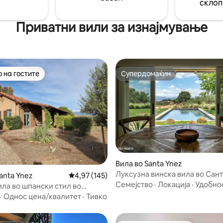
склоп
+ хидромасажна када со
идентификација Проверен Air
а дополнителен надоместок
Приватни вили за изнајмување
 на гостите
Супердомаќин
 на гостите
Супердомаќин
 од 5, 21 рецензии
Вила во Santa Ynez
Луксузна винска вила во Сант
anta Ynez
Просечна оцена: 4,97 од 5, 145 рецензии
4,97 (145)
20 хектари
Семејство
·
Локација
·
Удобно
ила во шпански стил во
а виното
·
Однос цена/квалитет
·
Тивко