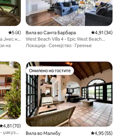
Просечна оцена: 5 од 5, 4 рецензии
5 (4)
Вила во Санта Барбара
Просечна оцена: 4,91
4,91 (34)
а Јнес на
West Beach Villa 4 - Epic West Beach
property
ри на
Локација
·
Семејство
·
Греење
Омилено на гостите
Омилено на гостите
Просечна оцена: 4,81 од 5, 70 рецензии
4,81 (70)
- џакузи
Вила во Малибу
Просечна оцена: 4,95
4,95 (55)