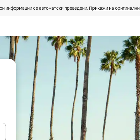
ои информации се автоматски преведени. 
Прикажи на оригиналнио
копчињата со стрелки нагоре и надолу или истражувајте со допира