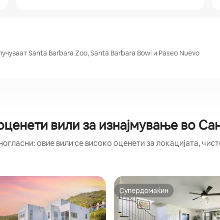
учуваат Santa Barbara Zoo, Santa Barbara Bowl и Paseo Nuevo
оценети вили за изнајмување во Са
ногласни: овие вили се високо оценети за локацијата, чист
Супердомаќин
Супердомаќин