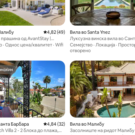
 од 5, 47 рецензии
Малибу
Просечна оцена: 4,82 од 5, 49 рецензии
4,82 (49)
Вила во Santa Ynez
 прашина од AvantStay |
Луксузна винска вила во Сант
, хидромасажна када, маса за
20 хектари
о
·
Однос цена/квалитет
·
Wifi
Семејство
·
Локација
·
Просто
отворено
омаќин
омаќин
 од 5, 18 рецензии
Санта Барбара
Просечна оцена: 4,84 од 5, 32 рецензии
4,84 (32)
Вила во Малибу
h Villa 2 - 2 блока до плажа,
Засолниште на ридот Малибу 