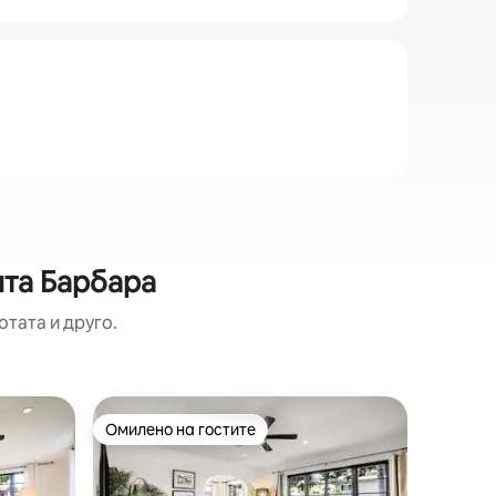
нта Барбара
отата и друго.
Вила во O
Омилено на гостите
Суперд
Омилено на гостите
Суперд
Ojai 's Sa
Вилата „
архитект