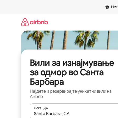
Прескокни
Нек
на
содржина
Вили за изнајмување
за одмор во Санта
Барбара
Најдете и резервирајте уникатни вили на
Airbnb
Локација
Кога резултатите се достапни, движете се со 