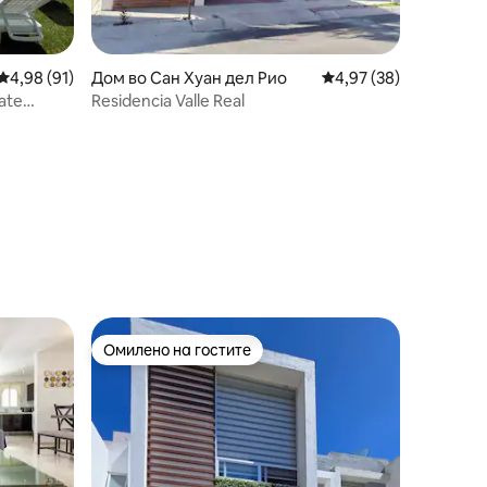
Просечна оцена: 4,98 од 5, 91 рецензии
4,98 (91)
Дом во Сан Хуан дел Рио
Просечна оцена: 4,97
4,97 (38)
Residencia Valle Real
Омилено на гостите
Омилено на гостите