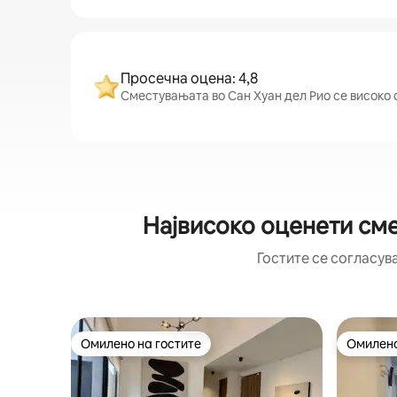
Просечна оцена: 4,8
Сместувањата во Сан Хуан дел Рио се високо оц
Највисоко оценети сме
Гостите се согласув
Омилено на гостите
Омилено
Омилено на гостите
Омилено