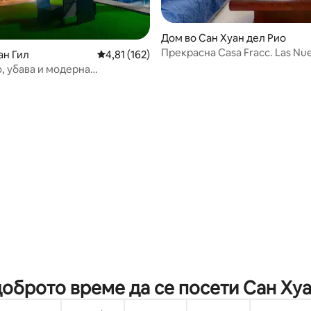
Дом во Сан Хуан дел Рио
Прекрасна Casa Fracc. Las Nu
ан Гил
Просечна оцена: 4,81 од 5, 162 рецензии
4,81 (162)
o, убава и модерна
ија
од 5, 138 рецензии
доброто време да се посети Сан Ху