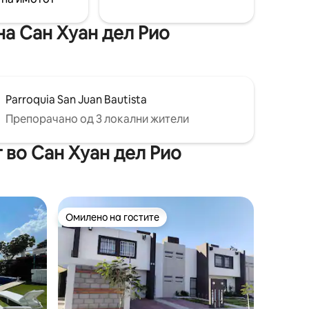
е сега!
на Сан Хуан дел Рио
Parroquia San Juan Bautista
Препорачано од 3 локални жители
 во Сан Хуан дел Рио
Омилено на гостите
на гостите“
Омилено на гостите