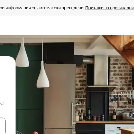
ои информации се автоматски преведени. 
Прикажи на оригиналнио
ња
копчињата со стрелки нагоре и надолу или истражувајте со допира