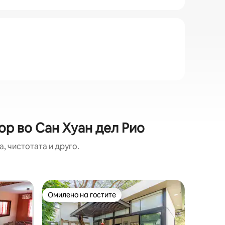
ор во Сан Хуан дел Рио
, чистотата и друго.
Дом во С
Омилено на гостите
Суперд
Омилено на гостите
Суперд
Романтич
Добре до
одмор во