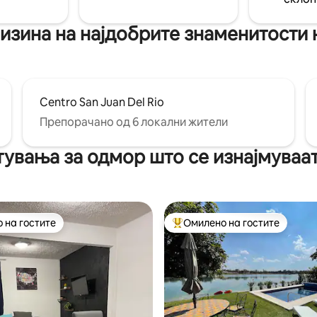
 дворот на куќата.
семејни спомени. Резервирајт
лизина на најдобрите знаменитости 
Centro San Juan Del Rio
Препорачано од 6 локални жители
увања за одмор што се изнајмуваат
 на гостите
Омилено на гостите
 на гостите
Меѓу најуспешните „Омилени 