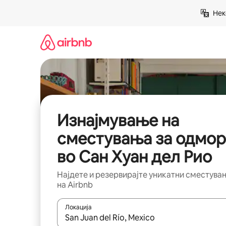
Прескокни
Нек
на
содржина
Изнајмување на
сместувања за одмор
во Сан Хуан дел Рио
Најдете и резервирајте уникатни сместува
на Airbnb
Локација
Кога резултатите се достапни, движете се со 