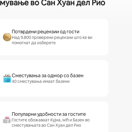
јмување во Сан Хуан дел Рио
Потврдени рецензии од гости
Над 9.800 проверени рецензии што ќе ви
помогнат да изберете
Сместувања за одмор со базен
40 сместувања имаат базени
Популарни удобности за гостите
Гостите обожаваат Кујна, wifi и Базен во
сместувањата во Сан Хуан дел Рио