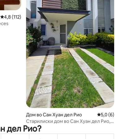
Просечна оцена: 4,8 од 5, 112 рецензии
4,8 (112)
eces
Дом во Сан Хуан дел Рио
Просечна оцена: 5,
5,0 (6)
Старилиски дом во Сан Хуан дел Рио,
ан дел Рио?
Текис