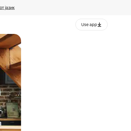
т јазик
Use app
ње или со лизгање.