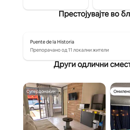
рај од камен, светлина и дизајн.
внесат во
Престојувајте во б
Puente de la Historia
Препорачано од 11 локални жители
Други одлични смест
Супердомаќин
Омилено
Супердомаќин
Омилено