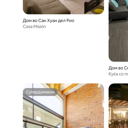
Дом во Сан Хуан дел Рио
Casa Misión
Дом во C
Куќа со 
и идеале
Супердомаќин
Супердомаќин