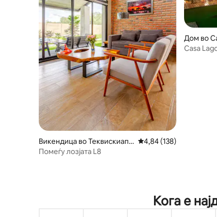
Дом во С
Casa Lag
резиденц
Викендица во Теквискиапа
Просечна оцена: 4,84 
4,84 (138)
н
Помеѓу лозјата L8
Кога е нај