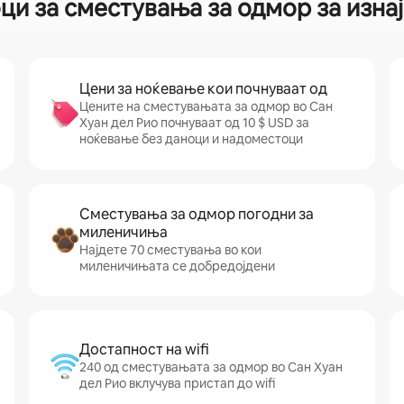
ци за сместувања за одмор за изна
Цени за ноќевање кои почнуваат од
Цените на сместувањата за одмор во Сан
Хуан дел Рио почнуваат од 10 $ USD за
ноќевање без даноци и надоместоци
Сместувања за одмор погодни за
миленичиња
Најдете 70 сместувања во кои
миленичињата се добредојдени
Достапност на wifi
240 од сместувањата за одмор во Сан Хуан
дел Рио вклучува пристап до wifi