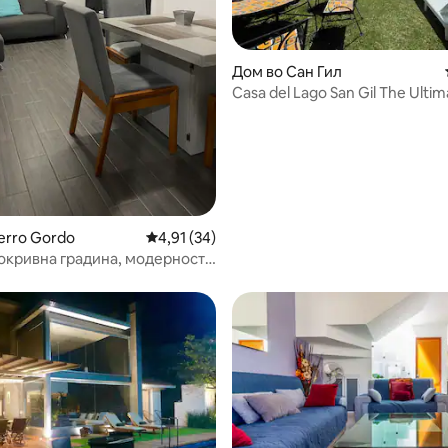
Дом во Сан Гил
Casa del Lago San Gil The Ultimate
Experience
erro Gordo
Просечна оцена: 4,91 од 5, 34 рецензии
4,91 (34)
покривна градина, модерност
н одмор