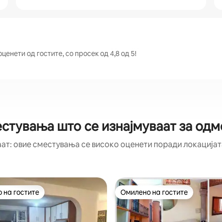
енети од гостите, со просек од 4,8 од 5!
стувања што се изнајмуваат за одм
аат: овие сместувања се високо оценети поради локацијата
 на гостите
Омилено на гостите
 на гостите
Омилено на гостите