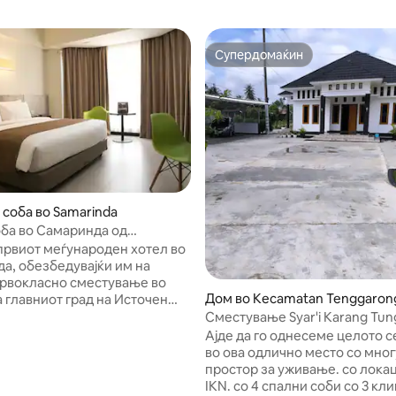
Супердомаќин
Супердомаќин
 соба во Samarinda
ба во Самаринда од
ки-бел-хотел
првиот меѓународен хотел во
а, обезбедувајќи им на
првокласно сместување во
Дом во Kecamatan Tenggaron
а главниот град на Источен
ng
ан. Стратешки лоцирани во
Сместување Syar'i Karang Tun
а област Самаринда,
Village Support IKN
Ајде да го однесеме целото с
 град на Источен Калимантан,
во ова одлично место со мног
а се пофалиме со директен
простор за уживање. со лока
до Централниот плоштад,
IKN. со 4 спални соби со 3 кл