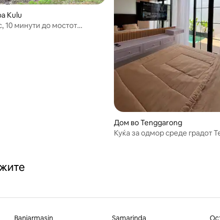
a Kulu
, 10 минути до мостот
г
Дом во Tenggarong
Куќа за одмор среде градот Т
ажите
Banjarmasin
Samarinda
Ос