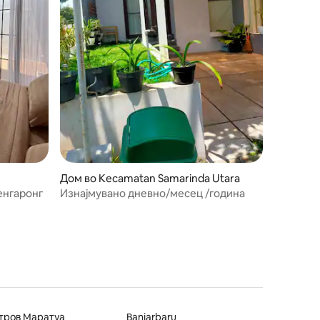
Дом во Kecamatan Samarinda Utara
енгаронг
Изнајмувано дневно/месец /година
тров Маратуа
Banjarbaru