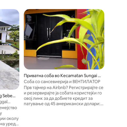
Дом во L
Улин Хау
Тенгаро
Куќата У
Приватна соба во Kecamatan Sungai K
Хаус Нов
unjang
Соба со сансевиерија и ВЕНТИЛАТОР
природна
Прв тајмер на Airbnb? Регистрирајте се
околу ку
и резервирајте ја собата користејќи го
риба. Куќ
g Sebera
овој линк за да добиете кредит за
наоѓа во
ggal
патување од 45 американски долари:
оддалече
емејство
https://www.airbnb.co.id/c/khairunn556
Џем Бент
у
Имате пристап до прекрасниот базен,
уживате 
ции околу
може да го користите нашиот сигурен
20 мину
има уреди
бесплатен wifi и вкусен појадок е
Бенданг,