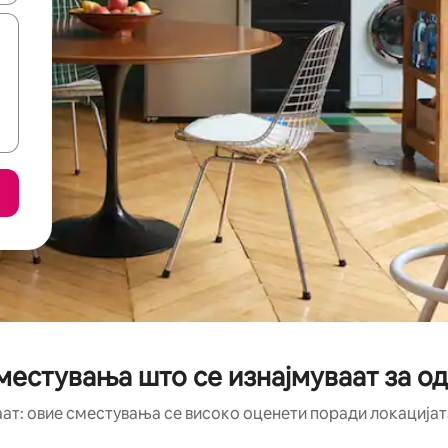
местувања што се изнајмуваат за од
аат: овие сместувања се високо оценети поради локацијата