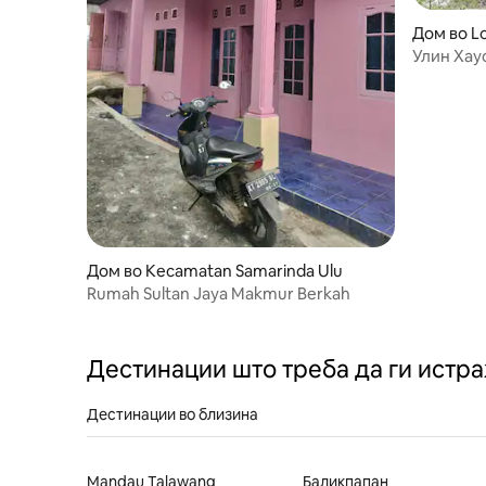
Дом во Lo
Улин Хаус
Тенгарон
Дом во Kecamatan Samarinda Ulu
Rumah Sultan Jaya Makmur Berkah
Дестинации што треба да ги истр
Дестинации во близина
Mandau Talawang
Баликпапан