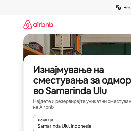
Прескокни
Нек
на
содржина
Изнајмување на
сместувања за одмор
во Samarinda Ulu
Најдете и резервирајте уникатни сместува
на Airbnb
Локација
Кога резултатите се достапни, движете се со 