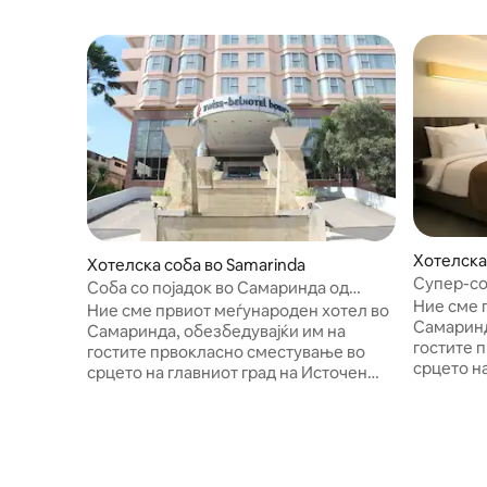
Хотелска
Хотелска соба во Samarinda
Супер-со
Соба со појадок во Самаринда од
швајцарс
Ние сме 
швајцарски-бел-хотел
Ние сме првиот меѓународен хотел во
Самаринд
Самаринда, обезбедувајќи им на
гостите 
гостите првокласно сместување во
срцето н
срцето на главниот град на Источен
Калимант
Калимантан. Стратешки лоцирани во
деловнат
деловната област Самаринда,
главниот
главниот град на Источен Калимантан,
можеме д
можеме да се пофалиме со директен
пристап 
пристап до Централниот плоштад,