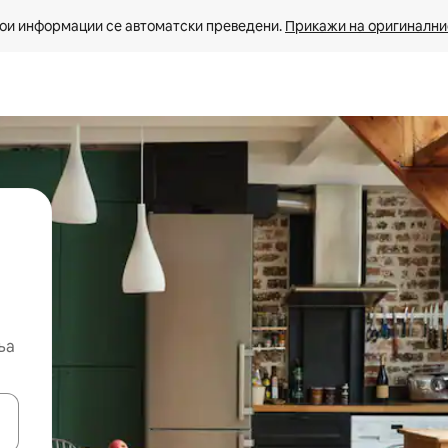
ои информации се автоматски преведени. 
Прикажи на оригиналнио
ња
копчињата со стрелки нагоре и надолу или истражувајте со допира