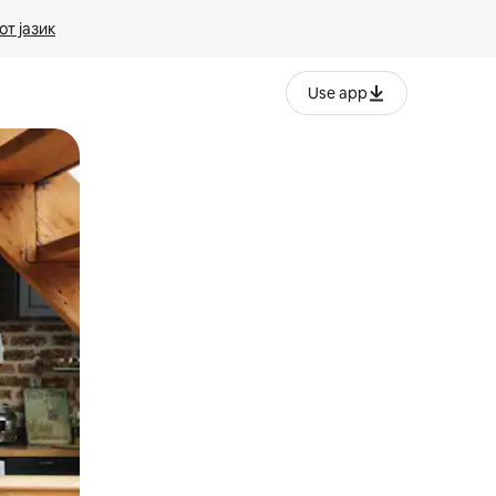
т јазик
Use app
ње или со лизгање.