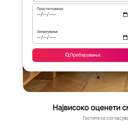
Пристигнување
Заминување
Пребарување
Највисоко оценети с
Гостите се согласув