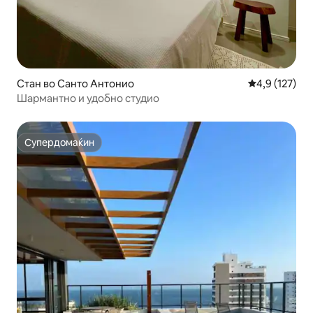
Стан во Санто Антонио
Просечна оце
4,9 (127)
Шармантно и удобно студио
Супердомаќин
Супердомаќин