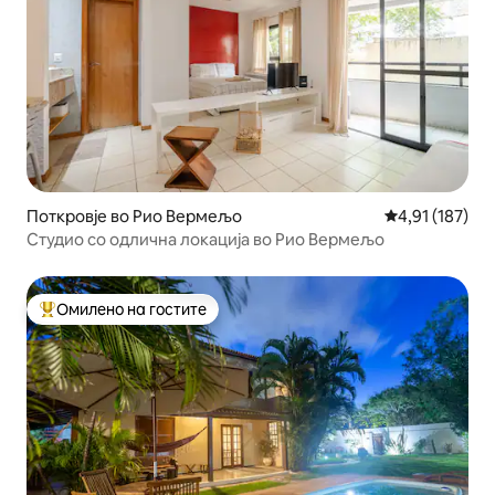
Поткровје во Рио Вермељо
Просечна оцен
4,91 (187)
Студио со одлична локација во Рио Вермељо
Омилено на гостите
Меѓу најуспешните „Омилени на гостите“