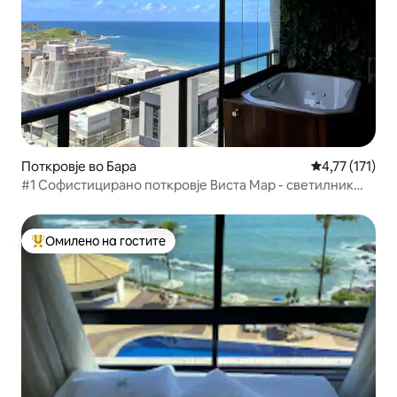
Поткровје во Бара
Просечна оцен
4,77 (171)
#1 Софистицирано поткровје Виста Мар - светилник
Бара
Омилено на гостите
Меѓу најуспешните „Омилени на гостите“