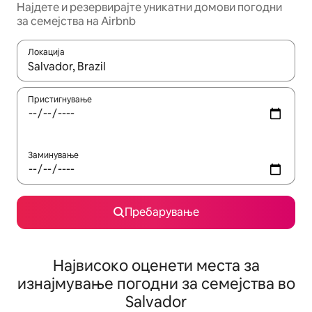
Најдете и резервирајте уникатни домови погодни
за семејства на Airbnb
Локација
Кога резултатите се достапни, движете се со копчињата со 
Пристигнување
Заминување
Пребарување
Највисоко оценети места за
изнајмување погодни за семејства во
Salvador