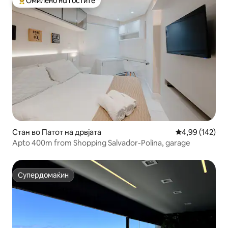
Омилено на гостите
Меѓу најуспешните „Омилени на гостите“
Стан во Патот на дрвјата
Просечна оцен
4,99 (142)
Apto 400m from Shopping Salvador-Polina, garage
Супердомаќин
Супердомаќин