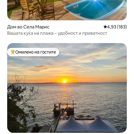
Дом во Села Марис
Просечна оцен
4,93 (183)
Вашата куќа на плажа – удобност и приватност
Омилено на гостите
Меѓу најуспешните „Омилени на гостите“