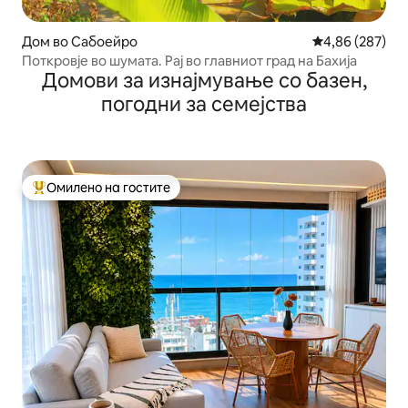
Дом во Сабоейро
Просечна оцен
4,86 (287)
Поткровје во шумата. Рај во главниот град на Бахија
Домови за изнајмување со базен,
погодни за семејства
Омилено на гостите
Меѓу најуспешните „Омилени на гостите“