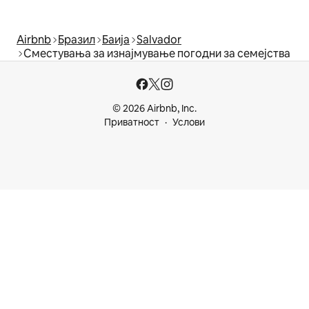
Airbnb
Бразил
Баија
Salvador
Сместувања за изнајмување погодни за семејства
© 2026 Airbnb, Inc.
Приватност
Услови