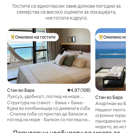
Гостите се едногласни: овие домови погодни за
семејства се високо оценети за локацијата,
чистотата и друго.
Омилено на гостите
Омилено на го
Меѓу најуспешните „Омилени на гостите“
Меѓу најуспешни
Стан во Бара
Просечна оцена: 4,97 од 5, 10
4,97 (108)
Луксуз, удобност, поглед на море:
Стан во Бара
плажата Бара
Структура на станот: - Бања + бања -
Апартман во Бара
Кујна во комбинација со дневната соба
Панорамски погл
Нашиот пентхаус 
- Спална соба со пристап до балкон и
огромна тераса з
поглед на море - Балкон со поглед на
панорамски погл
море Удобност: - брачен кревет во
морето, во истор
спалната соба - Кауч на спуштање со
туристички дел од