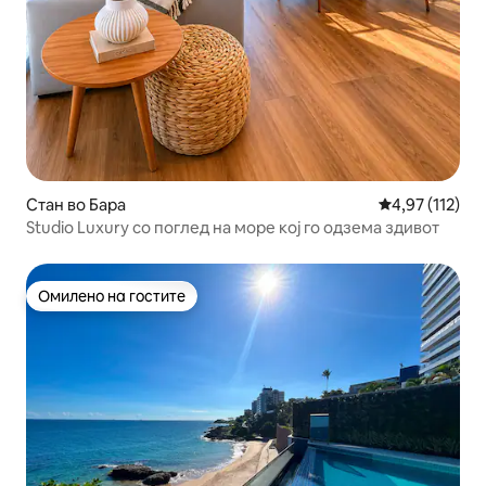
Стан во Бара
Просечна оцен
4,97 (112)
Studio Luxury со поглед на море кој го одзема здивот
Омилено на гостите
Омилено на гостите