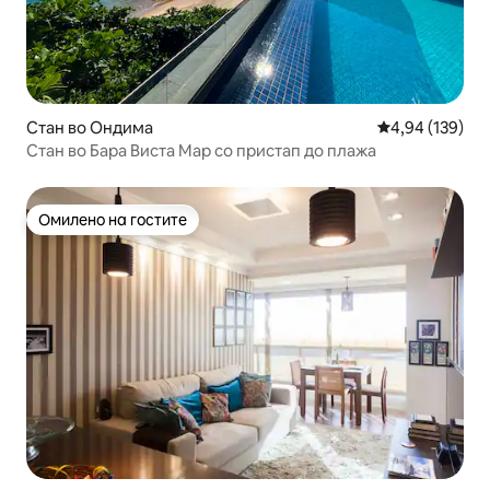
Стан во Ондима
Просечна оцен
4,94 (139)
Стан во Бара Виста Мар со пристап до плажа
Омилено на гостите
Омилено на гостите