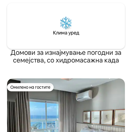
Безбедносни камери во заедничките
простори на кондоминиумот и
деноноќен консиерж Удобности во
кондоминиумот: - Базен (затворен во
понеделник за одржување) - 24-
часовна сала за вежбање - Приватен
Клима уред
паркинг простор (G4, простор 604)
Домови за изнајмување погодни за
семејства, со хидромасажна када
Омилено на гостите
Омилено на гостите