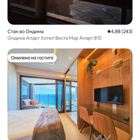
Стан во Ондима
Просечна оцен
4,88 (243)
Ондина Апарт Хотел Виста Мар Апарт 810
Омилено на гостите
Омилено на гостите