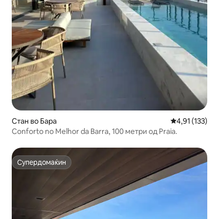
Стан во Бара
Просечна оцен
4,91 (133)
Conforto no Melhor da Barra, 100 метри од Praia.
Супердомаќин
Супердомаќин