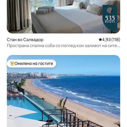
Стан во Салвадор
Просечна оцен
4,93 (118)
Пространа спална соба со поглед кон заливот на сите
светци
Омилено на гостите
Меѓу најуспешните „Омилени на гостите“