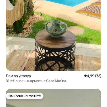
Дом во Итапуа
Просечна оце
4,99 (73)
BlueHouse и шармот на Casa Marina
Омилено на гостите
Омилено на гостите