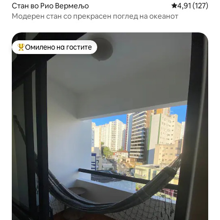
Стан во Рио Вермељо
Просечна оцен
4,91 (127)
Модерен стан со прекрасен поглед на океанот
Омилено на гостите
Меѓу најуспешните „Омилени на гостите“