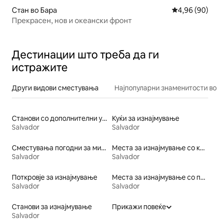
Стан во Бара
Просечна оце
4,96 (90)
Прекрасен, нов и океански фронт
Дестинации што треба да ги
истражите
Други видови сместувања
Најпопуларни знаменитости во 
Станови со дополнителни услуги за изнајмување
Куќи за изнајмување
Salvador
Salvador
Сместувања погодни за миленичиња
Места за изнајмување со кајак
Salvador
Salvador
Поткровје за изнајмување
Места за изнајмување со пристап до езеро
Salvador
Salvador
Станови за изнајмување
Прикажи повеќе
Salvador