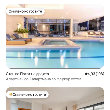
Бара! Зграда Нау
Омилено на гостите
Омилено на гостите
Стан во Патот на дрвјата
Просечна оцен
4,93 (108)
Апартман со 2 апартмана во Меркур хотел
Омилено на гостите
Меѓу најуспешните „Омилени на гостите“