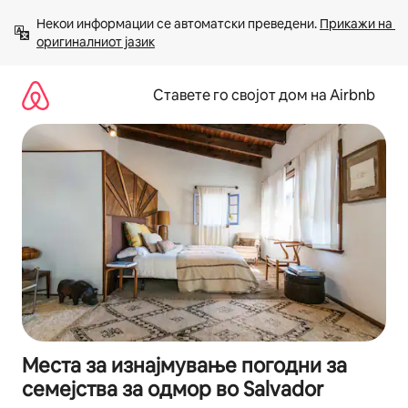
Прескокни
Некои информации се автоматски преведени. 
Прикажи на 
на
оригиналниот јазик
содржина
Ставете го својот дом на Airbnb
Места за изнајмување погодни за
семејства за одмор во Salvador