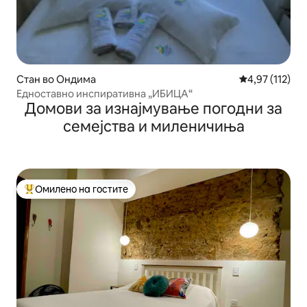
Стан во Ондима
Просечна оцен
4,97 (112)
Едноставно инспиративна „ИБИЦА“
Домови за изнајмување погодни за
семејства и миленичиња
Омилено на гостите
Меѓу најуспешните „Омилени на гостите“