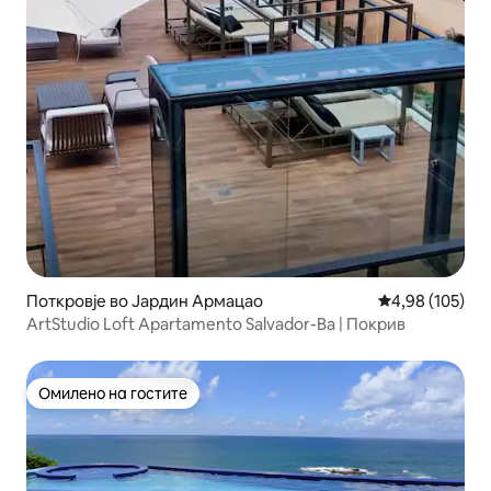
Поткровје во Јардин Армацао
Просечна оцен
4,98 (105)
ArtStudio Loft Apartamento Salvador-Ba | Покрив
Омилено на гостите
Омилено на гостите