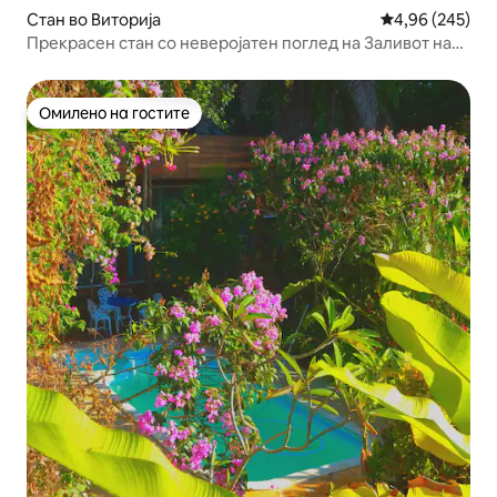
Стан во Виторија
Просечна оцен
4,96 (245)
Прекрасен стан со неверојатен поглед на Заливот на
сите светци.
Омилено на гостите
Омилено на гостите