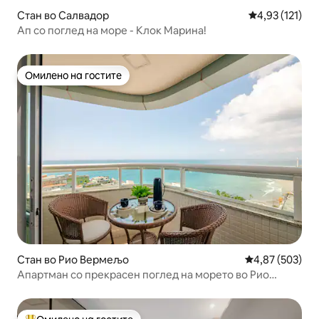
Стан во Салвадор
Просечна оцен
4,93 (121)
Ап со поглед на море - Клок Марина!
Омилено на гостите
Омилено на гостите
Стан во Рио Вермељо
Просечна оцен
4,87 (503)
Апартман со прекрасен поглед на морето во Рио
Вермељо